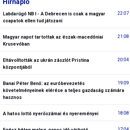
Hírnapló
22:07
Labdarúgó NB I - A Debrecen is csak a magyar
csapatok ellen tud játszani
21:08
Magyar napot tartottak az észak-macedóniai
Krusevóban
20:04
Eltávolították az ukrán zászlót Pristina
központjából
19:09
Banai Péter Benő: az euróbevezetés
követelményeinek elérése a teljes gazdaság számára
hasznos
18:08
A hatos lottó nyerőszámai és nyereményei
17:04
Egész héten meleg, napos idő várható