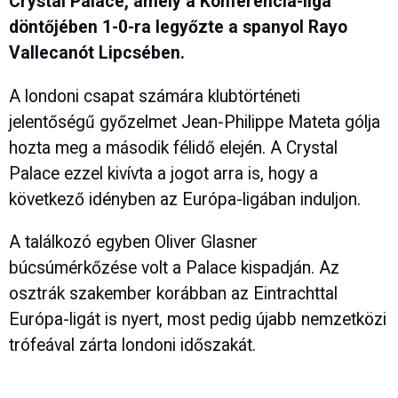
Crystal Palace, amely a Konferencia-liga
döntőjében 1-0-ra legyőzte a spanyol Rayo
Vallecanót Lipcsében.
A londoni csapat számára klubtörténeti
jelentőségű győzelmet Jean-Philippe Mateta gólja
hozta meg a második félidő elején. A Crystal
Palace ezzel kivívta a jogot arra is, hogy a
következő idényben az Európa-ligában induljon.
A találkozó egyben Oliver Glasner
búcsúmérkőzése volt a Palace kispadján. Az
osztrák szakember korábban az Eintrachttal
Európa-ligát is nyert, most pedig újabb nemzetközi
trófeával zárta londoni időszakát.