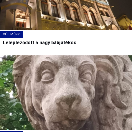
VÉLEMÉNY
Lelepleződött a nagy bábjátékos