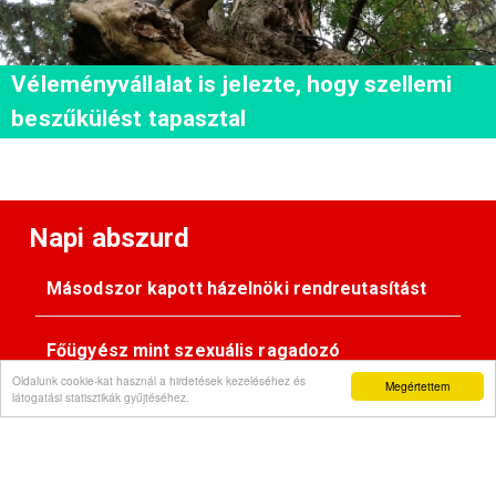
Véleményvállalat is jelezte, hogy szellemi
beszűkülést tapasztal
Napi abszurd
Másodszor kapott házelnöki rendreutasítást
Főügyész mint szexuális ragadozó
Oldalunk cookie-kat használ a hirdetések kezeléséhez és
Megértettem
látogatási statisztikák gyűjtéséhez.
Pimasz önkényúr