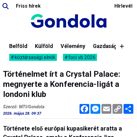
Friss hírek
Hírlevél
Belföld
Külföld
Vélemény
Gazdaság
köztársasági elnök
foci vb 2026
Történelmet írt a Crystal Palace:
megnyerte a Konferencia-ligát a
londoni klub
Facebook
Messenger
Email
Copy
M
Szerző: MTI/Gondola
Link
2026. május 28. 09:37
Története első európai kupasikerét aratta a