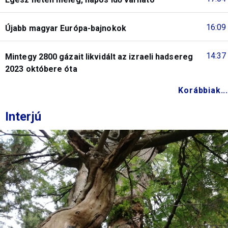
16:09
Újabb magyar Európa-bajnokok
14:37
Mintegy 2800 gázait likvidált az izraeli hadsereg
2023 októbere óta
Korábbiak...
Interjú