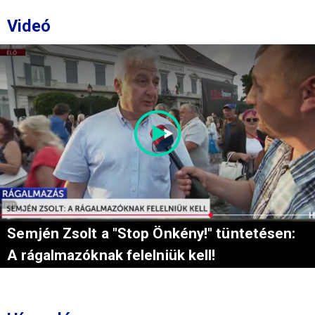
Videó
Semjén Zsolt a "Stop Önkény!" tüntetésen:
A rágalmazóknak felelniük kell!