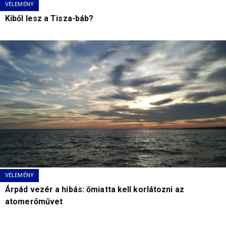
VÉLEMÉNY
Kiből lesz a Tisza-báb?
VÉLEMÉNY
Árpád vezér a hibás: őmiatta kell korlátozni az
atomerőművet