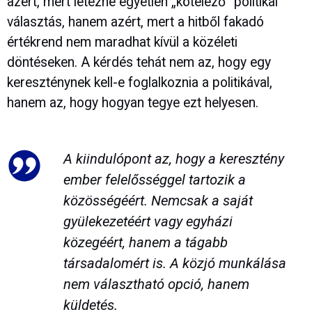
azért, mert létezne egyetlen „kötelező” politikai
választás, hanem azért, mert a hitből fakadó
értékrend nem maradhat kívül a közéleti
döntéseken. A kérdés tehát nem az, hogy egy
kereszténynek kell-e foglalkoznia a politikával,
hanem az, hogy hogyan tegye ezt helyesen.
A kiindulópont az, hogy a keresztény
ember felelősséggel tartozik a
közösségéért. Nemcsak a saját
gyülekezetéért vagy egyházi
közegéért, hanem a tágabb
társadalomért is. A közjó munkálása
nem választható opció, hanem
küldetés.