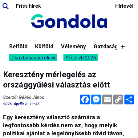
Friss hírek
Hírlevél
Belföld
Külföld
Vélemény
Gazdaság
köztársasági elnök
foci vb 2026
Keresztény mérlegelés az
országgyűlési választás előtt
Facebook
Messenger
Email
Copy
M
Szerző: Békés János
Link
2026. április 8. 11:35
Egy keresztény választó számára a
legfontosabb kérdés nem az, hogy melyik
politikai ajánlat a legelőnyösebb rövid távon,