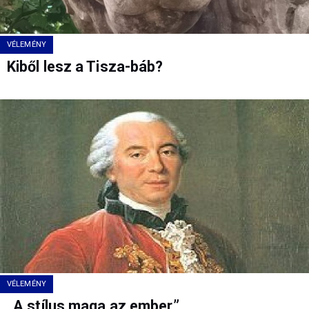
VÉLEMÉNY
Kiből lesz a Tisza-báb?
VÉLEMÉNY
„A stílus maga az ember.”