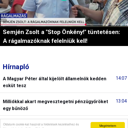
Semjén Zsolt a "Stop Önkény!" tüntetésen:
A rágalmazóknak felelniük kell!
Hírnapló
14:07
A Magyar Péter által kijelölt államelnök kedden
esküt tesz
13:04
Milliókkal akart megvesztegetni pénzügyőröket
egy bűnöző
12:06
"Gyűlöletpropagandá"-zó felirat a minisztérium
Oldalunk cookie-kat használ a hirdetések kezeléséhez és
Megértettem