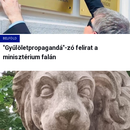
BELFÖLD
"Gyűlöletpropagandá"-zó felirat a
minisztérium falán