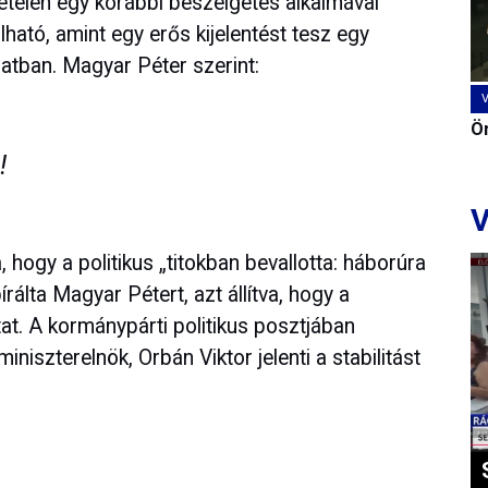
ételen egy korábbi beszélgetés alkalmával
lható, amint egy erős kijelentést tesz egy
latban. Magyar Péter szerint:
Ön
!
V
hogy a politikus „titokban bevallotta: háborúra
rálta Magyar Pétert, azt állítva, hogy a
at. A kormánypárti politikus posztjában
iniszterelnök, Orbán Viktor jelenti a stabilitást