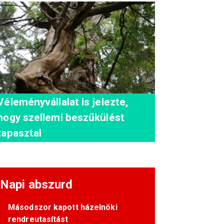
Véleményvállalat is jelezte,
hogy szellemi beszűkülést
tapasztal
Napi abszurd
Másodszor kapott házelnöki
rendreutasítást