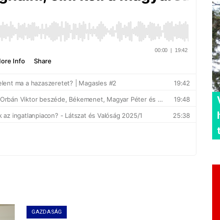
GAZDASÁG