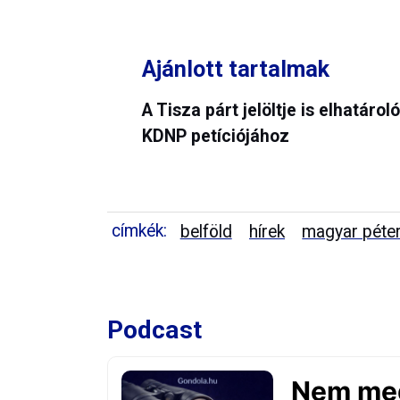
Ajánlott tartalmak
A Tisza párt jelöltje is elhatárol
KDNP petíciójához
címkék:
belföld
hírek
magyar péte
Podcast