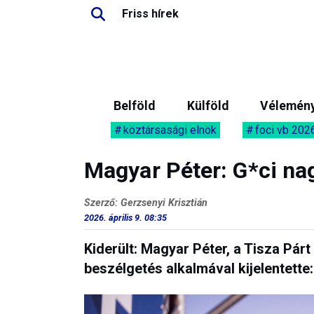
Friss hírek
Belföld
Külföld
Vélemén
köztársasági elnök
foci vb 202
Magyar Péter: G*ci na
Szerző: Gerzsenyi Krisztián
2026. április 9. 08:35
Kiderült: Magyar Péter, a Tisza Párt
beszélgetés alkalmával kijelentette: