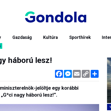
y
Gazdaság
Kultúra
Sporthírek
Inte
6
gy háború lesz!
Facebook
Messenger
Email
Copy
Megos
Link
 miniszterelnök-jelöltje egy korábbi
 „G*ci nagy háború lesz!”.