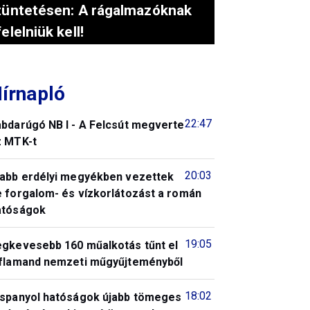
tüntetésen: A rágalmazóknak
felelniük kell!
írnapló
22:47
abdarúgó NB I - A Felcsút megverte
z MTK-t
20:03
jabb erdélyi megyékben vezettek
e forgalom- és vízkorlátozást a román
atóságok
19:05
egkevesebb 160 műalkotás tűnt el
 flamand nemzeti műgyűjteményből
18:02
 spanyol hatóságok újabb tömeges