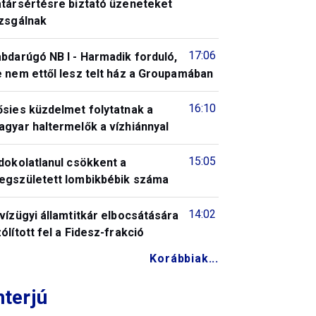
atársértésre biztató üzeneteket
izsgálnak
17:06
bdarúgó NB I - Harmadik forduló,
 nem ettől lesz telt ház a Groupamában
16:10
ősies küzdelmet folytatnak a
gyar haltermelők a vízhiánnyal
15:05
dokolatlanul csökkent a
egszületett lombikbébik száma
14:02
vízügyi államtitkár elbocsátására
ólított fel a Fidesz-frakció
Korábbiak...
nterjú