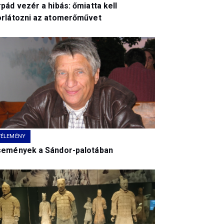
pád vezér a hibás: őmiatta kell
orlátozni az atomerőművet
VÉLEMÉNY
semények a Sándor-palotában