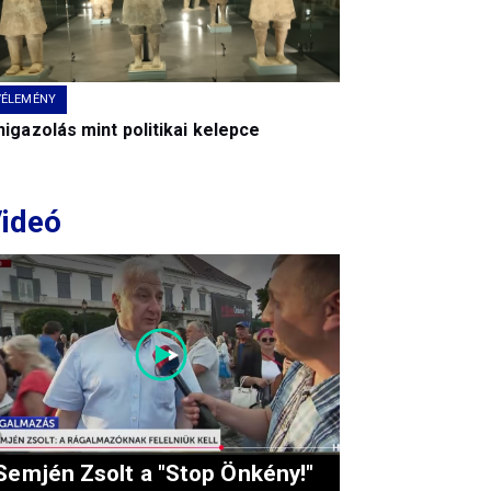
VÉLEMÉNY
igazolás mint politikai kelepce
ideó
Semjén Zsolt a "Stop Önkény!"