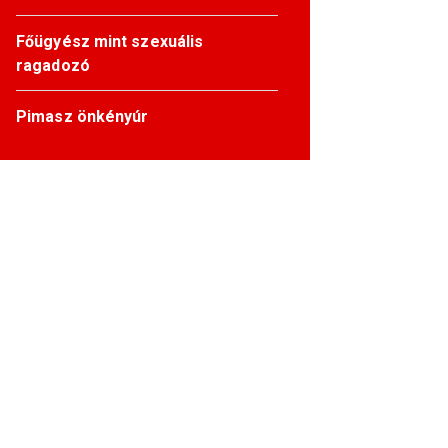
Főügyész mint szexuális
ragadozó
Pimasz önkényúr