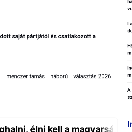
h
v
La
de
ódott saját pártjától és csatlakozott a
H
ma
In
m
r
menczer tamás
háború
választás 2026
A 
sz
I