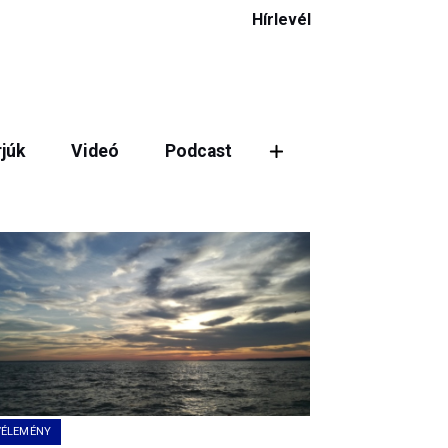
Hírlevél
rjúk
Videó
Podcast
ztás
VÉLEMÉNY