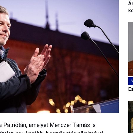
Ár
k
E
 a Patriótán, amelyet Menczer Tamás is