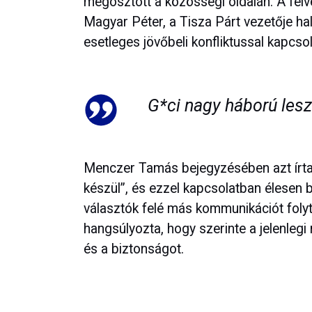
megosztott a közösségi oldalán. A felv
Magyar Péter, a Tisza Párt vezetője hal
esetleges jövőbeli konfliktussal kapcso
G*ci nagy háború lesz
Menczer Tamás bejegyzésében azt írta, 
készül”, és ezzel kapcsolatban élesen bí
választók felé más kommunikációt folyt
hangsúlyozta, hogy szerinte a jelenlegi m
és a biztonságot.