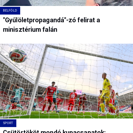
BELFÖLD
"Gyűlöletpropagandá"-zó felirat a
minisztérium falán
SPORT
Csütörtököt mondó kupacsapatok: