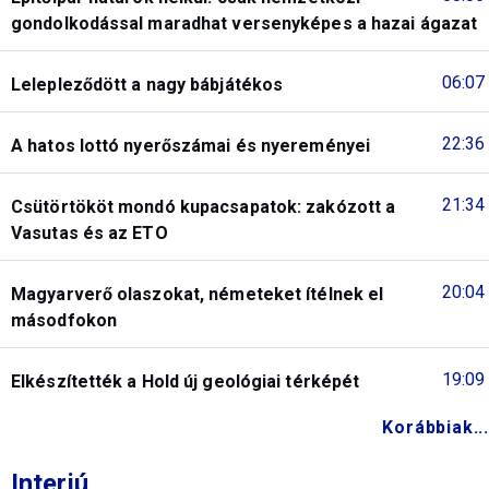
gondolkodással maradhat versenyképes a hazai ágazat
06:07
Lelepleződött a nagy bábjátékos
22:36
A hatos lottó nyerőszámai és nyereményei
21:34
Csütörtököt mondó kupacsapatok: zakózott a
Vasutas és az ETO
20:04
Magyarverő olaszokat, németeket ítélnek el
másodfokon
19:09
Elkészítették a Hold új geológiai térképét
Korábbiak...
Interjú