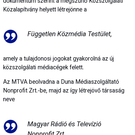
dokumentum szerint a megszűnő Közszolgálati
Közalapítvány helyett létrejönne a
Független Közmédia Testület,
amely a tulajdonosi jogokat gyakorolná az új
közszolgálati médiacégek felett.
Az MTVA beolvadna a Duna Médiaszolgáltató
Nonprofit Zrt.-be, majd az így létrejövő társaság
neve
Magyar Rádió és Televízió
Nonprofit Zrt.