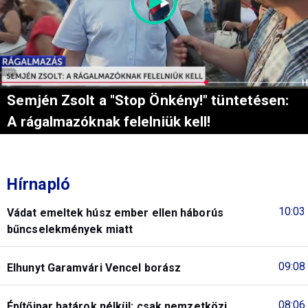
Semjén Zsolt a "Stop Önkény!" tüntetésen:
A rágalmazóknak felelniük kell!
Hírnapló
10:03
Vádat emeltek húsz ember ellen háborús
bűncselekmények miatt
09:08
Elhunyt Garamvári Vencel borász
08:06
Építőipar határok nélkül: csak nemzetközi