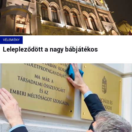
VÉLEMÉNY
Lelepleződött a nagy bábjátékos