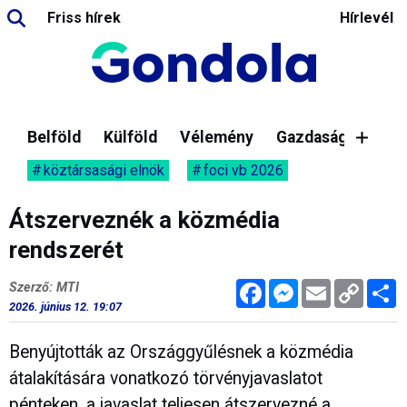
Friss hírek
Hírlevél
Belföld
Külföld
Vélemény
Gazdaság
köztársasági elnök
foci vb 2026
Átszerveznék a közmédia
rendszerét
Facebook
Messenger
Email
Copy
M
Szerző: MTI
Link
2026. június 12. 19:07
Benyújtották az Országgyűlésnek a közmédia
átalakítására vonatkozó törvényjavaslatot
pénteken, a javaslat teljesen átszervezné a