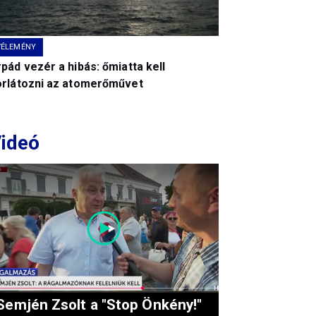
VÉLEMÉNY
pád vezér a hibás: őmiatta kell
orlátozni az atomerőművet
ideó
Semjén Zsolt a "Stop Önkény!"