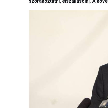
szórakoztatni, elszállásolni. A köv