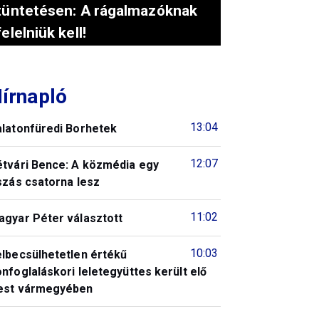
tüntetésen: A rágalmazóknak
felelniük kell!
írnapló
13:04
alatonfüredi Borhetek
12:07
étvári Bence: A közmédia egy
szás csatorna lesz
11:02
agyar Péter választott
10:03
elbecsülhetetlen értékű
nfoglaláskori leletegyüttes került elő
est vármegyében