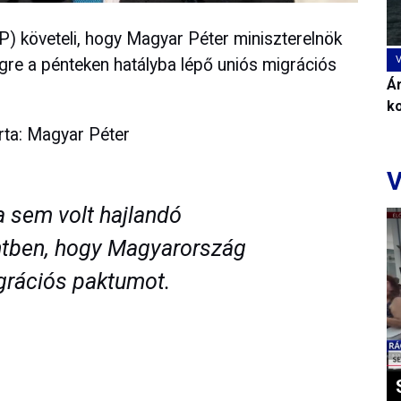
 követeli, hogy Magyar Péter miniszterelnök
gre a pénteken hatályba lépő uniós migrációs
Ár
k
írta: Magyar Péter
V
a sem volt hajlandó
ntben, hogy Magyarország
grációs paktumot.