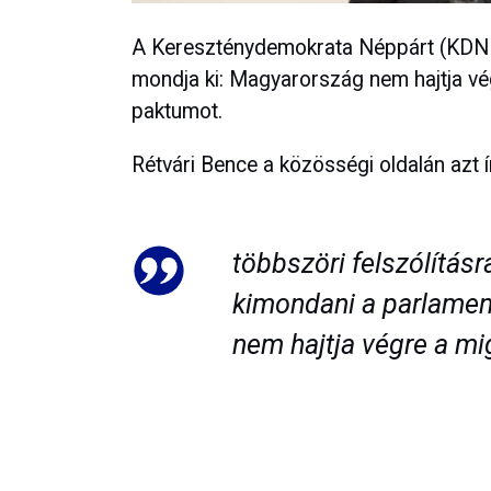
A Kereszténydemokrata Néppárt (KDNP)
mondja ki: Magyarország nem hajtja vé
paktumot.
Rétvári Bence a közösségi oldalán azt 
többszöri felszólításr
kimondani a parlame
nem hajtja végre a mi