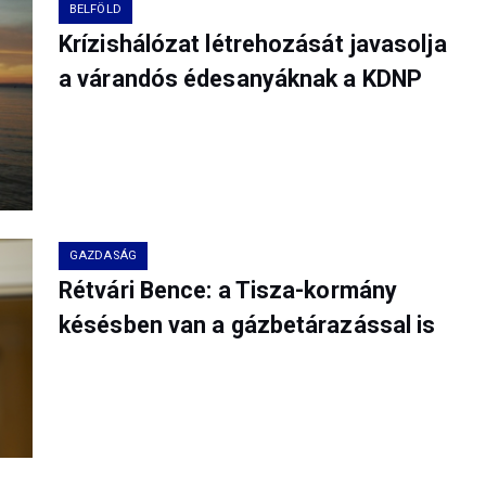
BELFÖLD
Krízishálózat létrehozását javasolja
a várandós édesanyáknak a KDNP
GAZDASÁG
Rétvári Bence: a Tisza-kormány
késésben van a gázbetárazással is