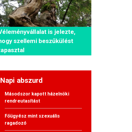
Véleményvállalat is jelezte,
hogy szellemi beszűkülést
tapasztal
Napi abszurd
Másodszor kapott házelnöki
rendreutasítást
Főügyész mint szexuális
ragadozó