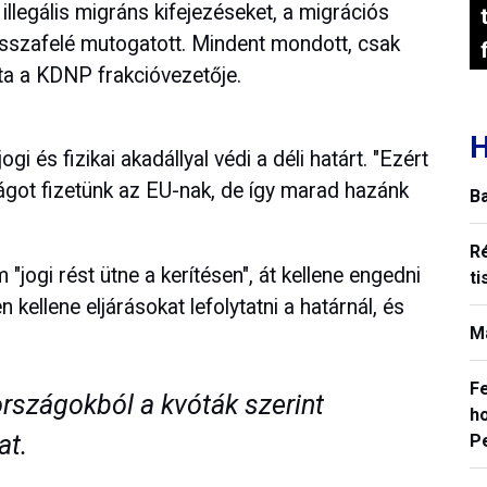
 illegális migráns kifejezéseket, a migrációs
visszafelé mutogatott. Mindent mondott, csak
rta a KDNP frakcióvezetője.
H
i és fizikai akadállyal védi a déli határt. "Ezért
ságot fizetünk az EU-nak, de így marad hazánk
B
R
jogi rést ütne a kerítésen", át kellene engedni
ti
kellene eljárásokat lefolytatni a határnál, és
M
F
országokból a kvóták szerint
ho
at.
P