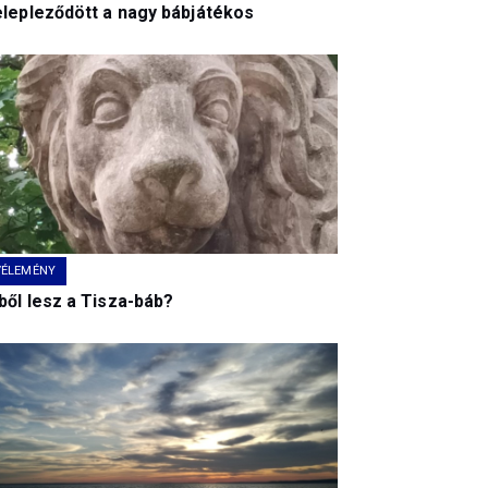
elepleződött a nagy bábjátékos
VÉLEMÉNY
ből lesz a Tisza-báb?