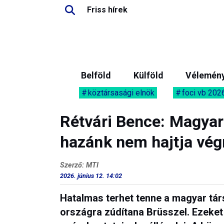
Friss hírek
Belföld
Külföld
Vélemén
köztársasági elnök
foci vb 202
Rétvári Bence: Magyar
hazánk nem hajtja vég
Szerző: MTI
2026. június 12. 14:02
Hatalmas terhet tenne a magyar tár
országra zúdítana Brüsszel. Ezeket