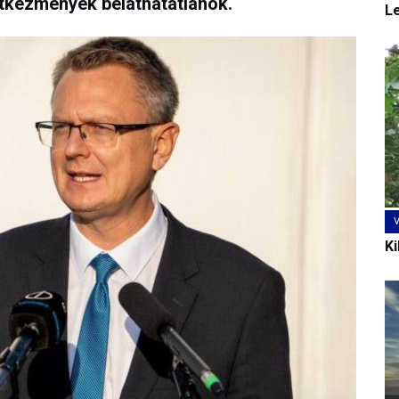
etkezmények beláthatatlanok.
L
Ki