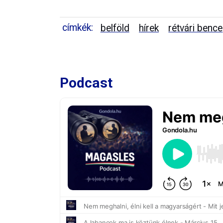
címkék:
belföld
hírek
rétvári bence
Podcast