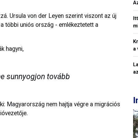
A
á. Ursula von der Leyen szerint viszont az új
It
a többi uniós ország - emlékeztetett a
mi
Kr
ák hagyni,
a
L
a
ne sunnyogjon tovább
I
a ki: Magyarország nem hajtja végre a migrációs
ióvezetője.