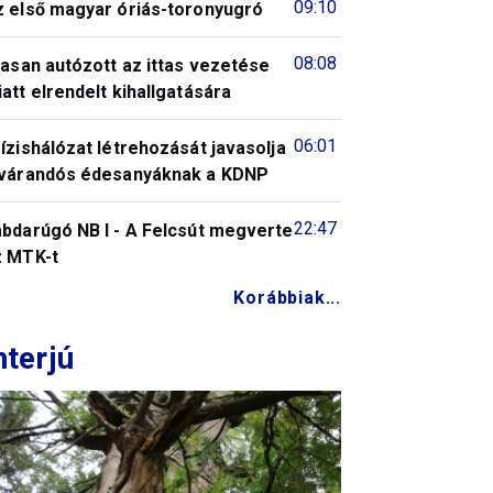
09:10
z első magyar óriás-toronyugró
08:08
tasan autózott az ittas vezetése
att elrendelt kihallgatására
06:01
ízishálózat létrehozását javasolja
 várandós édesanyáknak a KDNP
22:47
abdarúgó NB I - A Felcsút megverte
z MTK-t
Korábbiak...
nterjú