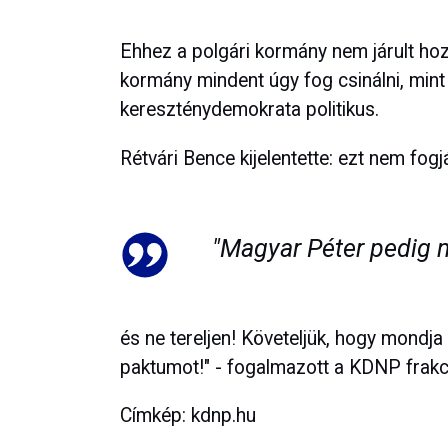
Ehhez a polgári kormány nem járult hozz
kormány mindent úgy fog csinálni, mint 
kereszténydemokrata politikus.
Rétvári Bence kijelentette: ezt nem fogj
"Magyar Péter pedig 
és ne tereljen! Követeljük, hogy mondj
paktumot!" - fogalmazott a KDNP frakc
Címkép: kdnp.hu