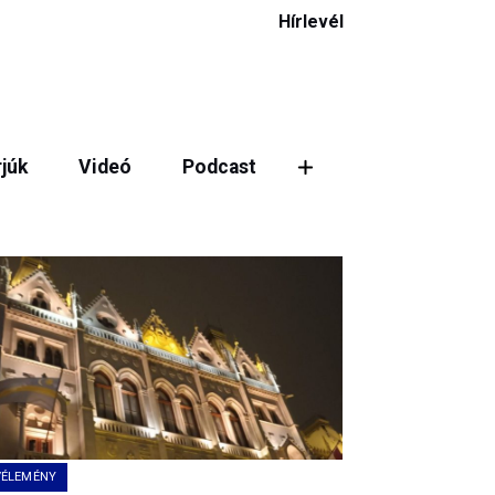
Hírlevél
rjúk
Videó
Podcast
ztás
VÉLEMÉNY