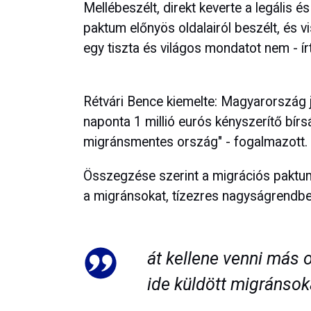
Mellébeszélt, direkt keverte a legális és
paktum előnyös oldalairól beszélt, és 
egy tiszta és világos mondatot nem - í
Rétvári Bence kiemelte: Magyarország jog
naponta 1 millió eurós kényszerítő bír
migránsmentes ország" - fogalmazott.
Összegzése szerint a migrációs paktum "
a migránsokat, tízezres nagyságrendben 
át kellene venni más 
ide küldött migránsok