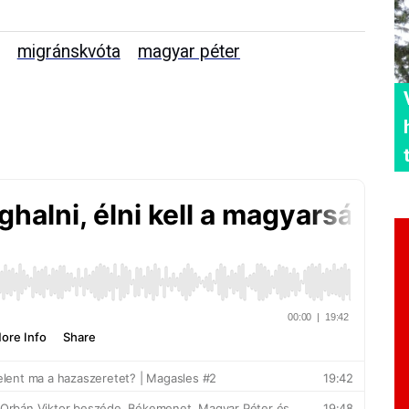
migránskvóta
magyar péter