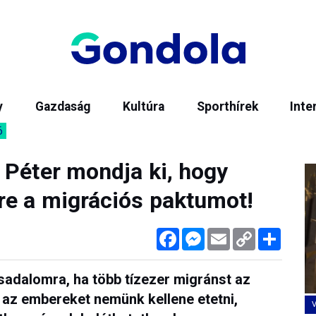
y
Gazdaság
Kultúra
Sporthírek
Inte
6
 Péter mondja ki, hogy
re a migrációs paktumot!
Facebook
Messenger
Email
Copy
Megos
Link
sadalomra, ha több tízezer migránst az
 az embereket nemünk kellene etetni,