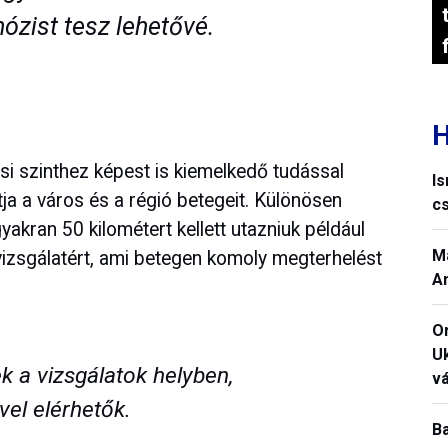
zist tesz lehetővé.
H
si szinthez képest is kiemelkedő tudással
I
ja a város és a régió betegeit. Különösen
c
yakran 50 kilométert kellett utazniuk például
M
izsgálatért, ami betegen komoly megterhelést
A
O
U
k a vizsgálatok helyben,
vá
vel elérhetők.
B