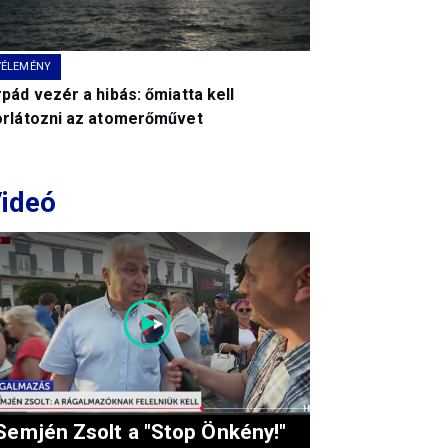
VÉLEMÉNY
pád vezér a hibás: őmiatta kell
orlátozni az atomerőművet
ideó
Semjén Zsolt a "Stop Önkény!"