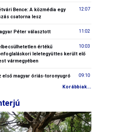
12:07
étvári Bence: A közmédia egy
szás csatorna lesz
11:02
agyar Péter választott
10:03
elbecsülhetetlen értékű
nfoglaláskori leletegyüttes került elő
est vármegyében
09:10
z első magyar óriás-toronyugró
Korábbiak...
nterjú