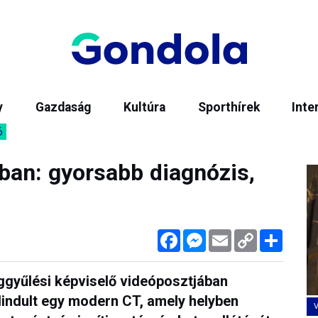
y
Gazdaság
Kultúra
Sporthírek
Inte
6
ban: gyorsabb diagnózis,
Facebook
Messenger
Email
Copy
Megos
Link
ggyűlési képviselő videóposztjában
elindult egy modern CT, amely helyben