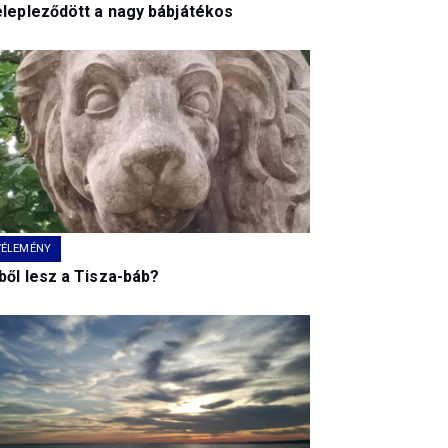
elepleződött a nagy bábjátékos
VÉLEMÉNY
ből lesz a Tisza-báb?