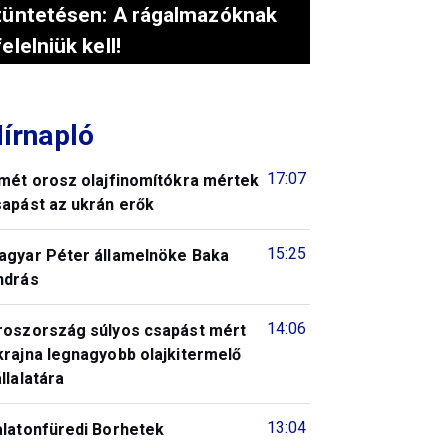
tüntetésen: A rágalmazóknak
felelniük kell!
írnapló
17:07
smét orosz olajfinomítókra mértek
sapást az ukrán erők
15:25
agyar Péter államelnöke Baka
ndrás
14:06
roszország súlyos csapást mért
krajna legnagyobb olajkitermelő
llalatára
13:04
alatonfüredi Borhetek