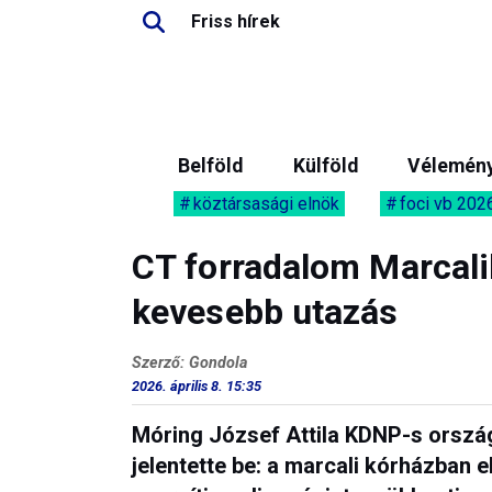
Friss hírek
Belföld
Külföld
Vélemén
köztársasági elnök
foci vb 202
CT forradalom Marcali
kevesebb utazás
Szerző: Gondola
2026. április 8. 15:35
Móring József Attila KDNP-s orszá
jelentette be: a marcali kórházban 