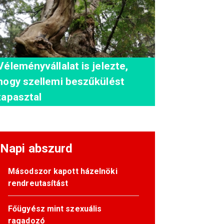
Véleményvállalat is jelezte,
hogy szellemi beszűkülést
tapasztal
Napi abszurd
Másodszor kapott házelnöki
rendreutasítást
Főügyész mint szexuális
ragadozó