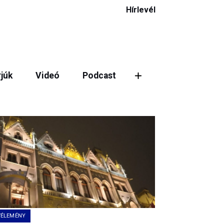
Hírlevél
rjúk
Videó
Podcast
ztás
VÉLEMÉNY