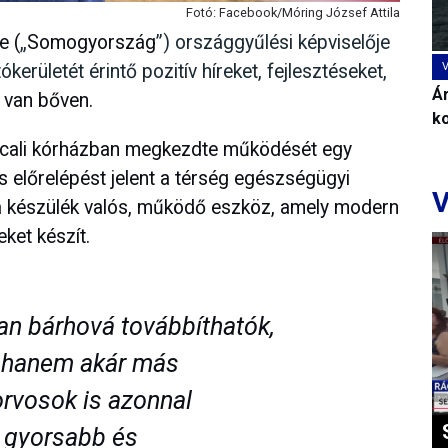
Fotó: Facebook/Móring József Attila
e (
„
Somogyország
”) országgyűlési képviselője
erületét érintő pozitív híreket, fejlesztéseket,
Ár
 van bőven.
k
rcali kórházban megkezdte működését egy
 előrelépést jelent a térség egészségügyi
V
 a készülék valós, működő eszköz, amely modern
ket készít.
san bárhová továbbíthatók,
, hanem akár más
rvosok is azonnal
i gyorsabb és