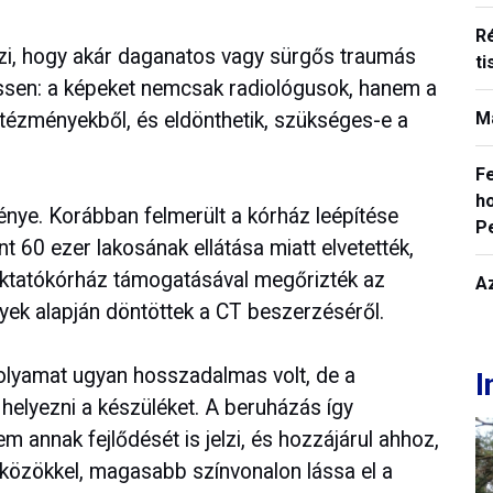
R
zi, hogy akár daganatos vagy sürgős traumás
ti
ssen: a képeket nemcsak radiológusok, hanem a
tézményekből, és eldönthetik, szükséges-e a
M
F
ho
nye. Korábban felmerült a kórház leépítése
P
t 60 ezer lakosának ellátása miatt elvetették,
Oktatókórház támogatásával megőrizték az
A
yek alapján döntöttek a CT beszerzéséről.
olyamat ugyan hosszadalmas volt, de a
I
helyezni a készüléket. A beruházás így
annak fejlődését is jelzi, és hozzájárul ahhoz,
közökkel, magasabb színvonalon lássa el a