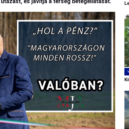
utazást, és javítja a térség betegellátását.
L
Ki