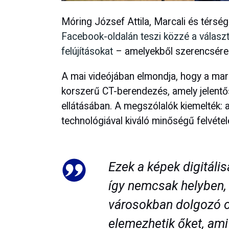
Móring József Attila, Marcali és térség
Facebook-oldalán teszi közzé a választók
felújításokat
– amelyekből szerencsére
A mai videójában elmondja, hogy a ma
korszerű CT-berendezés, amely jelentős
ellátásában. A megszólalók kiemelték:
technológiával kiváló minőségű felvétele
Ezek a képek digitáli
így nemcsak helyben
városokban dolgozó o
elemezhetik őket, am