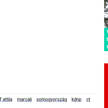
 attila
marcali
somogyország
kdnp
ct