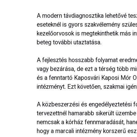
A modern távdiagnosztika lehetővé tes
eseteknél is gyors szakvélemény szüle
kezelőorvosok is megtekinthetik más in
beteg további utaztatása.
A fejlesztés hosszabb folyamat eredmé
vagy bezárása, de ezt a térség több min
és a fenntartó Kaposvári Kaposi Mór 
intézményt. Ezt követően, szakmai igén
A közbeszerzési és engedélyeztetési f
tervezettnél hamarabb sikerült üzembe 
nemcsak a kórház fennmaradását, hanem 
hogy a marcali intézmény korszerű esz