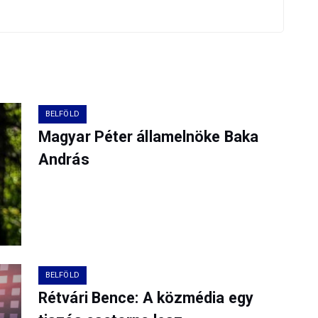
BELFÖLD
Magyar Péter államelnöke Baka
András
BELFÖLD
Rétvári Bence: A közmédia egy