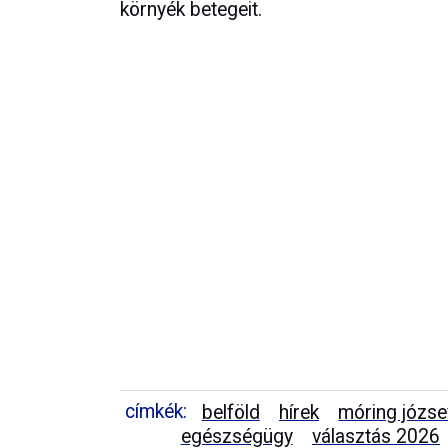
környék betegeit.
címkék:
belföld
hírek
móring józsef
egészségügy
választás 2026