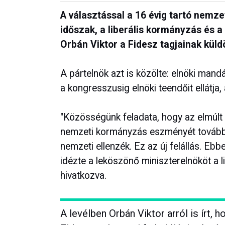
A választással a 16 évig tartó nemze
időszak, a liberális kormányzás és a
Orbán Viktor a Fidesz tagjainak küldö
A pártelnök azt is közölte: elnöki ma
a kongresszusig elnöki teendőit ellátja
"Közösségünk feladata, hogy az elmúlt
nemzeti kormányzás eszményét továbbra
nemzeti ellenzék. Ez az új felállás. Eb
idézte a leköszönő miniszterelnököt a lib
hivatkozva.
A levélben Orbán Viktor arról is írt,