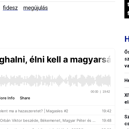
fidesz
megújulás
H
Ős
s
v
H
X
el
S
c