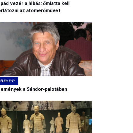
pád vezér a hibás: őmiatta kell
orlátozni az atomerőművet
VÉLEMÉNY
semények a Sándor-palotában