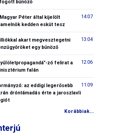
lfogott bűnöző
14:07
Magyar Péter által kijelölt
llamelnök kedden esküt tesz
13:04
illiókkal akart megvesztegetni
énzügyőröket egy bűnöző
12:06
yűlöletpropagandá"-zó felirat a
nisztérium falán
11:09
ormányzó: az eddigi legerősebb
rán dróntámadás érte a jaroszlavli
giót
Korábbiak...
nterjú