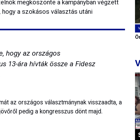
pártelnök megköszönte a kampányban végzett
e, hogy a szokásos választás utáni
Ön
te, hogy az országos
V
us 13-ára hívták össze a Fidesz
.
umát az országos választmánynak visszaadta, a
a jövőről pedig a kongresszus dönt majd.