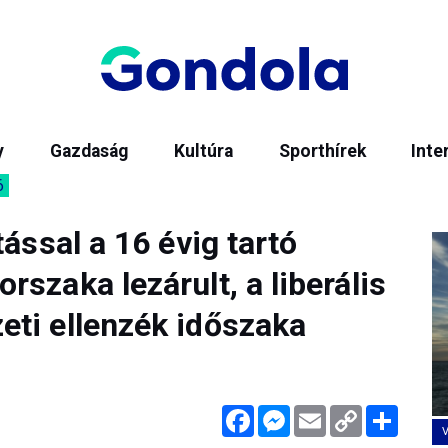
y
Gazdaság
Kultúra
Sporthírek
Inte
6
ással a 16 évig tartó
szaka lezárult, a liberális
ti ellenzék időszaka
Facebook
Messenger
Email
Copy
Megos
Link