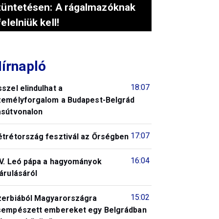
tüntetésen: A rágalmazóknak
felelniük kell!
írnapló
18:07
szel elindulhat a
zemélyforgalom a Budapest-Belgrád
asútvonalon
17:07
étrétország fesztivál az Őrségben
16:04
IV. Leó pápa a hagyományok
árulásáról
15:02
zerbiából Magyarországra
sempészett embereket egy Belgrádban