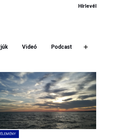
Hírlevél
rjúk
Videó
Podcast
ztás
VÉLEMÉNY