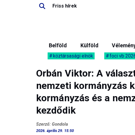
Friss hírek
Belföld
Külföld
Vélemén
köztársasági elnök
foci vb 202
Orbán Viktor: A választ
nemzeti kormányzás kor
kormányzás és a nemze
kezdődik
Szerző: Gondola
2026. április 29. 15:50