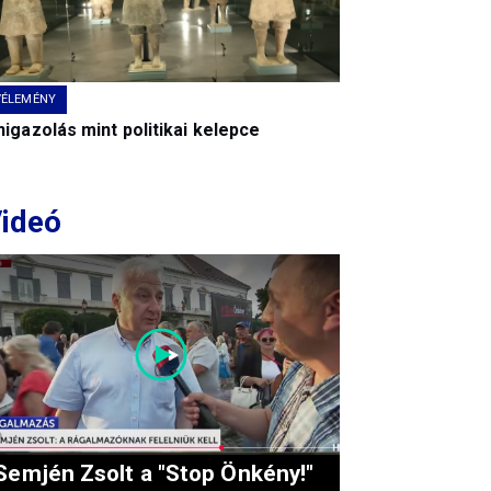
VÉLEMÉNY
igazolás mint politikai kelepce
ideó
Semjén Zsolt a "Stop Önkény!"