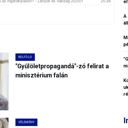
e
A 
á
M
p
BELFÖLD
"G
"Gyűlöletpropagandá"-zó felirat a
mi
minisztérium falán
K
uk
ré
I
VÉLEMÉNY