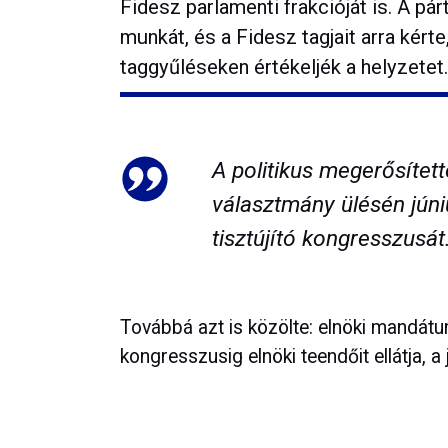
Fidesz parlamenti frakcióját is. A 
munkát, és a Fidesz tagjait arra kért
taggyűléseken értékeljék a helyzetet.
A politikus megerősítet
választmány ülésén júni
tisztújító kongresszusát
Továbbá azt is közölte: elnöki mandát
kongresszusig elnöki teendőit ellátja, 