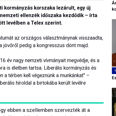
Ár
ti kormányzás korszaka lezárult, egy új
k
 nemzeti ellenzék időszaka kezdődik – írta
tt levélben a Telex szerint.
ndátumát az országos választmánynak visszaadta,
, a jövőről pedig a kongresszus dönt majd.
 16 év nagy nemzeti vívmányait megvédje, és a
 is életben tartsa. Liberális kormányzás és
ben a térben kell végeznünk a munkánkat" –
E
erális híroldal a birtokába került levélre
 hogy ebben a szellemben szervezték át a