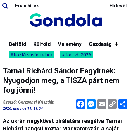
Friss hírek
Hírlevél
Belföld
Külföld
Vélemény
Gazdaság
köztársasági elnök
foci vb 2026
Tarnai Richárd Sándor Fegyirnek:
Nyugodjon meg, a TISZA párt nem
fog jönni!
Facebook
Messenger
Email
Copy
M
Szerző: Gerzsenyi Krisztián
Link
2026. március 11. 19:04
Az ukrán nagykövet bírálatára reagálva Tarnai
Richárd hangsúlyozta: Magyarország a saját