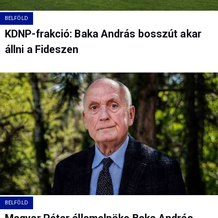
BELFÖLD
KDNP-frakció: Baka András bosszút akar
állni a Fideszen
BELFÖLD