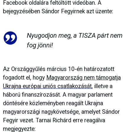
Facebook oldalára feltöltött videóban. A
bejegyzésében Sándor Fegyirnek azt üzente:
Nyugodjon meg, a TISZA párt nem
fog jönni!
Az Országgyűlés március 10-én határozatott
fogadott el, hogy
Magyarország nem támogatja
Ukrajna európai uniós csatlakozását
, illetve a
háború finanszírozását. A magyar parlament
döntésére közleményben reagált Ukrajna
magyarországi nagykövetsége, amelyet Sándor
Fegyir vezet. Tarnai Richárd erre reagálva
megjegyezte: