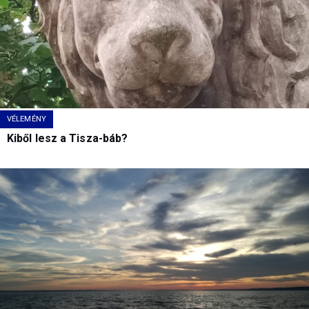
VÉLEMÉNY
Kiből lesz a Tisza-báb?