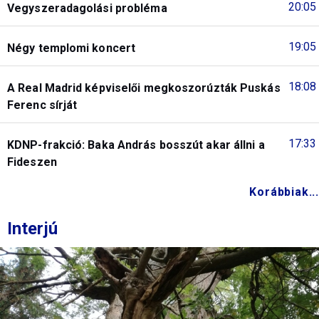
20:05
Vegyszeradagolási probléma
19:05
Négy templomi koncert
18:08
A Real Madrid képviselői megkoszorúzták Puskás
Ferenc sírját
17:33
KDNP-frakció: Baka András bosszút akar állni a
Fideszen
Korábbiak...
Interjú