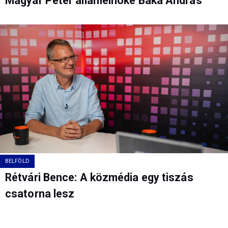
Magyar Péter államelnöke Baka András
BELFÖLD
Rétvári Bence: A közmédia egy tiszás
csatorna lesz