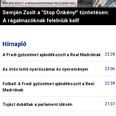
Semjén Zsolt a "Stop Önkény!" tüntetésen:
A rágalmazóknak felelniük kell!
Hírnapló
23:28
A Fradi győzelmet ajándékozott a Real Madridnak
23:06
Az ötös lottó nyerőszámai és nyereményei
22:38
Futball: A Fradi győzelmet ajándékozott a Real
Madridnak
21:07
Tojást dobáltak a parlament ülésén