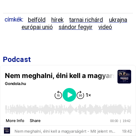
címkék:
belföld
hírek
tarnai richárd
ukrajna
európai unió
sándor fegyir
videó
Podcast