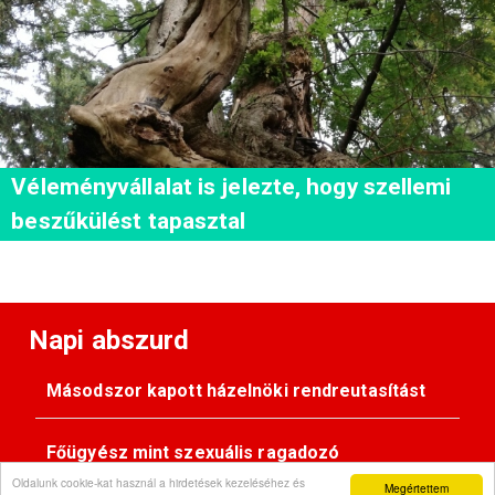
Véleményvállalat is jelezte, hogy szellemi
beszűkülést tapasztal
Napi abszurd
Másodszor kapott házelnöki rendreutasítást
Főügyész mint szexuális ragadozó
Oldalunk cookie-kat használ a hirdetések kezeléséhez és
Megértettem