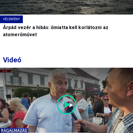
VÉLEMÉNY
Árpád vezér a hibás: őmiatta kell korlátozni az
atomerőművet
Videó