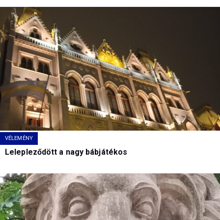
VÉLEMÉNY
Lelepleződött a nagy bábjátékos