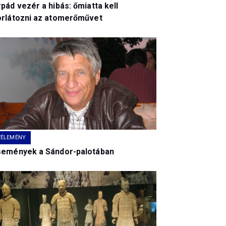
pád vezér a hibás: őmiatta kell
orlátozni az atomerőművet
VÉLEMÉNY
semények a Sándor-palotában