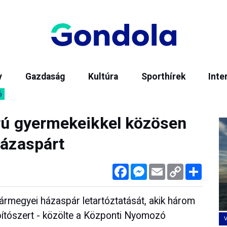
y
Gazdaság
Kultúra
Sporthírek
Inte
6
orú gyermekeikkel közösen
házaspárt
Facebook
Messenger
Email
Copy
Megos
Link
ármegyei házaspár letartóztatását, akik három
ábítószert - közölte a Központi Nyomozó