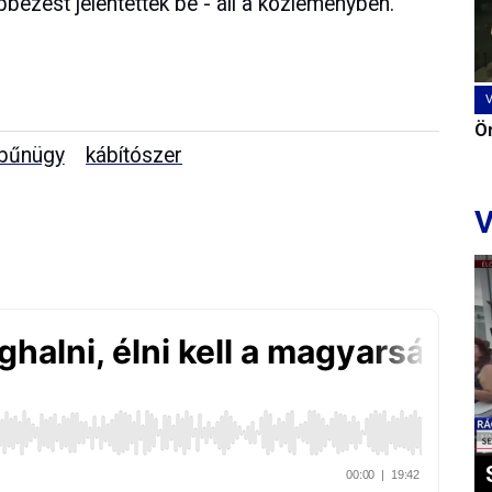
ebbezést jelentettek be - áll a közleményben.
Ön
bűnügy
kábítószer
V