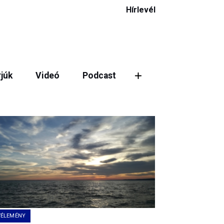
Hírlevél
rjúk
Videó
Podcast
ztás
VÉLEMÉNY