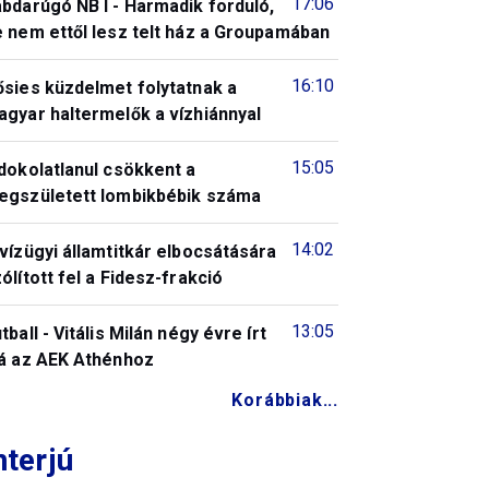
17:06
bdarúgó NB I - Harmadik forduló,
 nem ettől lesz telt ház a Groupamában
16:10
ősies küzdelmet folytatnak a
gyar haltermelők a vízhiánnyal
15:05
dokolatlanul csökkent a
egszületett lombikbébik száma
14:02
vízügyi államtitkár elbocsátására
ólított fel a Fidesz-frakció
13:05
tball - Vitális Milán négy évre írt
lá az AEK Athénhoz
Korábbiak...
nterjú