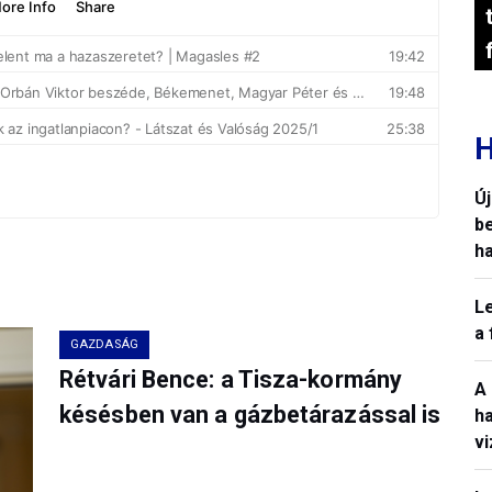
H
Ú
b
h
L
a
GAZDASÁG
Rétvári Bence: a Tisza-kormány
A
késésben van a gázbetárazással is
h
v