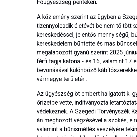
Főügyészség pénteken.
A közlemény szerint az ügyben a Sze
tizennyolcadik életévét be nem töltött 
kereskedéssel, jelentős mennyiségű, b
kereskedelem bűntette és más bűncsele
megalapozott gyanú szerint 2025 júni
férfi tagja katona - és 16, valamint 17 
bevonásával különböző kábítószerekke
vármegye területén.
Az ügyészség öt embert hallgatott ki gy
őrizetbe vette, indítványozta letartózt
védekeznek. A Szegedi Törvényszék Kat
án meghozott végzésével a szökés, elre
valamint a bűnismétlés veszélyére teki