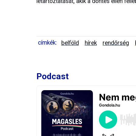
letartóztatását, akik a döntés ellen fell
címkék:
belföld
hírek
rendőrség
Podcast