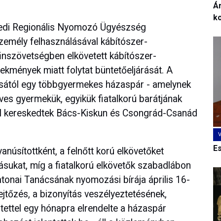
Ár
k
gedi Regionális Nyomozó Ügyészség
személy felhasználásával kábítószer-
űnszövetségben elkövetett kábítószer-
kmények miatt folytat büntetőeljárását. A
usától egy többgyermekes házaspár - amelynek
éves gyermekük, egyikük fiatalkorú barátjának
l kereskedtek Bács-Kiskun és Csongrád-Csanád
E
anúsítottként, a felnőtt korú elkövetőket
atásukat, míg a fiatalkorú elkövetők szabadlábon
onai Tanácsának nyomozási bírája április 16-
jtőzés, a bizonyítás veszélyeztetésének,
ntettel egy hónapra elrendelte a házaspár