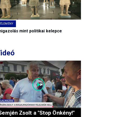
VÉLEMÉNY
igazolás mint politikai kelepce
ideó
Semjén Zsolt a "Stop Önkény!"