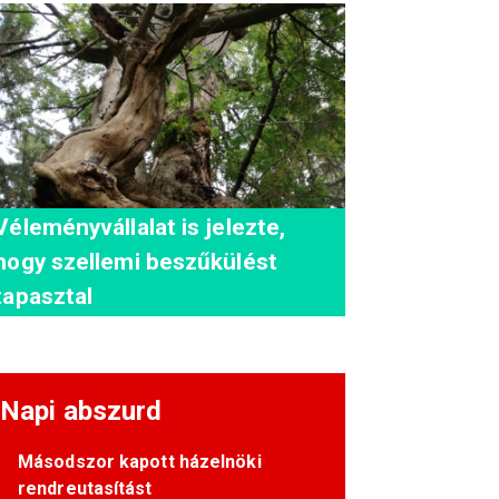
Véleményvállalat is jelezte,
hogy szellemi beszűkülést
tapasztal
Napi abszurd
Másodszor kapott házelnöki
rendreutasítást