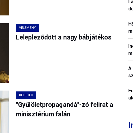
La
de
H
VÉLEMÉNY
ma
Lelepleződött a nagy bábjátékos
In
m
A 
sz
Fu
BELFÖLD
a
"Gyűlöletpropagandá"-zó felirat a
minisztérium falán
I