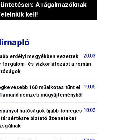
tüntetésen: A rágalmazóknak
felelniük kell!
írnapló
20:03
jabb erdélyi megyékben vezettek
e forgalom- és vízkorlátozást a román
atóságok
19:05
egkevesebb 160 műalkotás tűnt el
 flamand nemzeti műgyűjteményből
18:02
 spanyol hatóságok újabb tömeges
atársértésre biztató üzeneteket
izsgálnak