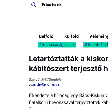
Friss hírek
Belföld
Külföld
Vélemén
köztársasági elnök
foci vb 202
Letartóztatták a kisk
kábítószert terjesztő 
Szerző: MTI/Gondola
2026. április 17. 15:36
Elrendelte a bíróság egy Bács-Kiskun v
fiatalkorú bevonásával terjesztettek k