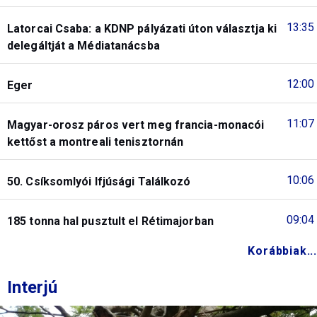
13:35
Latorcai Csaba: a KDNP pályázati úton választja ki
delegáltját a Médiatanácsba
12:00
Eger
11:07
Magyar-orosz páros vert meg francia-monacói
kettőst a montreali tenisztornán
10:06
50. Csíksomlyói Ifjúsági Találkozó
09:04
185 tonna hal pusztult el Rétimajorban
Korábbiak...
Interjú