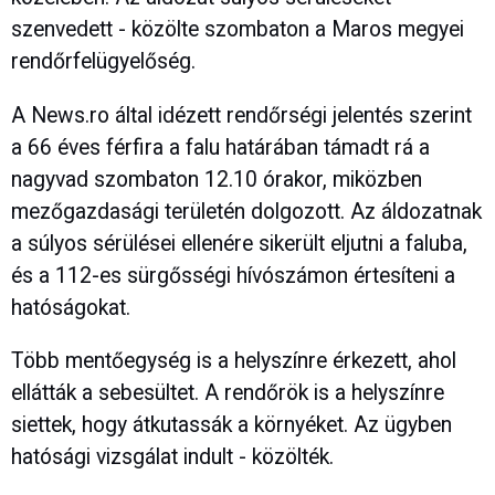
szenvedett - közölte szombaton a Maros megyei
rendőrfelügyelőség.
A News.ro által idézett rendőrségi jelentés szerint
a 66 éves férfira a falu határában támadt rá a
nagyvad szombaton 12.10 órakor, miközben
mezőgazdasági területén dolgozott. Az áldozatnak
a súlyos sérülései ellenére sikerült eljutni a faluba,
és a 112-es sürgősségi hívószámon értesíteni a
hatóságokat.
Több mentőegység is a helyszínre érkezett, ahol
ellátták a sebesültet. A rendőrök is a helyszínre
siettek, hogy átkutassák a környéket. Az ügyben
hatósági vizsgálat indult - közölték.