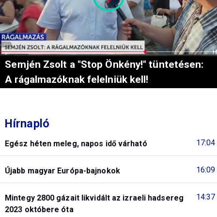
Semjén Zsolt a "Stop Önkény!" tüntetésen:
A rágalmazóknak felelniük kell!
Hírnapló
17:04
Egész héten meleg, napos idő várható
16:09
Újabb magyar Európa-bajnokok
14:37
Mintegy 2800 gázait likvidált az izraeli hadsereg
2023 októbere óta