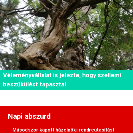
Véleményvállalat is jelezte, hogy szellemi
beszűkülést tapasztal
Napi abszurd
Másodszor kapott házelnöki rendreutasítást