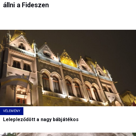
állni a Fideszen
VÉLEMÉNY
Lelepleződött a nagy bábjátékos