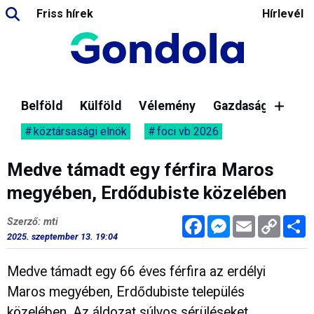
Friss hírek
Hírlevél
Belföld
Külföld
Vélemény
Gazdaság
köztársasági elnök
foci vb 2026
Medve támadt egy férfira Maros
megyében, Erdődubiste közelében
Facebook
Messenger
Email
Copy
M
Szerző: mti
Link
2025. szeptember 13. 19:04
Medve támadt egy 66 éves férfira az erdélyi
Maros megyében, Erdődubiste település
közelében. Az áldozat súlyos sérüléseket