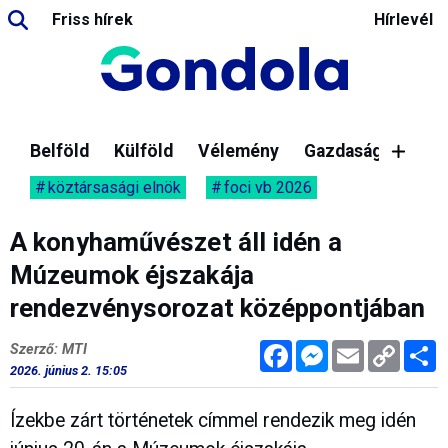
Friss hírek
Hírlevél
Belföld
Külföld
Vélemény
Gazdaság
köztársasági elnök
foci vb 2026
A konyhaművészet áll idén a
Múzeumok éjszakája
rendezvénysorozat középpontjában
Facebook
Messenger
Email
Copy
M
Szerző: MTI
Link
2026. június 2. 15:05
Ízekbe zárt történetek címmel rendezik meg idén