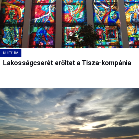
KULTÚRA
Lakosságcserét erőltet a Tisza-kompánia