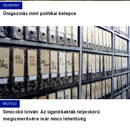
VÉLEMÉNY
Önigazolás mint politikai kelepce
BELFÖLD
Simicskó István: Az ügynökakták teljeskörű
megismerésére már nincs lehetőség