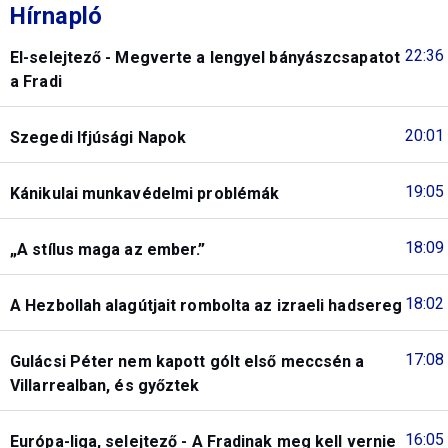
Hírnapló
22:36
El-selejtező - Megverte a lengyel bányászcsapatot
a Fradi
20:01
Szegedi Ifjúsági Napok
19:05
Kánikulai munkavédelmi problémák
18:09
„A stílus maga az ember.”
18:02
A Hezbollah alagútjait rombolta az izraeli hadsereg
17:08
Gulácsi Péter nem kapott gólt első meccsén a
Villarrealban, és győztek
16:05
Európa-liga, selejtező - A Fradinak meg kell vernie