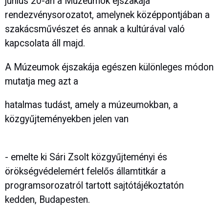
június 20-án a Múzeumok éjszakája
rendezvénysorozatot, amelynek középpontjában a
szakácsművészet és annak a kultúrával való
kapcsolata áll majd.
A Múzeumok éjszakája egészen különleges módon
mutatja meg azt a
hatalmas tudást, amely a múzeumokban, a
közgyűjteményekben jelen van
- emelte ki Sári Zsolt közgyűjteményi és
örökségvédelemért felelős államtitkár a
programsorozatról tartott sajtótájékoztatón
kedden, Budapesten.