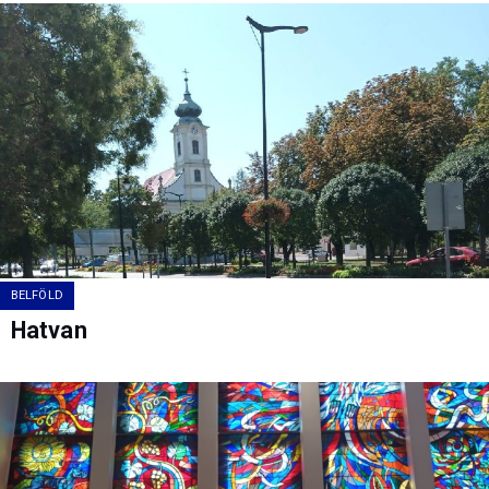
BELFÖLD
Hatvan