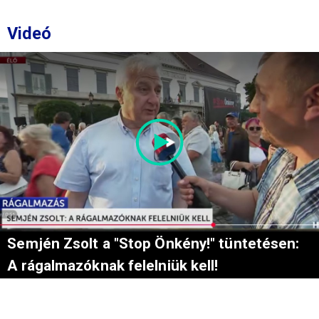
Videó
Semjén Zsolt a "Stop Önkény!" tüntetésen:
A rágalmazóknak felelniük kell!