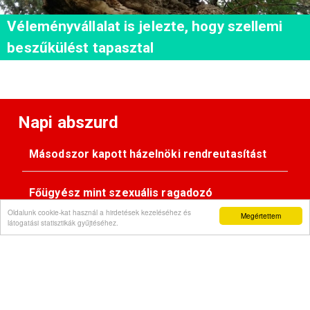
Véleményvállalat is jelezte, hogy szellemi
beszűkülést tapasztal
Napi abszurd
Másodszor kapott házelnöki rendreutasítást
Főügyész mint szexuális ragadozó
Oldalunk cookie-kat használ a hirdetések kezeléséhez és
Megértettem
látogatási statisztikák gyűjtéséhez.
Pimasz önkényúr