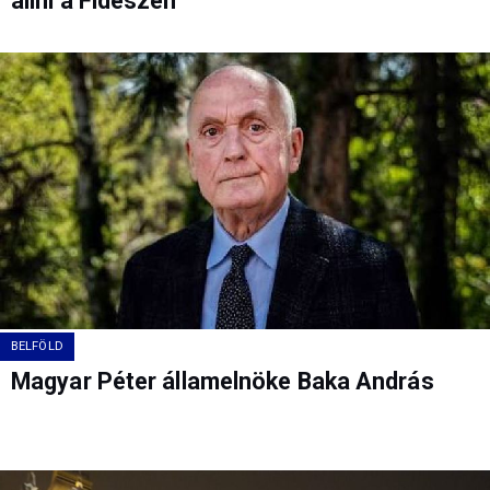
állni a Fideszen
BELFÖLD
Magyar Péter államelnöke Baka András