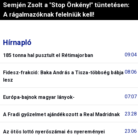
Semjén Zsolt a "Stop Önkény!" tüntetésen:
A rágalmazóknak felelniük kell!
Hírnapló
09:04
185 tonna hal pusztult el Rétimajorban
08:06
Fidesz-frakció: Baka András a Tisza-többség bábja
lesz
07:07
Európa-bajnok magyar lányok-
23:28
A Fradi győzelmet ajándékozott a Real Madridnak
23:06
Az ötös lottó nyerőszámai és nyereményei