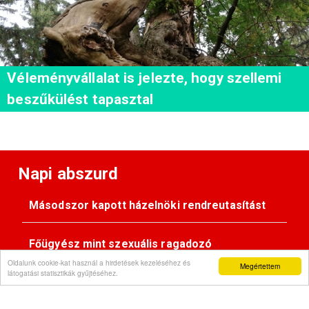
Véleményvállalat is jelezte, hogy szellemi
beszűkülést tapasztal
Napi abszurd
Másodszor kapott házelnöki rendreutasítást
Főügyész mint szexuális ragadozó
Oldalunk cookie-kat használ a hirdetések kezeléséhez és
Megértettem
látogatási statisztikák gyűjtéséhez.
Pimasz önkényúr