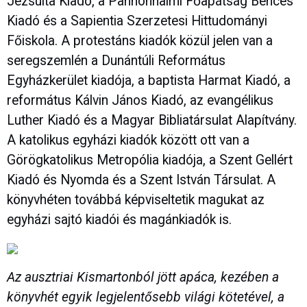
Jezsuita Kiadó, a Pannonhalmi Főapátság Bencés
Kiadó és a Sapientia Szerzetesi Hittudományi
Főiskola. A protestáns kiadók közül jelen van a
seregszemlén a Dunántúli Református
Egyházkerület kiadója, a baptista Harmat Kiadó, a
református Kálvin János Kiadó, az evangélikus
Luther Kiadó és a Magyar Bibliatársulat Alapítvány.
A katolikus egyházi kiadók között ott van a
Görögkatolikus Metropólia kiadója, a Szent Gellért
Kiadó és Nyomda és a Szent István Társulat. A
könyvhéten továbbá képviseltetik magukat az
egyházi sajtó kiadói és magánkiadók is.
Az ausztriai Kismartonból jött apáca, kezében a
könyvhét egyik legjelentősebb világi kötetével, a