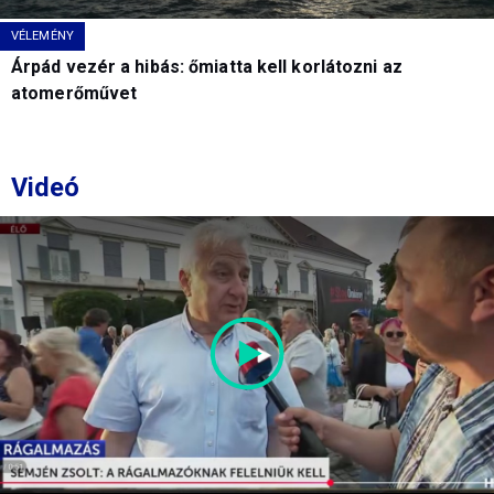
VÉLEMÉNY
Árpád vezér a hibás: őmiatta kell korlátozni az
atomerőművet
Videó