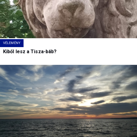
VÉLEMÉNY
Kiből lesz a Tisza-báb?