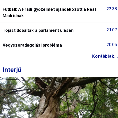
22:38
Futball: A Fradi győzelmet ajándékozott a Real
Madridnak
21:07
Tojást dobáltak a parlament ülésén
20:05
Vegyszeradagolási probléma
Korábbiak...
Interjú