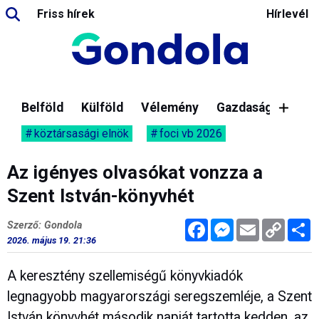
Friss hírek
Hírlevél
Belföld
Külföld
Vélemény
Gazdaság
köztársasági elnök
foci vb 2026
Az igényes olvasókat vonzza a
Szent István-könyvhét
Facebook
Messenger
Email
Copy
M
Szerző: Gondola
Link
2026. május 19. 21:36
A keresztény szellemiségű könyvkiadók
legnagyobb magyarországi seregszemléje, a Szent
István könyvhét második napját tartotta kedden, az