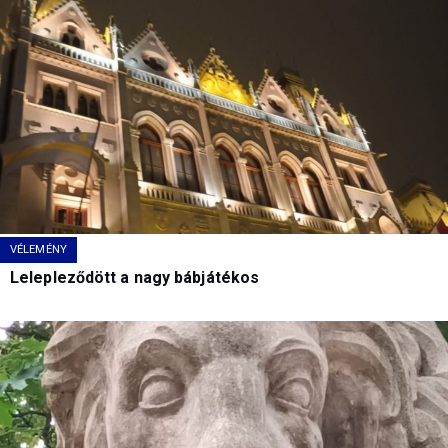
VÉLEMÉNY
Lelepleződött a nagy bábjátékos