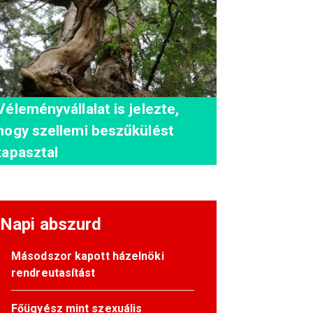
Véleményvállalat is jelezte,
hogy szellemi beszűkülést
tapasztal
Napi abszurd
Másodszor kapott házelnöki
rendreutasítást
Főügyész mint szexuális