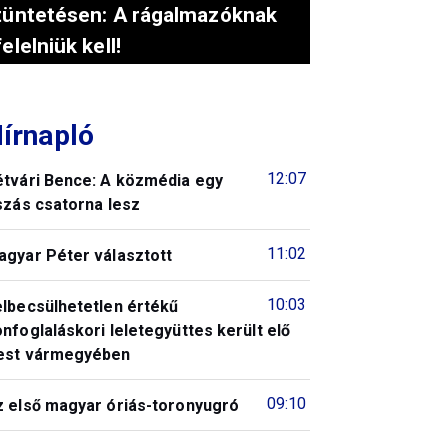
tüntetésen: A rágalmazóknak
felelniük kell!
írnapló
12:07
étvári Bence: A közmédia egy
szás csatorna lesz
11:02
agyar Péter választott
10:03
elbecsülhetetlen értékű
nfoglaláskori leletegyüttes került elő
est vármegyében
09:10
z első magyar óriás-toronyugró