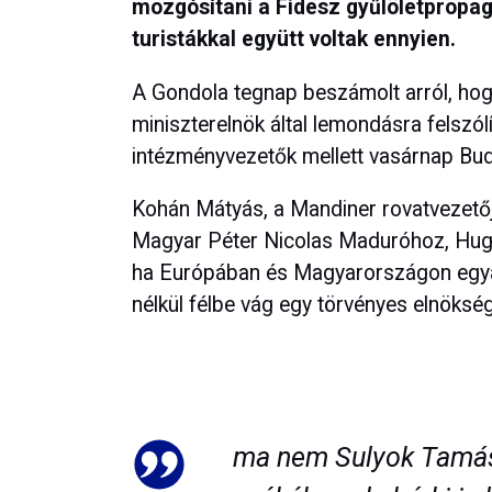
mozgósítani a Fidesz gyűlöletpropag
turistákkal együtt voltak ennyien.
A Gondola tegnap beszámolt arról, hog
miniszterelnök által lemondásra felszól
intézményvezetők mellett vasárnap Bud
Kohán Mátyás, a Mandiner rovatvezető
Magyar Péter Nicolas Maduróhoz, Hugo
ha Európában és Magyarországon egya
nélkül félbe vág egy törvényes elnökség
ma nem Sulyok Tamás 