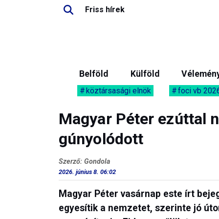
Friss hírek
Belföld
Külföld
Vélemén
köztársasági elnök
foci vb 202
Magyar Péter ezúttal 
gúnyolódott
Szerző: Gondola
2026. június 8. 06:02
Magyar Péter vasárnap este írt bej
egyesítik a nemzetet, szerinte jó út