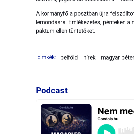
A kormányfő a posztban újra felszólíto
lemondásra. Emlékezetes, pénteken a mi
paktum ellen tüntetőket.
címkék:
belföld
hírek
magyar péte
Podcast