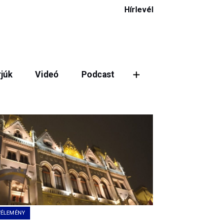
Hírlevél
rjúk
Videó
Podcast
ztás
VÉLEMÉNY