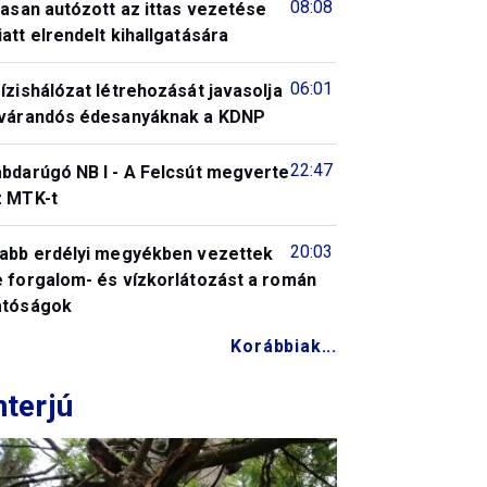
08:08
tasan autózott az ittas vezetése
att elrendelt kihallgatására
06:01
ízishálózat létrehozását javasolja
 várandós édesanyáknak a KDNP
22:47
abdarúgó NB I - A Felcsút megverte
z MTK-t
20:03
jabb erdélyi megyékben vezettek
e forgalom- és vízkorlátozást a román
atóságok
Korábbiak...
nterjú