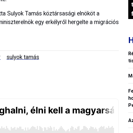
tta Sulyok Tamás köztársasági elnököt a
niszterelnök egy erkélyről hergelte a migrációs
H
R
r
sulyok tamás
ti
M
F
ho
P
A