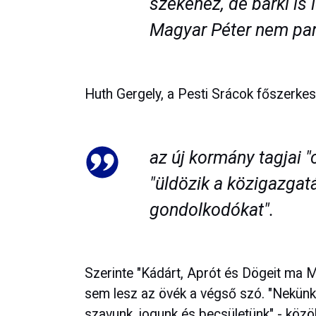
székéhez, de bárki is 
Magyar Péter nem par
Huth Gergely, a Pesti Srácok főszerke
az új kormány tagjai "
"üldözik a közigazga
gondolkodókat".
Szerinte "Kádárt, Aprót és Dögeit ma M
sem lesz az övék a végső szó. "Nekünk,
szavunk, jogunk és becsületünk" - közöl