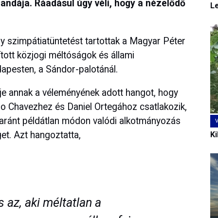
andája. Ráadásul úgy véli, hogy a nézelődő
L
y szimpátiatüntetést tartottak a Magyar Péter
ított közjogi méltóságok és állami
apesten, a Sándor-palotánál.
je annak a véleményének adott hangot, hogy
 Chavezhez és Daniel Ortegához csatlakozik,
ránt példátlan módon valódi alkotmányozás
et. Azt hangoztatta,
Ki
az, aki méltatlan a