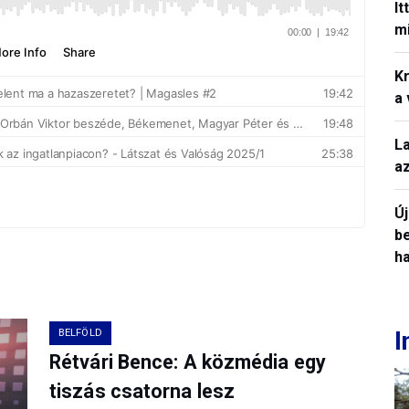
It
mi
Kr
a
L
a
Ú
b
h
I
BELFÖLD
Rétvári Bence: A közmédia egy
tiszás csatorna lesz