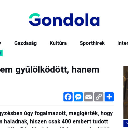
y
Gazdaság
Kultúra
Sporthírek
Inte
6
nem gyűlölködött, hanem
Facebook
Messenger
Email
Copy
Megos
Link
egyzésben úgy fogalmazott, megígérték, hogy
on haladnak, hiszen csak 400 embert tudott