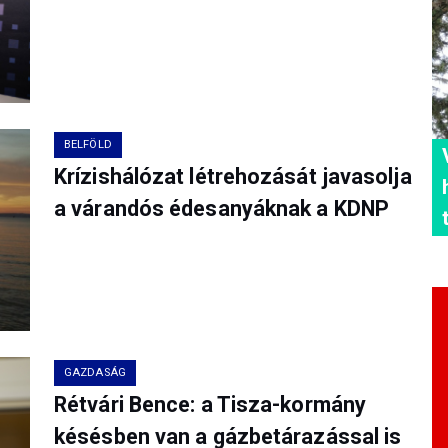
BELFÖLD
Krízishálózat létrehozását javasolja
a várandós édesanyáknak a KDNP
GAZDASÁG
Rétvári Bence: a Tisza-kormány
késésben van a gázbetárazással is