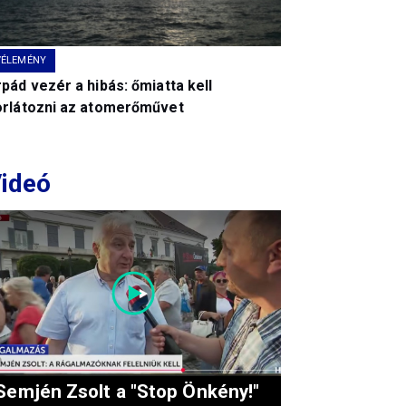
VÉLEMÉNY
pád vezér a hibás: őmiatta kell
orlátozni az atomerőművet
ideó
Semjén Zsolt a "Stop Önkény!"