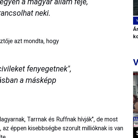
legyen a magyar állam feje,
ancsolhat neki.
Ár
k
sztője azt mondta, hogy
V
civileket fenyegetnek",
tásban a másképp
agyarnak, Tarrnak és Ruffnak hívják", de most
 az éppen kisebbségbe szorult millióknak is van
te.