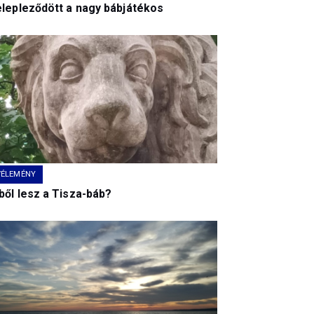
elepleződött a nagy bábjátékos
VÉLEMÉNY
ből lesz a Tisza-báb?