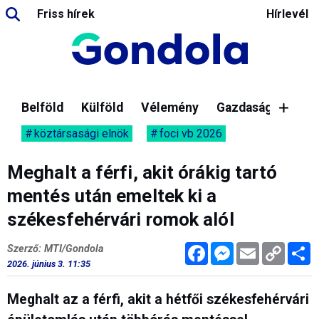
Friss hírek
Hírlevél
Belföld
Külföld
Vélemény
Gazdaság
köztársasági elnök
foci vb 2026
Meghalt a férfi, akit órákig tartó
mentés után emeltek ki a
székesfehérvári romok alól
Facebook
Messenger
Email
Copy
M
Szerző: MTI/Gondola
Link
2026. június 3. 11:35
Meghalt az a férfi, akit a hétfői székesfehérvári