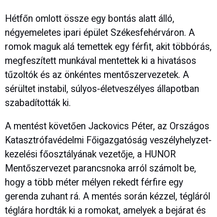
Hétfőn omlott össze egy bontás alatt álló,
négyemeletes ipari épület Székesfehérváron. A
romok maguk alá temettek egy férfit, akit többórás,
megfeszített munkával mentettek ki a hivatásos
tűzoltók és az önkéntes mentőszervezetek. A
sérültet instabil, súlyos-életveszélyes állapotban
szabadították ki.
A mentést követően Jackovics Péter, az Országos
Katasztrófavédelmi Főigazgatóság veszélyhelyzet-
kezelési főosztályának vezetője, a HUNOR
Mentőszervezet parancsnoka arról számolt be,
hogy a több méter mélyen rekedt férfire egy
gerenda zuhant rá. A mentés során kézzel, tégláról
téglára hordták ki a romokat, amelyek a bejárat és