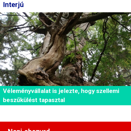
Interjú
Véleményvállalat is jelezte, hogy szellemi
beszűkülést tapasztal