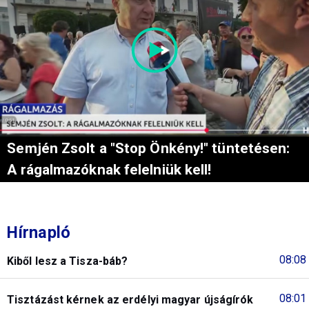
Semjén Zsolt a "Stop Önkény!" tüntetésen:
A rágalmazóknak felelniük kell!
Hírnapló
08:08
Kiből lesz a Tisza-báb?
08:01
Tisztázást kérnek az erdélyi magyar újságírók