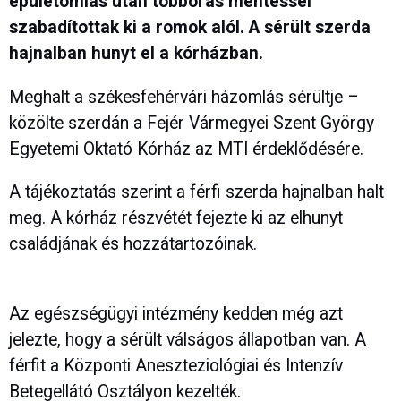
épületomlás után többórás mentéssel
szabadítottak ki a romok alól. A sérült szerda
hajnalban hunyt el a kórházban.
Meghalt a székesfehérvári házomlás sérültje –
közölte szerdán a Fejér Vármegyei Szent György
Egyetemi Oktató Kórház az MTI érdeklődésére.
A tájékoztatás szerint a férfi szerda hajnalban halt
meg. A kórház részvétét fejezte ki az elhunyt
családjának és hozzátartozóinak.
Az egészségügyi intézmény kedden még azt
jelezte, hogy a sérült válságos állapotban van. A
férfit a Központi Aneszteziológiai és Intenzív
Betegellátó Osztályon kezelték.