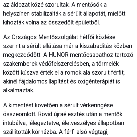
az áldozat közé szorultak. A mentősök a
helyszínen stabilizálták a sérült állapotát, mielőtt
kihozták volna az összedőlt épületből.
Az Országos Mentőszolgálat hétfői közlése
szerint a sérült ellátása már a kiszabadítás közben
megkezdődött. A HUNOR mentőcsapathoz tartozó
szakemberek védőfelszerelésben, a törmelék
között kúszva érték el a romok alá szorult férfit,
akinél fájdalomcsillapítást és oxigénterápiát is
alkalmaztak.
A kimentést követően a sérült vérkeringése
összeomlott. Rövid újraélesztés után a mentők
intubálva, lélegeztetve, életveszélyes állapotban
szállították kórházba. A férfi alsó végtagi,