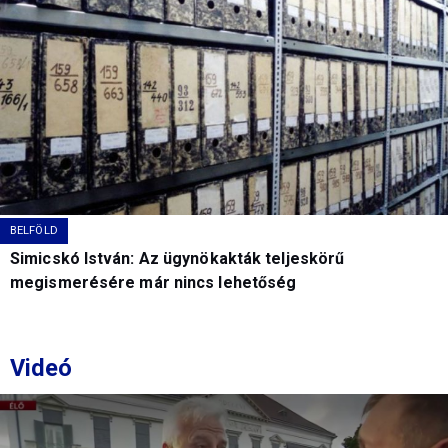
BELFÖLD
Simicskó István: Az ügynökakták teljeskörű
megismerésére már nincs lehetőség
Videó