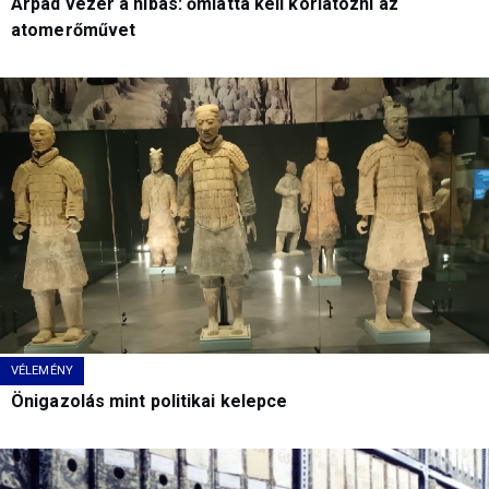
Árpád vezér a hibás: őmiatta kell korlátozni az
atomerőművet
VÉLEMÉNY
Önigazolás mint politikai kelepce