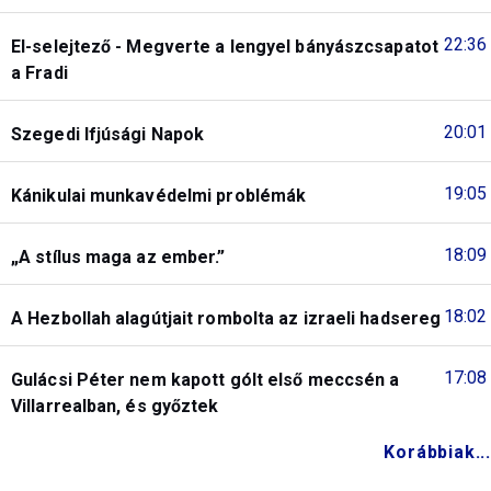
22:36
El-selejtező - Megverte a lengyel bányászcsapatot
a Fradi
20:01
Szegedi Ifjúsági Napok
19:05
Kánikulai munkavédelmi problémák
18:09
„A stílus maga az ember.”
18:02
A Hezbollah alagútjait rombolta az izraeli hadsereg
17:08
Gulácsi Péter nem kapott gólt első meccsén a
Villarrealban, és győztek
Korábbiak...