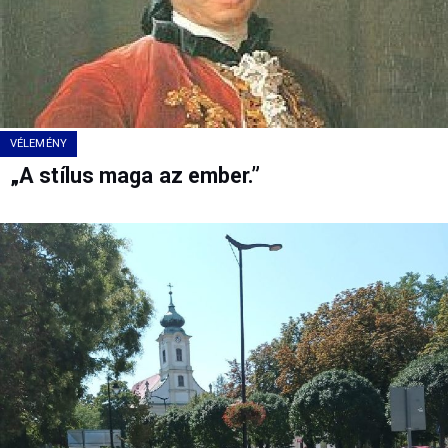
VÉLEMÉNY
„A stílus maga az ember.”