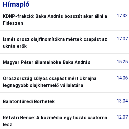
Hírnapló
17:33
KDNP-frakció: Baka András bosszút akar állni a
Fideszen
17:07
Ismét orosz olajfinomítókra mértek csapást az
ukrán erők
15:25
Magyar Péter államelnöke Baka András
14:06
Oroszország súlyos csapást mért Ukrajna
legnagyobb olajkitermelő vállalatára
13:04
Balatonfüredi Borhetek
12:07
Rétvári Bence: A közmédia egy tiszás csatorna
lesz