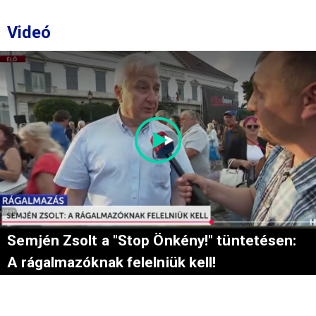
Videó
Semjén Zsolt a "Stop Önkény!" tüntetésen:
A rágalmazóknak felelniük kell!