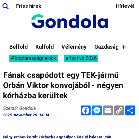
Friss hírek
Hírlevél
Belföld
Külföld
Vélemény
Gazdaság
köztársasági elnök
foci vb 2026
Fának csapódott egy TEK-jármű
Orbán Viktor konvojából - négyen
kórházba kerültek
Facebook
Messenger
Email
Copy
M
Szerző: Gondola
Link
2025. november 26. 14:34
Négy ember került kórházba egy súlyos közúti baleset után