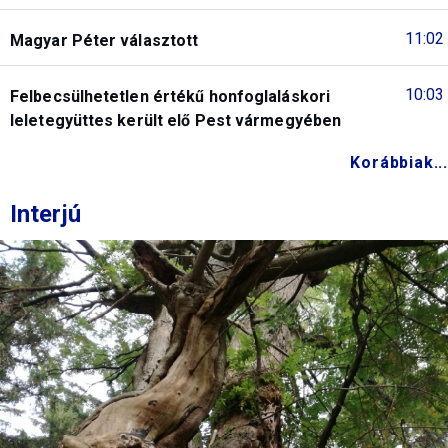
11:02
Magyar Péter választott
10:03
Felbecsülhetetlen értékű honfoglaláskori
leletegyüttes került elő Pest vármegyében
Korábbiak...
Interjú