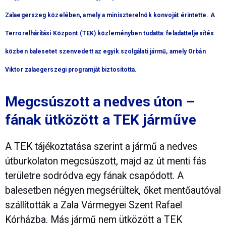
Zalaegerszeg közelében, amely a miniszterelnök konvoját érintette. A
Terrorelhárítási Központ (TEK) közleményben tudatta: feladatteljesítés
közben balesetet szenvedett az egyik szolgálati jármű, amely Orbán
Viktor zalaegerszegi programját biztosította.
Megcsúszott a nedves úton –
fának ütközött a TEK járműve
A TEK tájékoztatása szerint a jármű a nedves
útburkolaton megcsúszott, majd az út menti fás
területre sodródva egy fának csapódott. A
balesetben négyen megsérültek, őket mentőautóval
szállították a Zala Vármegyei Szent Rafael
Kórházba. Más jármű nem ütközött a TEK