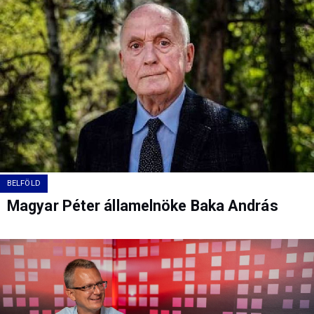
BELFÖLD
Magyar Péter államelnöke Baka András