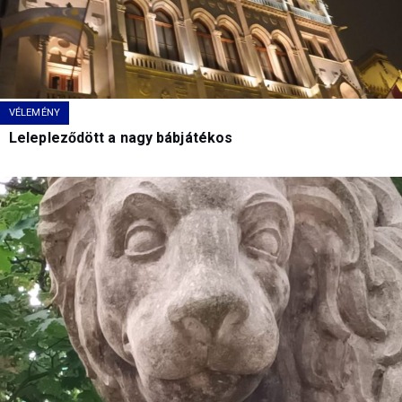
VÉLEMÉNY
Lelepleződött a nagy bábjátékos