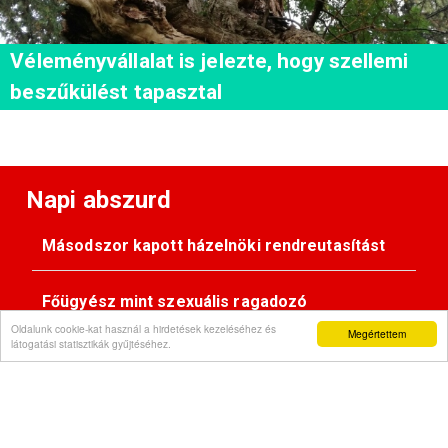
Véleményvállalat is jelezte, hogy szellemi
beszűkülést tapasztal
Napi abszurd
Másodszor kapott házelnöki rendreutasítást
Főügyész mint szexuális ragadozó
Oldalunk cookie-kat használ a hirdetések kezeléséhez és
Megértettem
látogatási statisztikák gyűjtéséhez.
Pimasz önkényúr