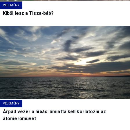
VÉLEMÉNY
Kiből lesz a Tisza-báb?
VÉLEMÉNY
Árpád vezér a hibás: őmiatta kell korlátozni az
atomerőművet