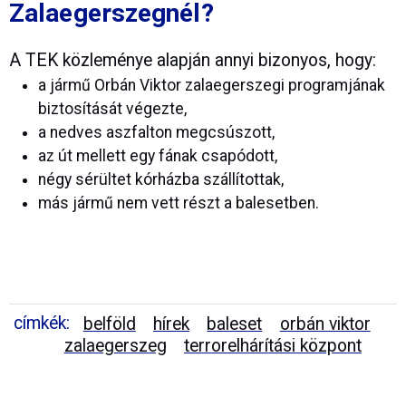
Zalaegerszegnél?
A TEK közleménye alapján annyi bizonyos, hogy:
a jármű Orbán Viktor zalaegerszegi programjának
biztosítását végezte,
a nedves aszfalton megcsúszott,
az út mellett egy fának csapódott,
négy sérültet kórházba szállítottak,
más jármű nem vett részt a balesetben.
címkék:
belföld
hírek
baleset
orbán viktor
zalaegerszeg
terrorelhárítási központ