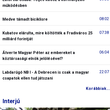
működésben
08:02
Medve támadt biciklisre
07:38
Kubatov elárulta, mire költötték a Fradiváros 25
milliárd forintját
06:04
Átverte Magyar Péter az embereket a
köztársasági elnök jelölésével?
22:07
Labdarúgó NB I - A Debrecen is csak a magyar
csapatok ellen tud játszani
Korábbiak...
Interjú