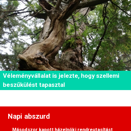
Véleményvállalat is jelezte, hogy szellemi
beszűkülést tapasztal
Napi abszurd
Másodszor kapott házelnöki rendreutasítást