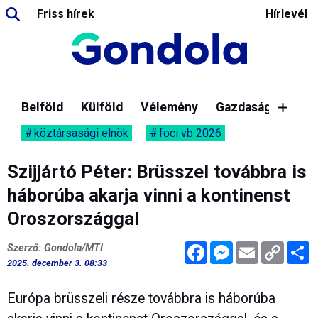
Friss hírek
Hírlevél
Belföld
Külföld
Vélemény
Gazdaság
köztársasági elnök
foci vb 2026
Szijjártó Péter: Brüsszel továbbra is
háborúba akarja vinni a kontinenst
Oroszországgal
Facebook
Messenger
Email
Copy
M
Szerző: Gondola/MTI
Link
2025. december 3. 08:33
Európa brüsszeli része továbbra is háborúba