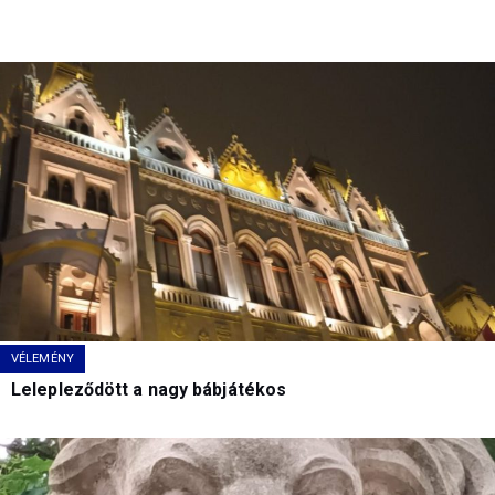
VÉLEMÉNY
Lelepleződött a nagy bábjátékos