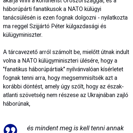
akarja vinni a kontinenst Oroszországgal, és a
háborúpárti fanatikusok a NATO külügyi
tanácsülésén is ezen fognak dolgozni - nyilatkozta
ma reggel Szijjártó Péter külgazdasági és
külügyminiszter.
A tárcavezető arról számolt be, mielőtt útnak indult
volna a NATO külügyminiszteri ülésére, hogy a
"fanatikus háborúpártiak" nyilvánvalóan kísérletet
fognak tenni arra, hogy megsemmisítsék azt a
korábbi döntést, amely úgy szólt, hogy az észak-
atlanti szövetség nem részese az Ukrajnában zajló
háborúnak,
és mindent meg is kell tenni annak