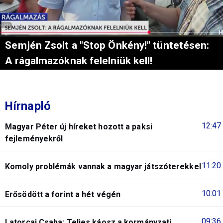
Semjén Zsolt a "Stop Önkény!" tüntetésen:
A rágalmazóknak felelniük kell!
Hírnapló
12:47
Magyar Péter új híreket hozott a paksi
fejleményekről
11:20
Komoly problémák vannak a magyar játszóterekkel
10:01
Erősödött a forint a hét végén
09:36
Latorcai Csaba: Teljes káosz a kormányzati