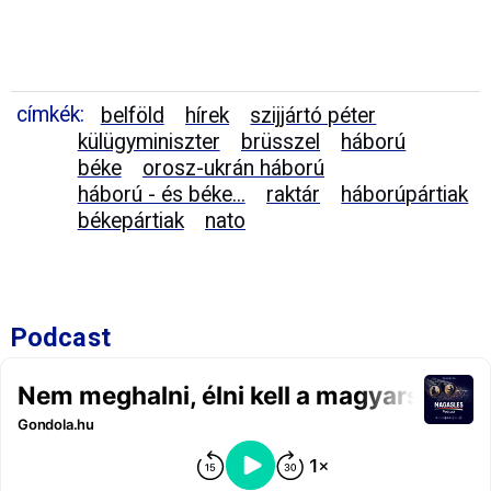
címkék:
belföld
hírek
szijjártó péter
külügyminiszter
brüsszel
háború
béke
orosz-ukrán háború
háború - és béke...
raktár
háborúpártiak
békepártiak
nato
Podcast