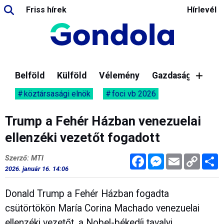
Friss hírek
Hírlevél
Belföld
Külföld
Vélemény
Gazdaság
köztársasági elnök
foci vb 2026
Trump a Fehér Házban venezuelai
ellenzéki vezetőt fogadott
Facebook
Messenger
Email
Copy
M
Szerző: MTI
Link
2026. január 16. 14:06
Donald Trump a Fehér Házban fogadta
csütörtökön María Corina Machado venezuelai
ellenzéki vezetőt, a Nobel-békedíj tavalyi