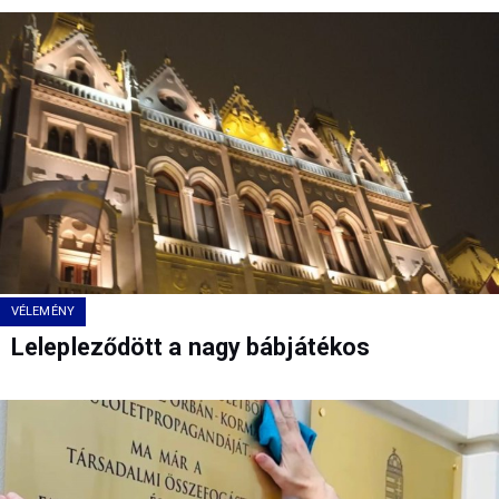
VÉLEMÉNY
Lelepleződött a nagy bábjátékos