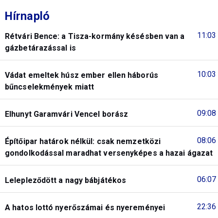
Hírnapló
11:03
Rétvári Bence: a Tisza-kormány késésben van a
gázbetárazással is
10:03
Vádat emeltek húsz ember ellen háborús
bűncselekmények miatt
09:08
Elhunyt Garamvári Vencel borász
08:06
Építőipar határok nélkül: csak nemzetközi
gondolkodással maradhat versenyképes a hazai ágazat
06:07
Lelepleződött a nagy bábjátékos
22:36
A hatos lottó nyerőszámai és nyereményei