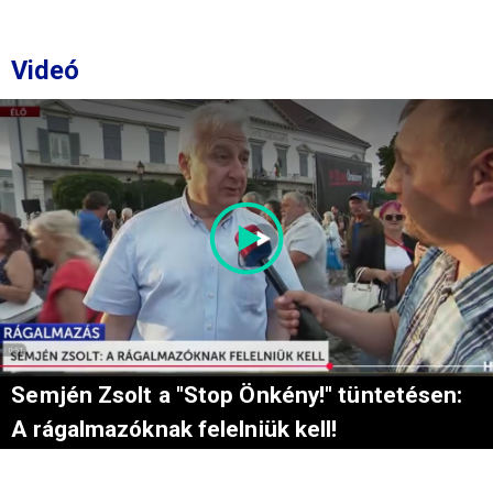
Videó
Semjén Zsolt a "Stop Önkény!" tüntetésen:
A rágalmazóknak felelniük kell!