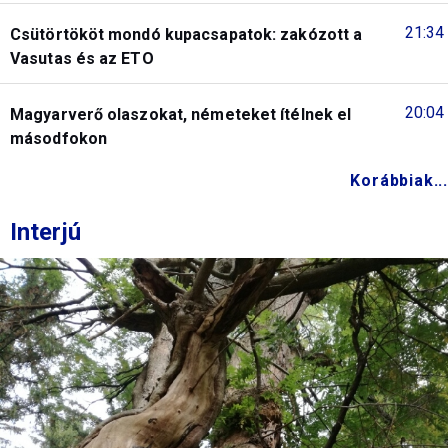
21:34
Csütörtököt mondó kupacsapatok: zakózott a
Vasutas és az ETO
20:04
Magyarverő olaszokat, németeket ítélnek el
másodfokon
Korábbiak...
Interjú