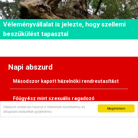
Véleményvállalat is jelezte, hogy szellemi
beszűkülést tapasztal
Napi abszurd
Másodszor kapott házelnöki rendreutasítást
Főügyész mint szexuális ragadozó
Oldalunk cookie-kat használ a hirdetések kezeléséhez és
Megértettem
látogatási statisztikák gyűjtéséhez.
Pimasz önkényúr