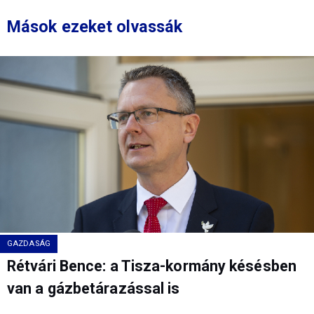
Mások ezeket olvassák
GAZDASÁG
Rétvári Bence: a Tisza-kormány késésben
van a gázbetárazással is