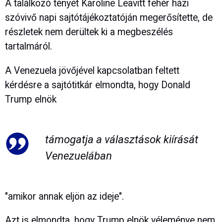
A találkozó tényét Karoline Leavitt fehér házi
szóvivő napi sajtótájékoztatóján megerősítette, de
részletek nem derültek ki a megbeszélés
tartalmáról.
A Venezuela jövőjével kapcsolatban feltett
kérdésre a sajtótitkár elmondta, hogy Donald
Trump elnök
támogatja a választások kiírását
Venezuelában
"amikor annak eljön az ideje".
Azt is elmondta, hogy Trump elnök véleménye nem