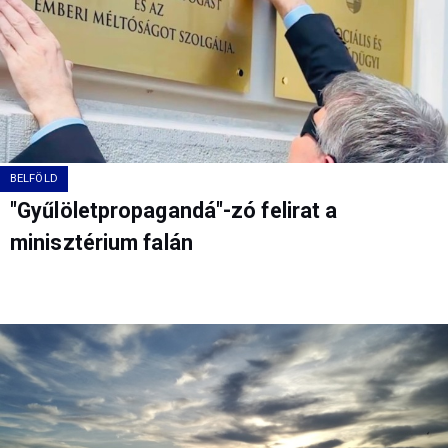
BELFÖLD
"Gyűlöletpropagandá"-zó felirat a
minisztérium falán