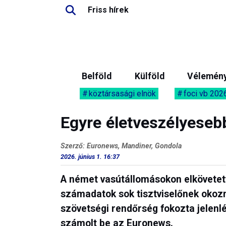
Friss hírek
Belföld
Külföld
Vélemén
köztársasági elnök
foci vb 202
Egyre életveszélyeseb
Szerző: Euronews, Mandiner, Gondola
2026. június 1. 16:37
A német vasútállomásokon elkövete
számadatok sok tisztviselőnek okozn
szövetségi rendőrség fokozta jelenl
számolt be az Euronews.