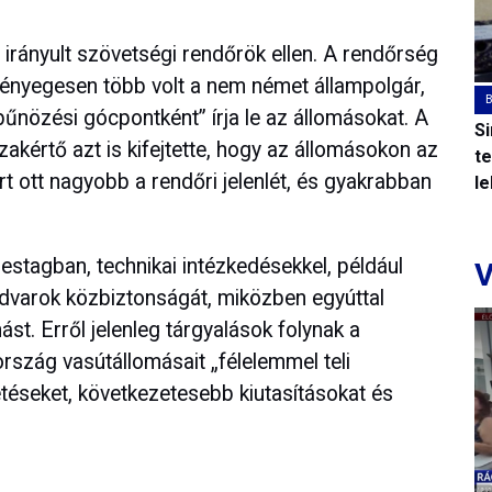
irányult szövetségi rendőrök ellen. A rendőrség
t lényegesen több volt a nem német állampolgár,
bűnözési gócpontként” írja le az állomásokat. A
S
akértő azt is kifejtette, hogy az állomásokon az
t
t ott nagyobb a rendőri jelenlét, és gyakrabban
l
stagban, technikai intézkedésekkel, például
V
audvarok közbiztonságát, miközben egyúttal
t. Erről jelenleg tárgyalások folynak a
rszág vasútállomásait „félelemmel teli
téseket, következetesebb kiutasításokat és