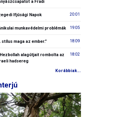
ányászcsapatot a Fradi
20:01
zegedi Ifjúsági Napok
19:05
ánikulai munkavédelmi problémák
18:09
 stílus maga az ember.”
18:02
Hezbollah alagútjait rombolta az
raeli hadsereg
Korábbiak...
nterjú