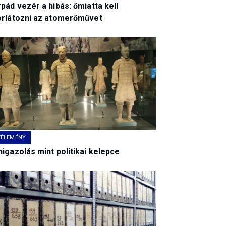
pád vezér a hibás: őmiatta kell
orlátozni az atomerőművet
VÉLEMÉNY
igazolás mint politikai kelepce