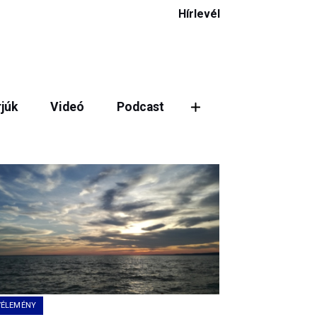
Hírlevél
rjúk
Videó
Podcast
ztás
VÉLEMÉNY