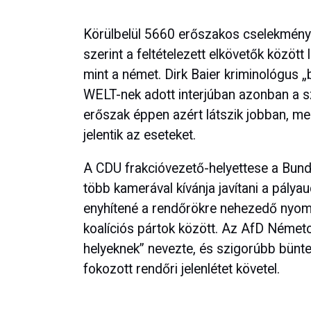
Körülbelül 5660 erőszakos cselekmény 
szerint a feltételezett elkövetők közöt
mint a német. Dirk Baier kriminológus „
WELT-nek adott interjúban azonban a sz
erőszak éppen azért látszik jobban, mer
jelentik az eseteket.
A CDU frakcióvezető-helyettese a Bunde
több kamerával kívánja javítani a pály
enyhítené a rendőrökre nehezedő nyomás
koalíciós pártok között. Az AfD Németo
helyeknek” nevezte, és szigorúbb bünte
fokozott rendőri jelenlétet követel.