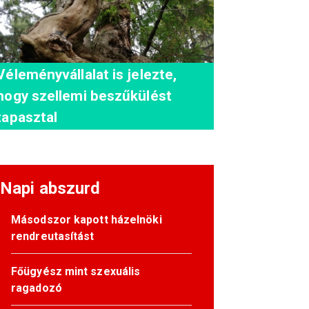
Véleményvállalat is jelezte,
hogy szellemi beszűkülést
tapasztal
Napi abszurd
Másodszor kapott házelnöki
rendreutasítást
Főügyész mint szexuális
ragadozó