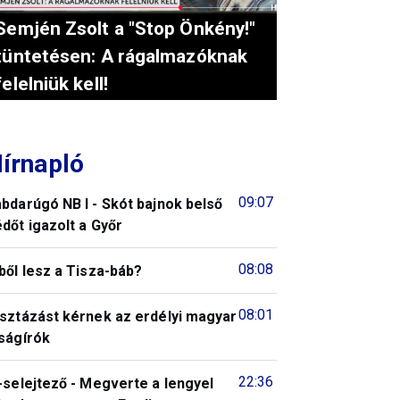
Semjén Zsolt a "Stop Önkény!"
tüntetésen: A rágalmazóknak
felelniük kell!
írnapló
09:07
bdarúgó NB I - Skót bajnok belső
dőt igazolt a Győr
08:08
ből lesz a Tisza-báb?
08:01
isztázást kérnek az erdélyi magyar
ságírók
22:36
-selejtező - Megverte a lengyel