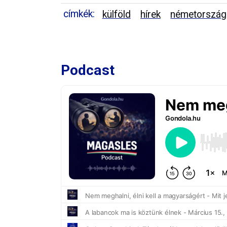
címkék:
külföld
hírek
németország
Podcast