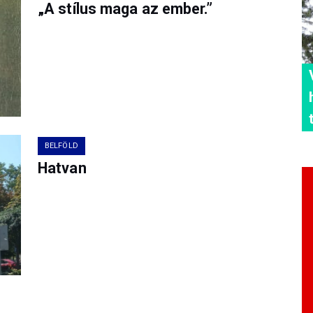
„A stílus maga az ember.”
BELFÖLD
Hatvan