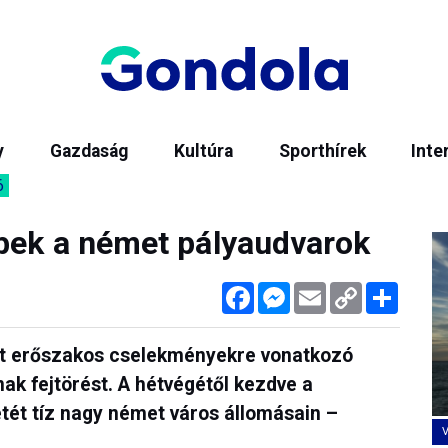
y
Gazdaság
Kultúra
Sporthírek
Inte
6
bek a német pályaudvarok
Facebook
Messenger
Email
Copy
Megos
Link
tt erőszakos cselekményekre vonatkozó
ak fejtörést. A hétvégétől kezdve a
étét tíz nagy német város állomásain –