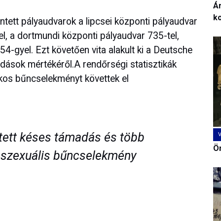
Ár
k
ntett pályaudvarok a lipcsei központi pályaudvar
, a dortmundi központi pályaudvar 735-tel,
54-gyel. Ezt követően vita alakult ki a Deutsche
dások mértékéről.A rendőrségi statisztikák
kos bűncselekményt követtek el
tett késes támadás és több
Ön
t szexuális bűncselekmény