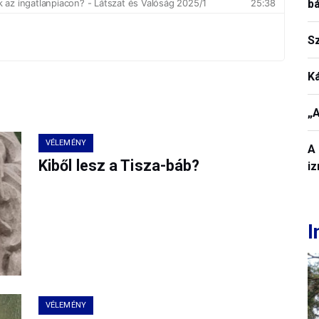
b
S
K
„A
VÉLEMÉNY
A 
Kiből lesz a Tisza-báb?
iz
I
VÉLEMÉNY