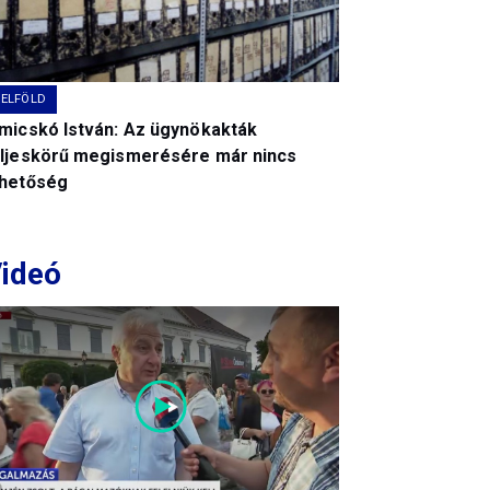
BELFÖLD
imicskó István: Az ügynökakták
eljeskörű megismerésére már nincs
ehetőség
ideó