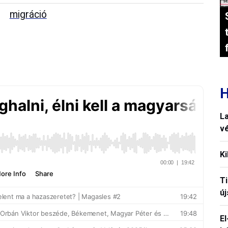
migráció
H
La
vé
Ki
T
új
El