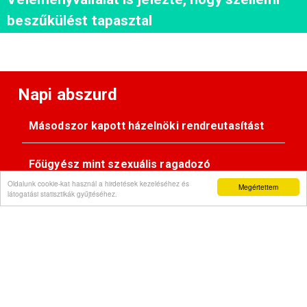
beszűkülést tapasztal
Napi abszurd
Másodszor kapott házelnöki rendreutasítást
Főügyész mint szexuális ragadozó
Oldalunk cookie-kat használ a hirdetések kezeléséhez és
Megértettem
látogatási statisztikák gyűjtéséhez.
Pimasz önkényúr
Kövessen minket: