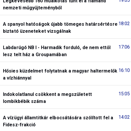
19:05
Legkevesebb 160 műalkotás tűnt el a flamand
nemzeti műgyűjteményből
18:02
A spanyol hatóságok újabb tömeges határsértésre
biztató üzeneteket vizsgálnak
17:06
Labdarúgó NB I - Harmadik forduló, de nem ettől
lesz telt ház a Groupamában
16:10
Hősies küzdelmet folytatnak a magyar haltermelők
a vízhiánnyal
15:05
Indokolatlanul csökkent a megszületett
lombikbébik száma
14:02
A vízügyi államtitkár elbocsátására szólított fel a
Fidesz-frakció