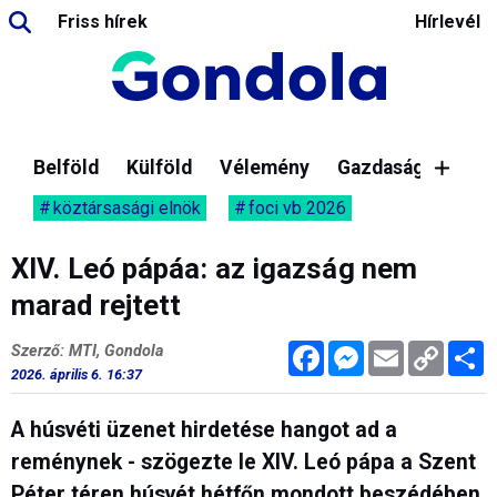
Friss hírek
Hírlevél
Belföld
Külföld
Vélemény
Gazdaság
köztársasági elnök
foci vb 2026
XIV. Leó pápáa: az igazság nem
marad rejtett
Facebook
Messenger
Email
Copy
M
Szerző: MTI, Gondola
Link
2026. április 6. 16:37
A húsvéti üzenet hirdetése hangot ad a
reménynek - szögezte le XIV. Leó pápa a Szent
Péter téren húsvét hétfőn mondott beszédében.