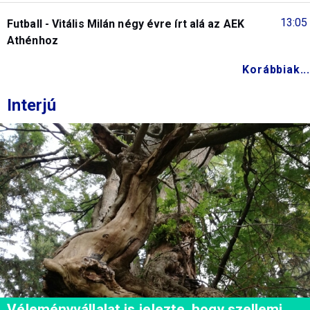
13:05
Futball - Vitális Milán négy évre írt alá az AEK
Athénhoz
Korábbiak...
Interjú
Véleményvállalat is jelezte, hogy szellemi