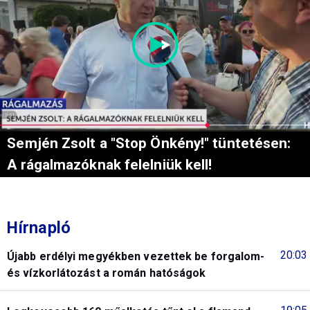
Semjén Zsolt a "Stop Önkény!" tüntetésen:
A rágalmazóknak felelniük kell!
Hírnapló
20:03
Újabb erdélyi megyékben vezettek be forgalom-
és vízkorlátozást a román hatóságok