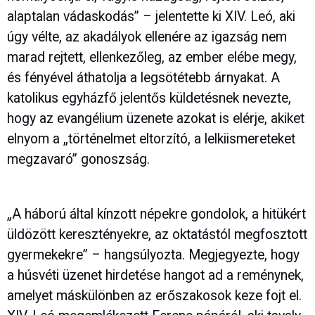
alaptalan vádaskodás” – jelentette ki XIV. Leó, aki
úgy vélte, az akadályok ellenére az igazság nem
marad rejtett, ellenkezőleg, az ember elébe megy,
és fényével áthatolja a legsötétebb árnyakat. A
katolikus egyházfő jelentős küldetésnek nevezte,
hogy az evangélium üzenete azokat is elérje, akiket
elnyom a „történelmet eltorzító, a lelkiismereteket
megzavaró” gonoszság.
„A háború által kínzott népekre gondolok, a hitükért
üldözött keresztényekre, az oktatástól megfosztott
gyermekekre” – hangsúlyozta. Megjegyezte, hogy
a húsvéti üzenet hirdetése hangot ad a reménynek,
amelyet máskülönben az erőszakosok keze fojt el.