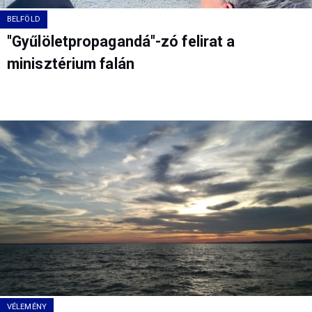
BELFÖLD
"Gyűlöletpropagandá"-zó felirat a
minisztérium falán
VÉLEMÉNY