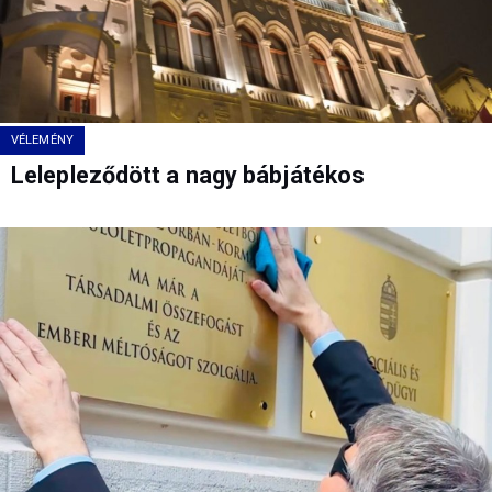
VÉLEMÉNY
Lelepleződött a nagy bábjátékos