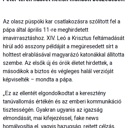
Az olasz püspöki kar csatlakozásra szólított fel a
pápa által április 11-re meghirdetett
imavirrasztáshoz. XIV. Leó a Krisztus feltámadását
hírül adó asszony példáját a megüresedett sírt a
holttest elrablásával magyarázó katonákkal állította
szembe. Az elsők új és örök életet hirdettek, a
másodikok a biztos és végleges halál verzióját
képviselték – mondta a pápa.
„Ez az ellentét elgondolkodtat a keresztény
tanúvallomás értékén és az emberi kommunikáció
tisztességén. Gyakran ugyanis az igazság
elmondását, mai kifejezéssel, fake news
homályosítja el, vagyis hazugság, rejtett célzás,