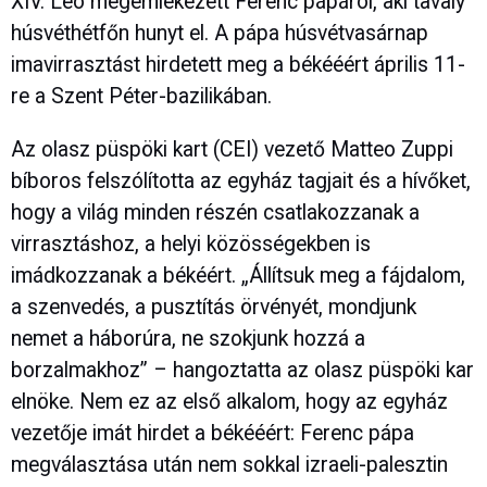
XIV. Leó megemlékezett Ferenc pápáról, aki tavaly
húsvéthétfőn hunyt el. A pápa húsvétvasárnap
imavirrasztást hirdetett meg a békééért április 11-
re a Szent Péter-bazilikában.
Az olasz püspöki kart (CEI) vezető Matteo Zuppi
bíboros felszólította az egyház tagjait és a hívőket,
hogy a világ minden részén csatlakozzanak a
virrasztáshoz, a helyi közösségekben is
imádkozzanak a békéért. „Állítsuk meg a fájdalom,
a szenvedés, a pusztítás örvényét, mondjunk
nemet a háborúra, ne szokjunk hozzá a
borzalmakhoz” – hangoztatta az olasz püspöki kar
elnöke. Nem ez az első alkalom, hogy az egyház
vezetője imát hirdet a békééért: Ferenc pápa
megválasztása után nem sokkal izraeli-palesztin