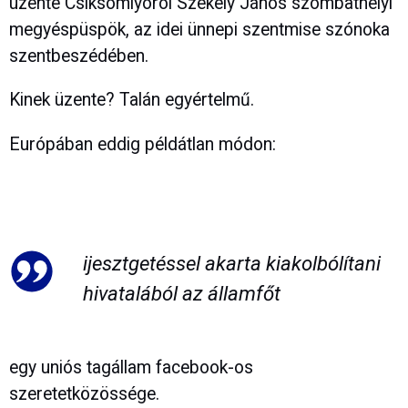
üzente Csíksomlyóról Székely János szombathelyi
megyéspüspök, az idei ünnepi szentmise szónoka
szentbeszédében.
Kinek üzente? Talán egyértelmű.
Európában eddig példátlan módon:
ijesztgetéssel akarta kiakolbólítani
hivatalából az államfőt
egy uniós tagállam facebook-os
szeretetközössége.