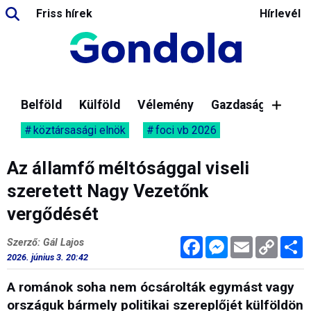
Friss hírek
Hírlevél
Belföld
Külföld
Vélemény
Gazdaság
köztársasági elnök
foci vb 2026
Az államfő méltósággal viseli
szeretett Nagy Vezetőnk
vergődését
Facebook
Messenger
Email
Copy
M
Szerző: Gál Lajos
Link
2026. június 3. 20:42
A románok soha nem ócsárolták egymást vagy
országuk bármely politikai szereplőjét külföldön