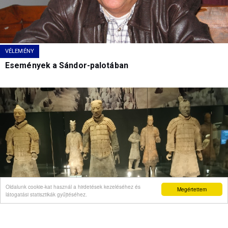
VÉLEMÉNY
Események a Sándor-palotában
Oldalunk cookie-kat használ a hirdetések kezeléséhez és
Megértettem
látogatási statisztikák gyűjtéséhez.
VÉLEMÉNY