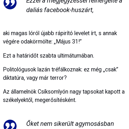
Ezzel a megjegyzéssel felhergelte a
daliás facebook-huszárt,
aki magas lóról újabb rápirító levelet írt, s annak
végére odakörmölte: „Május 31!”
Ezt a határidőt szabta ultimátumában.
Politológusok lazán tréfálkoznak: ez még „csak”
diktatúra, vagy már terror?
Az államelnök Csíksomlyón nagy tapsokat kapott a
székelyektől, megerősítésként.
Őket nem sikerült agymosásban