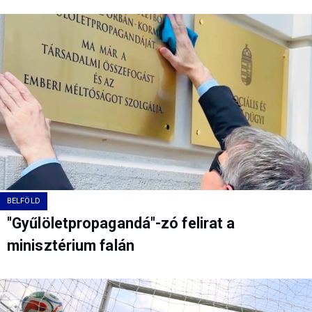
BELFÖLD
"Gyűlöletpropagandá"-zó felirat a
minisztérium falán