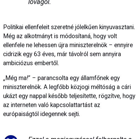
lovagol.
Politikai ellenfeleit szeretné jólelkűen kinyuvasztani.
Még az alkotmányt is módosítaná, hogy volt
ellenfele ne lehessen újra miniszterelnök – ennyire
cidrizik egy 63 éves, már távolról sem annyira
ambiciózus embertől.
„Még ma!” – parancsolta egy államfőnek egy
miniszterelnök. A legfőbb közjogi méltóság a cári
ukázt egy nappal később teljesítette, rögzítve, hogy
az interneten való kapcsolattartást az
európaiságtól idegennek sejti.