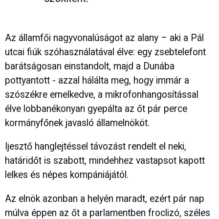
Az államfői nagyvonalúságot az alany – aki a Pál
utcai fiúk szóhasználatával élve: egy zsebtelefont
barátságosan einstandolt, majd a Dunába
pottyantott - azzal hálálta meg, hogy immár a
szószékre emelkedve, a mikrofonhangosítással
élve lobbanékonyan gyepálta az őt pár perce
kormányfőnek javasló államelnököt.
Ijesztő hanglejtéssel távozást rendelt el neki,
határidőt is szabott, mindehhez vastapsot kapott
lelkes és népes kompániájától.
Az elnök azonban a helyén maradt, ezért pár nap
múlva éppen az őt a parlamentben froclizó, széles