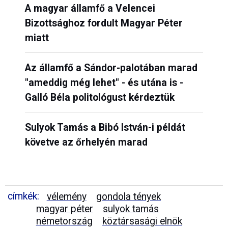
A magyar államfő a Velencei
Bizottsághoz fordult Magyar Péter
miatt
Az államfő a Sándor-palotában marad
"ameddig még lehet" - és utána is -
Galló Béla politológust kérdeztük
Sulyok Tamás a Bibó István-i példát
követve az őrhelyén marad
címkék:
vélemény
gondola tények
magyar péter
sulyok tamás
németország
köztársasági elnök