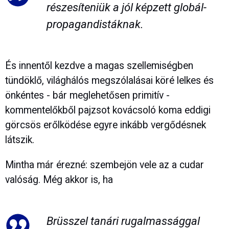
részesíteniük a jól képzett globál-
propagandistáknak.
És innentől kezdve a magas szellemiségben
tündöklő, világhálós megszólalásai köré lelkes és
önkéntes - bár meglehetősen primitív -
kommentelőkből pajzsot kovácsoló koma eddigi
görcsös erőlködése egyre inkább vergődésnek
látszik.
Mintha már érezné: szembejön vele az a cudar
valóság. Még akkor is, ha
Brüsszel tanári rugalmassággal