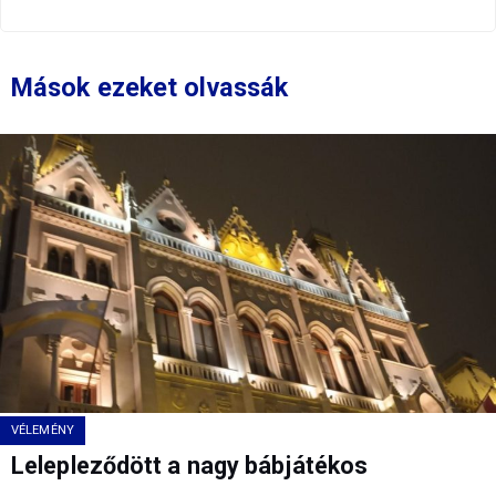
Mások ezeket olvassák
VÉLEMÉNY
Lelepleződött a nagy bábjátékos