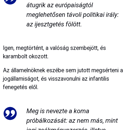
átugrik az európaiságtól
meglehetősen távoli politikai irály:
az ijesztgetés fölött.
Igen, megtörtént, a valóság szembejött, és
karambolt okozott.
Az államelnöknek eszébe sem jutott megsérteni a
jogállamiságot, és visszavonulni az infantilis
fenegetés elől.
Meg is nevezte a koma
próbálkozását: az nem más, mint
jogi zsákmányszerzés, illetve