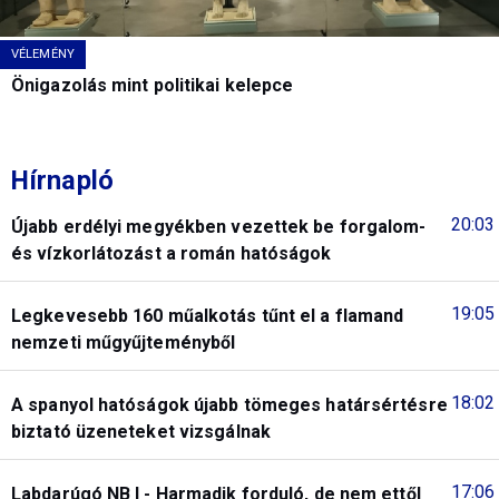
VÉLEMÉNY
Önigazolás mint politikai kelepce
Hírnapló
20:03
Újabb erdélyi megyékben vezettek be forgalom-
és vízkorlátozást a román hatóságok
19:05
Legkevesebb 160 műalkotás tűnt el a flamand
nemzeti műgyűjteményből
18:02
A spanyol hatóságok újabb tömeges határsértésre
biztató üzeneteket vizsgálnak
17:06
Labdarúgó NB I - Harmadik forduló, de nem ettől