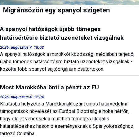
Migránsözön egy spanyol szigeten
A spanyol hatóságok újabb tömeges
határsértésre biztató üzeneteket vizsgálnak
2026. augusztus 7. 18:02
A spanyol hatóságok a marokkói közösségi médiában terjedő,
újabb tömeges határsértésre bíztató üzeneteket vizsgálnak -
közölte több spanyol sajtóorgánum csütörtökön.
Most Marokkóba önti a pénzt az EU
2026. augusztus 4. 12:04
Kilátásba helyzete a Marokkónak szánt uniós határvédelmi
támogatások növelését az Európai Bizottság elnöke hétfőn,
hogy elejét vehessék a múlt heti tömeges illegális
határátlépéshez hasonló eseményeknek a Spanyolországhoz
tartozó Ceutába.