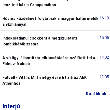
lesz telt ház a Groupamában
16:10
Hősies küzdelmet folytatnak a magyar haltermelők
a vízhiánnyal
15:05
Indokolatlanul csökkent a megszületett
lombikbébik száma
14:02
A vízügyi államtitkár elbocsátására szólított fel a
Fidesz-frakció
13:05
Futball - Vitális Milán négy évre írt alá az AEK
Athénhoz
Korábbiak...
Interjú