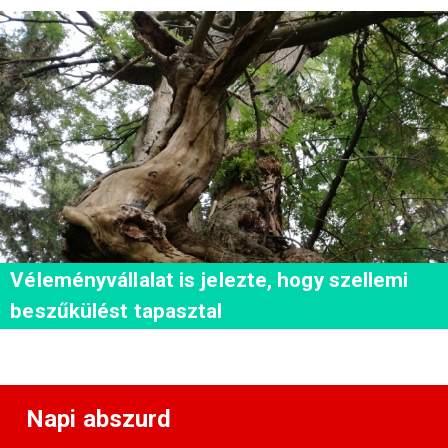
Véleményvállalat is jelezte, hogy szellemi
beszűkülést tapasztal
Napi abszurd