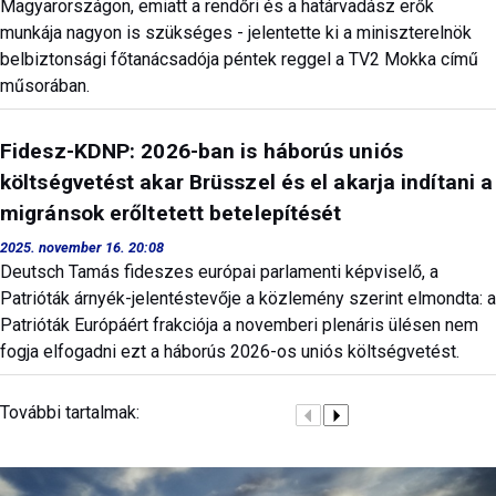
Magyarországon, emiatt a rendőri és a határvadász erők
munkája nagyon is szükséges - jelentette ki a miniszterelnök
belbiztonsági főtanácsadója péntek reggel a TV2 Mokka című
műsorában.
Fidesz-KDNP: 2026-ban is háborús uniós
költségvetést akar Brüsszel és el akarja indítani a
migránsok erőltetett betelepítését
2025. november 16. 20:08
Deutsch Tamás fideszes európai parlamenti képviselő, a
Patrióták árnyék-jelentéstevője a közlemény szerint elmondta: a
Patrióták Európáért frakciója a novemberi plenáris ülésen nem
fogja elfogadni ezt a háborús 2026-os uniós költségvetést.
További tartalmak: