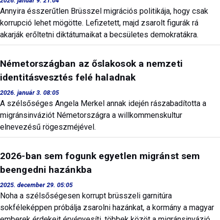
2026. január 9. 21:04
Annyira ésszerűtlen Brüsszel migrációs politikája, hogy csak
korrupció lehet mögötte. Lefizetett, majd zsarolt figurák rá
akarják erőltetni diktátumaikat a becsületes demokratákra.
Németországban az őslakosok a nemzeti
identitásvesztés felé haladnak
2026. január 3. 08:05
A szélsőséges Angela Merkel annak idején rászabadította a
migránsinváziót Németországra a willkommenskultur
elnevezésű rögeszméjével.
2026-ban sem fogunk egyetlen migránst sem
beengedni hazánkba
2025. december 29. 05:05
Noha a szélsőségesen korrupt brüsszeli garnitúra
sokféleképpen próbálja zsarolni hazánkat, a kormány a magyar
emberek érdekeit érvényesíti, többek közöt a migránsinvázió