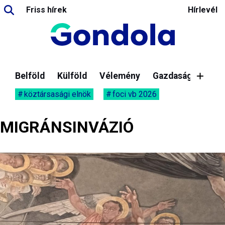
Friss hírek
Hírlevél
Belföld
Külföld
Vélemény
Gazdaság
köztársasági elnök
foci vb 2026
MIGRÁNSINVÁZIÓ