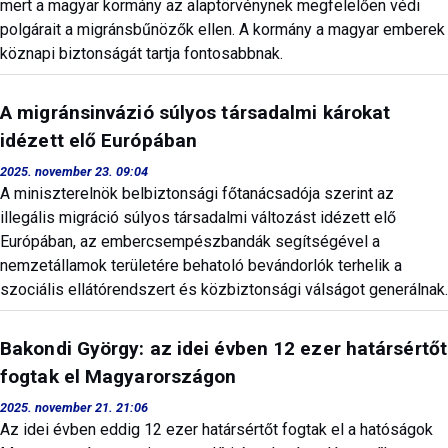
mert a magyar kormány az alaptörvénynek megfelelően védi
polgárait a migránsbűnözők ellen. A kormány a magyar emberek
köznapi biztonságát tartja fontosabbnak.
A migránsinvázió súlyos társadalmi károkat
idézett elő Európában
2025. november 23. 09:04
A miniszterelnök belbiztonsági főtanácsadója szerint az
illegális migráció súlyos társadalmi változást idézett elő
Európában, az embercsempészbandák segítségével a
nemzetállamok területére behatoló bevándorlók terhelik a
szociális ellátórendszert és közbiztonsági válságot generálnak.
Bakondi György: az idei évben 12 ezer határsértőt
fogtak el Magyarországon
2025. november 21. 21:06
Az idei évben eddig 12 ezer határsértőt fogtak el a hatóságok