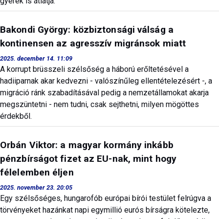
gyerek is átlátja.
Bakondi György: közbiztonsági válság a
kontinensen az agresszív migránsok miatt
2025. december 14. 11:09
A korrupt brüsszeli szélsőség a háború erőltetésével a
hadiiparnak akar kedvezni - valószínűleg ellentételezésért -, a
migráció ránk szabadításával pedig a nemzetállamokat akarja
megszüntetni - nem tudni, csak sejthetni, milyen mögöttes
érdekből.
Orbán Viktor: a magyar kormány inkább
pénzbírságot fizet az EU-nak, mint hogy
félelemben éljen
2025. november 23. 20:05
Egy szélsőséges, hungarofób európai bírói testület felrúgva a
törvényeket hazánkat napi egymillió eurós bírságra kötelezte,