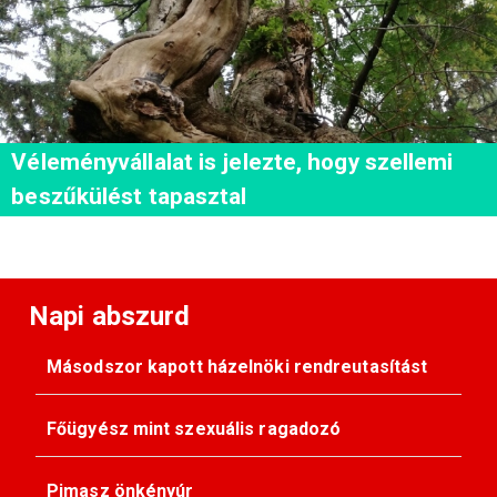
Véleményvállalat is jelezte, hogy szellemi
beszűkülést tapasztal
Napi abszurd
Másodszor kapott házelnöki rendreutasítást
Főügyész mint szexuális ragadozó
Pimasz önkényúr