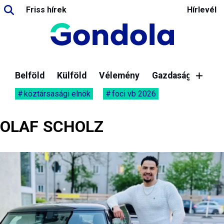
Friss hírek
Hírlevél
Belföld
Külföld
Vélemény
Gazdaság
köztársasági elnök
foci vb 2026
OLAF SCHOLZ