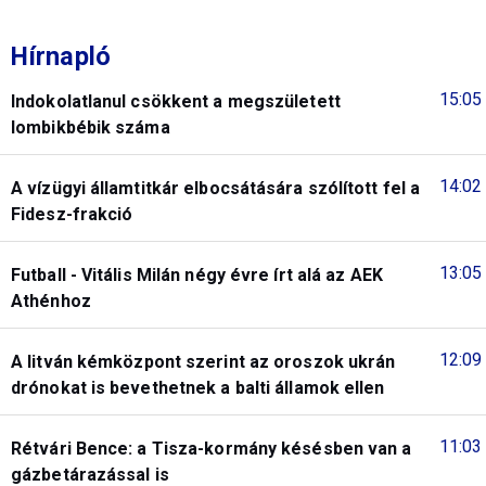
Hírnapló
15:05
Indokolatlanul csökkent a megszületett
lombikbébik száma
14:02
A vízügyi államtitkár elbocsátására szólított fel a
Fidesz-frakció
13:05
Futball - Vitális Milán négy évre írt alá az AEK
Athénhoz
12:09
A litván kémközpont szerint az oroszok ukrán
drónokat is bevethetnek a balti államok ellen
11:03
Rétvári Bence: a Tisza-kormány késésben van a
gázbetárazással is