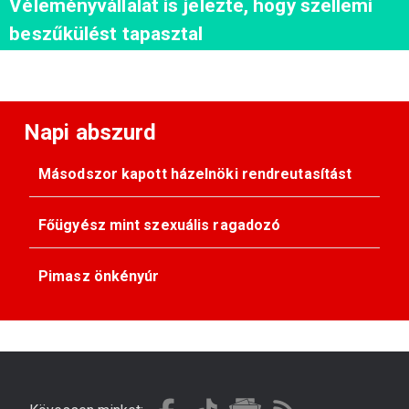
Véleményvállalat is jelezte, hogy szellemi
beszűkülést tapasztal
Napi abszurd
Másodszor kapott házelnöki rendreutasítást
Főügyész mint szexuális ragadozó
Pimasz önkényúr