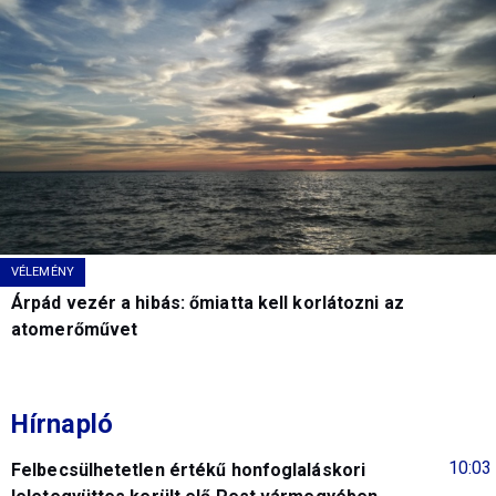
VÉLEMÉNY
Árpád vezér a hibás: őmiatta kell korlátozni az
atomerőművet
Hírnapló
10:03
Felbecsülhetetlen értékű honfoglaláskori