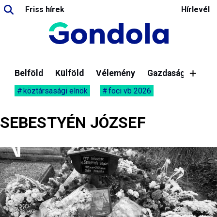
Friss hírek
Hírlevél
Belföld
Külföld
Vélemény
Gazdaság
köztársasági elnök
foci vb 2026
SEBESTYÉN JÓZSEF