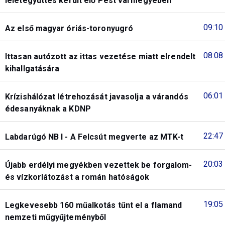
leletegyüttes került elő Pest vármegyében
09:10
Az első magyar óriás-toronyugró
08:08
Ittasan autózott az ittas vezetése miatt elrendelt
kihallgatására
06:01
Krízishálózat létrehozását javasolja a várandós
édesanyáknak a KDNP
22:47
Labdarúgó NB I - A Felcsút megverte az MTK-t
20:03
Újabb erdélyi megyékben vezettek be forgalom-
és vízkorlátozást a román hatóságok
19:05
Legkevesebb 160 műalkotás tűnt el a flamand
nemzeti műgyűjteményből