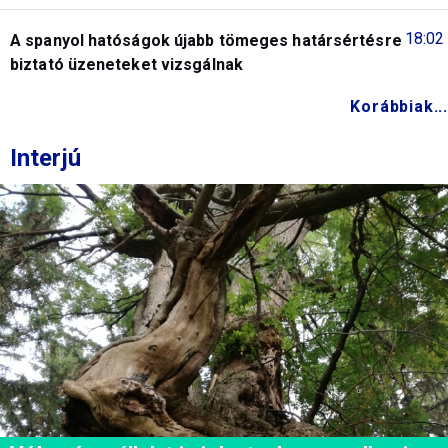
18:02
A spanyol hatóságok újabb tömeges határsértésre
biztató üzeneteket vizsgálnak
Korábbiak...
Interjú