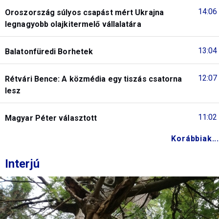
14:06
Oroszország súlyos csapást mért Ukrajna
legnagyobb olajkitermelő vállalatára
13:04
Balatonfüredi Borhetek
12:07
Rétvári Bence: A közmédia egy tiszás csatorna
lesz
11:02
Magyar Péter választott
Korábbiak...
Interjú