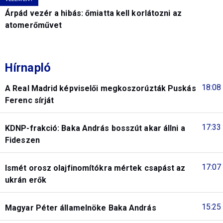
Árpád vezér a hibás: őmiatta kell korlátozni az
atomerőművet
Hírnapló
18:08
A Real Madrid képviselői megkoszorúzták Puskás
Ferenc sírját
17:33
KDNP-frakció: Baka András bosszút akar állni a
Fideszen
17:07
Ismét orosz olajfinomítókra mértek csapást az
ukrán erők
15:25
Magyar Péter államelnöke Baka András