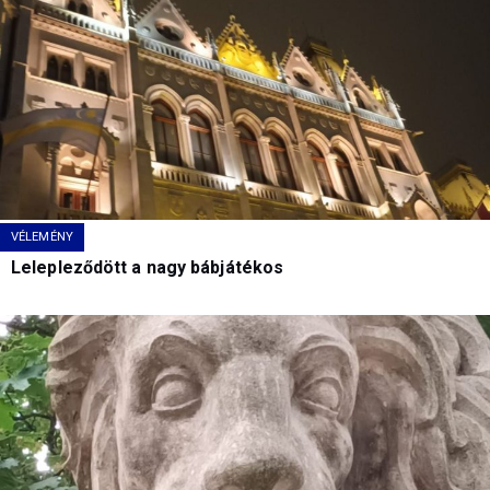
VÉLEMÉNY
Lelepleződött a nagy bábjátékos