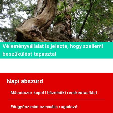
Véleményvállalat is jelezte, hogy szellemi
beszűkülést tapasztal
Napi abszurd
Másodszor kapott házelnöki rendreutasítást
Főügyész mint szexuális ragadozó