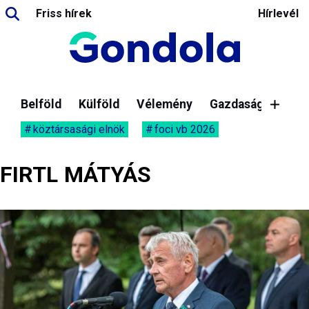
Friss hírek
Hírlevél
Belföld
Külföld
Vélemény
Gazdaság
köztársasági elnök
foci vb 2026
FIRTL MÁTYÁS