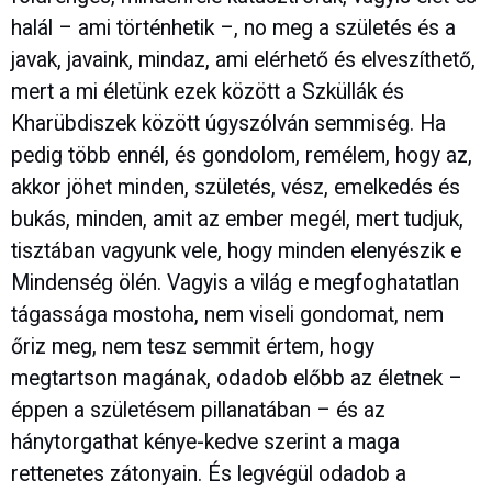
halál – ami történhetik –, no meg a születés és a
javak, javaink, mindaz, ami elérhető és elveszíthető,
mert a mi életünk ezek között a Szküllák és
Kharübdiszek között úgyszólván semmiség. Ha
pedig több ennél, és gondolom, remélem, hogy az,
akkor jöhet minden, születés, vész, emelkedés és
bukás, minden, amit az ember megél, mert tudjuk,
tisztában vagyunk vele, hogy minden elenyészik e
Mindenség ölén. Vagyis a világ e megfoghatatlan
tágassága mostoha, nem viseli gondomat, nem
őriz meg, nem tesz semmit értem, hogy
megtartson magának, odadob előbb az életnek –
éppen a születésem pillanatában – és az
hánytorgathat kénye-kedve szerint a maga
rettenetes zátonyain. És legvégül odadob a