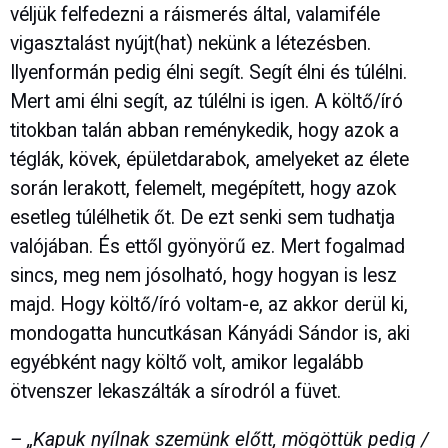
véljük felfedezni a ráismerés által, valamiféle
vigasztalást nyújt(hat) nekünk a létezésben.
Ilyenformán pedig élni segít. Segít élni és túlélni.
Mert ami élni segít, az túlélni is igen. A költő/író
titokban talán abban reménykedik, hogy azok a
téglák, kövek, épületdarabok, amelyeket az élete
során lerakott, felemelt, megépített, hogy azok
esetleg túlélhetik őt. De ezt senki sem tudhatja
valójában. És ettől gyönyörű ez. Mert fogalmad
sincs, meg nem jósolható, hogy hogyan is lesz
majd. Hogy költő/író voltam-e, az akkor derül ki,
mondogatta huncutkásan Kányádi Sándor is, aki
egyébként nagy költő volt, amikor legalább
ötvenszer lekaszálták a sírodról a füvet.
– „Kapuk nyílnak szemünk előtt, mögöttük pedig /