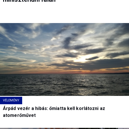
VÉLEMÉNY
Árpád vezér a hibás: őmiatta kell korlátozni az
atomerőművet