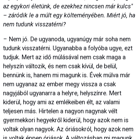
az egykori életünk, de ezekhez nincsen már kulcs"
– záródik le a múlt egy költeményében. Miért jó, ha
nem tudunk visszatérni?
– Nem jó. De ugyanoda, ugyanúgy már soha nem
tudunk visszatérni. Ugyanabba a folyóba ugye, ezt
tudjuk. Mert az idő múlásával nem csak maga a
helyszín változik, és nem csak kívül, de belül,
bennünk is, hanem mi magunk is. Évek múlva már
nem ugyanaz az ember megy vissza a csak
nagyjából ugyanarra a helyre, helyszínre. Mert
kiderül, hogy ami az emlékeiben élt, az valami
teljesen más. Hirtelen a nagyon nagynak vélt
gyermekkori hegyekről kiderül, hogy azok nem is
voltak olyan nagyok. Az óriásokról, hogy azok nem
is voltak éppen óriások. A változásban mi magunk