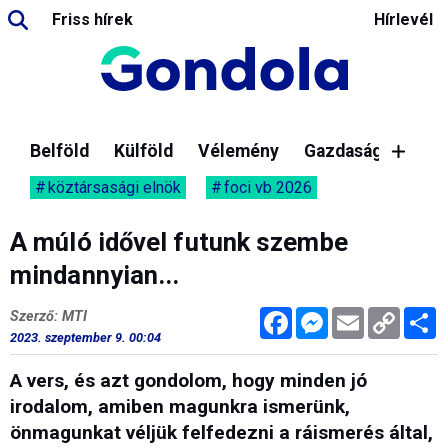
Friss hírek
Hírlevél
Belföld
Külföld
Vélemény
Gazdaság
köztársasági elnök
foci vb 2026
A múló idővel futunk szembe
mindannyian...
Facebook
Messenger
Email
Copy
M
Szerző: MTI
Link
2023. szeptember 9. 00:04
A vers, és azt gondolom, hogy minden jó
irodalom, amiben magunkra ismerünk,
önmagunkat véljük felfedezni a ráismerés által,