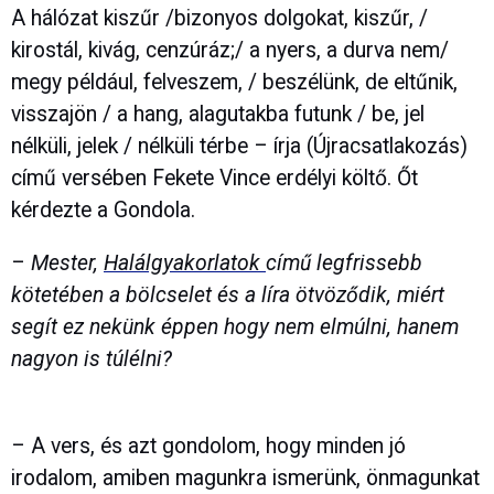
A hálózat kiszűr /bizonyos dolgokat, kiszűr, /
kirostál, kivág, cenzúráz;/ a nyers, a durva nem/
megy például, felveszem, / beszélünk, de eltűnik,
visszajön / a hang, alagutakba futunk / be, jel
nélküli, jelek / nélküli térbe – írja (Újracsatlakozás)
című versében Fekete Vince erdélyi költő. Őt
kérdezte a Gondola.
–
Mester,
Halálgyakorlatok
című legfrissebb
kötetében a bölcselet és a líra ötvöződik, miért
segít ez nekünk éppen hogy nem elmúlni, hanem
nagyon is túlélni?
– A vers, és azt gondolom, hogy minden jó
irodalom, amiben magunkra ismerünk, önmagunkat