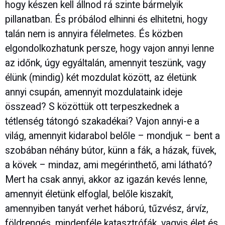
hogy készen kell állnod rá szinte bármelyik
pillanatban. És próbálod elhinni és elhitetni, hogy
talán nem is annyira félelmetes. És közben
elgondolkozhatunk persze, hogy vajon annyi lenne
az időnk, úgy egyáltalán, amennyit teszünk, vagy
élünk (mindig) két mozdulat között, az életünk
annyi csupán, amennyit mozdulataink ideje
összead? S közöttük ott terpeszkednek a
tétlenség tátongó szakadékai? Vajon annyi-e a
világ, amennyit kidarabol belőle – mondjuk – bent a
szobában néhány bútor, künn a fák, a házak, füvek,
a kövek – mindaz, ami megérinthető, ami látható?
Mert ha csak annyi, akkor az igazán kevés lenne,
amennyit életünk elfoglal, belőle kiszakít,
amennyiben tanyát verhet háború, tűzvész, árvíz,
földrengés, mindenféle katasztrófák, vagyis élet és