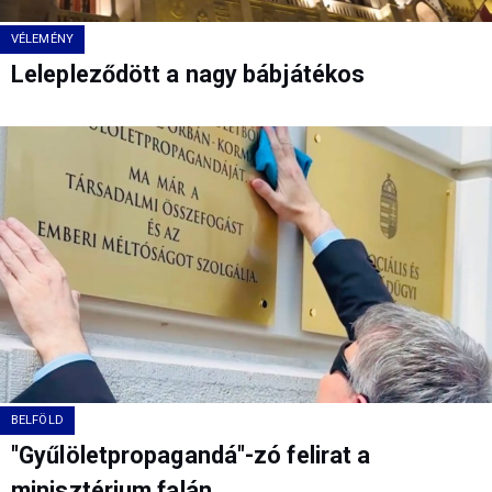
VÉLEMÉNY
Lelepleződött a nagy bábjátékos
BELFÖLD
"Gyűlöletpropagandá"-zó felirat a
minisztérium falán