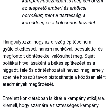
kampányidőszakban is meg kell őrizni
az alapvető emberi és erkölcsi
normákat, mint a tisztesség, a
korrektség és a kölcsönös tisztelet.
Hangsúlyozza, hogy az ország építése nem
gyűlöletkeltéssel, hanem munkával, becsülettel és
megfontolt döntésekkel valósulhat meg. Saját
politikai hitvallásaként a békés építkezést és a
higgadt, felelős döntéshozatalt nevezi meg, amely
szerinte hosszú távon biztosíthatja a közösen elért
eredmények megőrzését.
Emellett konkrétabban is kitér a kampány etikájára.
Kiemeli, hogy számára a tisztességes kampány