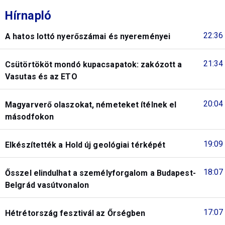
Hírnapló
22:36
A hatos lottó nyerőszámai és nyereményei
21:34
Csütörtököt mondó kupacsapatok: zakózott a
Vasutas és az ETO
20:04
Magyarverő olaszokat, németeket ítélnek el
másodfokon
19:09
Elkészítették a Hold új geológiai térképét
18:07
Ősszel elindulhat a személyforgalom a Budapest-
Belgrád vasútvonalon
17:07
Hétrétország fesztivál az Őrségben