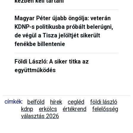
kézben kell tartani
Magyar Péter újabb öngólja: veterán
KDNP-s politikusba próbált belerúgni,
de végül a Tisza jelöltjét sikerült
fenékbe billentenie
Földi László: A siker titka az
együttműködés
címkék:
belföld
hírek
cegléd
földi lászló
kdnp
erkölcs
értékrend
felelősség
választás 2026