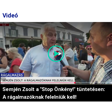
Videó
Semjén Zsolt a "Stop Önkény!" tüntetésen:
A rágalmazóknak felelniük kell!