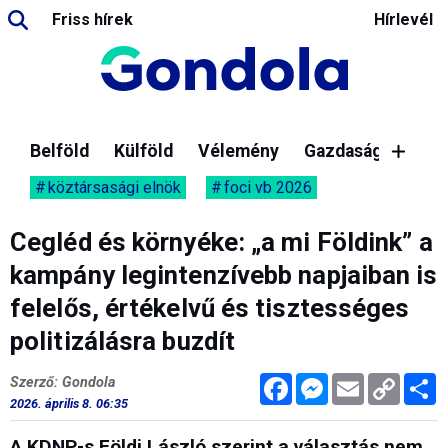
Friss hírek
Hírlevél
Belföld
Külföld
Vélemény
Gazdaság
köztársasági elnök
foci vb 2026
Cegléd és környéke: „a mi Földink” a
kampány legintenzívebb napjaiban is
felelős, értékelvű és tisztességes
politizálásra buzdít
Facebook
Messenger
Email
Copy
M
Szerző: Gondola
Link
2026. április 8. 06:35
A KDNP-s Földi László szerint a választás nem