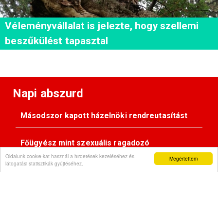
Véleményvállalat is jelezte, hogy szellemi
beszűkülést tapasztal
Napi abszurd
Másodszor kapott házelnöki rendreutasítást
Főügyész mint szexuális ragadozó
Oldalunk cookie-kat használ a hirdetések kezeléséhez és
Megértettem
látogatási statisztikák gyűjtéséhez.
Pimasz önkényúr