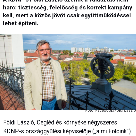
harc: tisztesség, felelősség és korrekt kampány
kell, mert a közös jövőt csak együttműködéssel
lehet építeni.
Fotó: Facebook/Földi László
Földi László, Cegléd és környéke négyszeres
KDNP-s országgyűlési képviselője (
„
a mi Földink
”
)