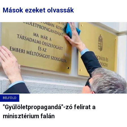
Mások ezeket olvassák
BELFÖLD
"Gyűlöletpropagandá"-zó felirat a
minisztérium falán