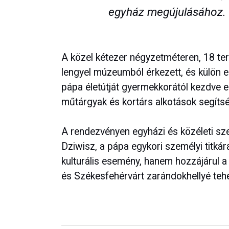
egyház megújulásához.
A közel kétezer négyzetméteren, 18 te
lengyel múzeumból érkezett, és külön e
pápa életútját gyermekkorától kezdve 
műtárgyak és kortárs alkotások segítsé
A rendezvényen egyházi és közéleti sze
Dziwisz, a pápa egykori személyi titkár
kulturális esemény, hanem hozzájárul a
és Székesfehérvárt zarándokhellyé tehe