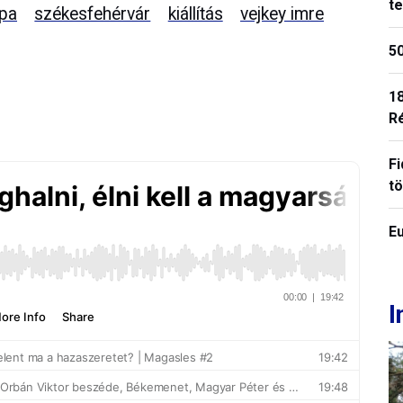
t
ápa
székesfehérvár
kiállítás
vejkey imre
50
18
R
Fi
t
E
I