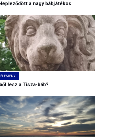
elepleződött a nagy bábjátékos
VÉLEMÉNY
ből lesz a Tisza-báb?