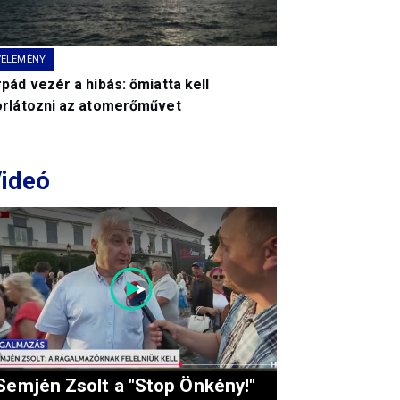
VÉLEMÉNY
pád vezér a hibás: őmiatta kell
orlátozni az atomerőművet
ideó
Semjén Zsolt a "Stop Önkény!"