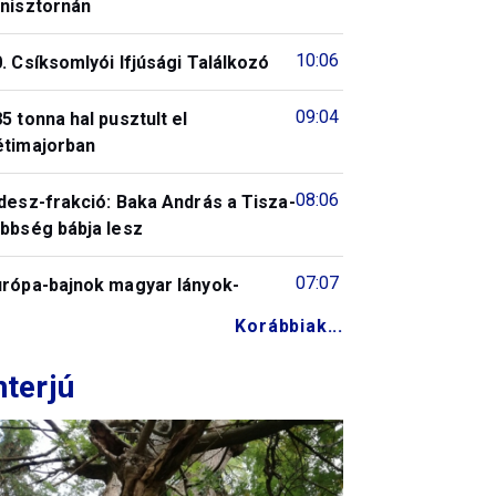
enisztornán
10:06
. Csíksomlyói Ifjúsági Találkozó
09:04
5 tonna hal pusztult el
étimajorban
08:06
desz-frakció: Baka András a Tisza-
öbbség bábja lesz
07:07
urópa-bajnok magyar lányok-
Korábbiak...
nterjú