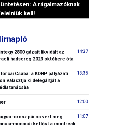
tüntetésen: A rágalmazóknak
felelniük kell!
írnapló
14:37
ntegy 2800 gázait likvidált az
raeli hadsereg 2023 októbere óta
13:35
torcai Csaba: a KDNP pályázati
on választja ki delegáltját a
édiatanácsba
12:00
ger
11:07
agyar-orosz páros vert meg
ancia-monacói kettőst a montreali