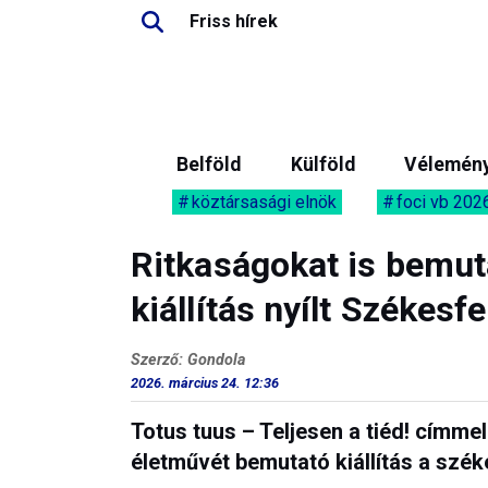
Friss hírek
Belföld
Külföld
Vélemén
köztársasági elnök
foci vb 202
Ritkaságokat is bemuta
kiállítás nyílt Székesf
Szerző: Gondola
2026. március 24. 12:36
Totus tuus – Teljesen a tiéd! címmel
életművét bemutató kiállítás a szé