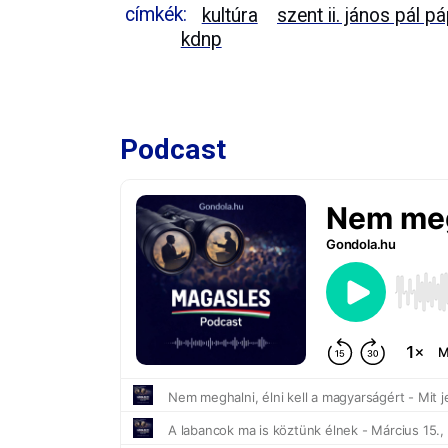
címkék:
kultúra
szent ii. jános pál p
kdnp
Podcast