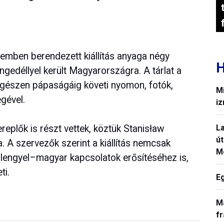
remben berendezett kiállítás anyaga négy
H
ngedéllyel került Magyarországra. A tárlat a
egészen pápaságáig követi nyomon, fotók,
Mi
gével.
iz
replők is részt vettek, köztük Stanisław
La
út
a. A szervezők szerint a kiállítás nemcsak
M
 lengyel–magyar kapcsolatok erősítéséhez is,
ti.
E
M
fr