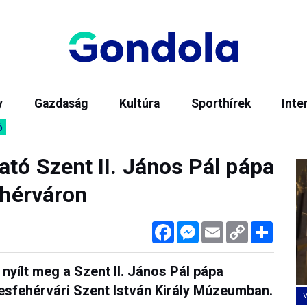
y
Gazdaság
Kultúra
Sporthírek
Inte
6
tó Szent II. János Pál pápa
ehérváron
Facebook
Messenger
Email
Copy
Megos
Link
 nyílt meg a Szent II. János Pál pápa
kesfehérvári Szent István Király Múzeumban.