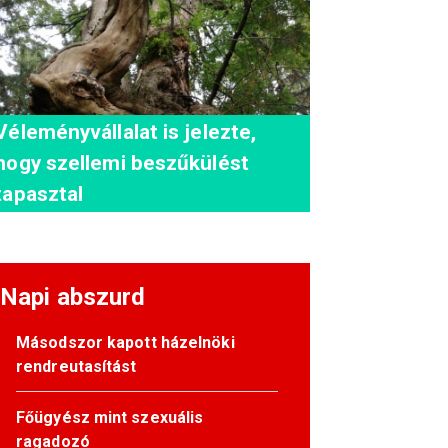
Véleményvállalat is jelezte,
hogy szellemi beszűkülést
tapasztal
Napi abszurd
Másodszor kapott házelnöki
rendreutasítást
Főügyész mint szexuális
ragadozó