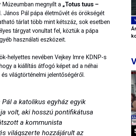
ály Múzeumban megnyílt a
„Totus tuus –
 II. János Pál pápa életművét és örökségét
tható tárlat több mint kétszáz, sok esetben
Ár
lyes tárgyat vonultat fel, köztük a pápa
k
egyéb használati eszközeit.
nök-helyettes nevében Vejkey Imre KDNP-s
V
ogy a kiállítás átfogó képet ad a néhai
 és világtörténelmi jelentőségéről.
s Pál a katolikus egyház egyik
 volt, aki hosszú pontifikátusa
játszott a kommunista
s világszerte hozzájárult az