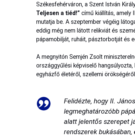
Székesfehérváron, a Szent István Kir
Teljesen a tiéd!”
című kiállítás, amely
mutatja be. A szeptember végéig látoga
eddig még nem látott relikviát és szemé
pápamobilját, ruháit, pásztorbotját és 
A megnyitón Semjén Zsolt miniszterel
országgyűlési képviselő hangsúlyozta, h
egyházfő életéről, szellemi örökségéről
Felidézte, hogy II. Jáno
legmeghatározóbb pápája
alatt jelentős szerepet 
rendszerek bukásában, é