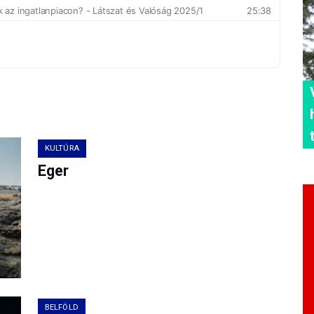
KULTÚRA
Eger
BELFÖLD