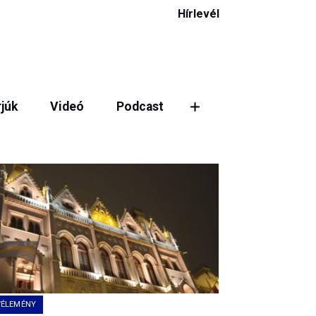
Hírlevél
rjúk
Videó
Podcast
ztás
VÉLEMÉNY