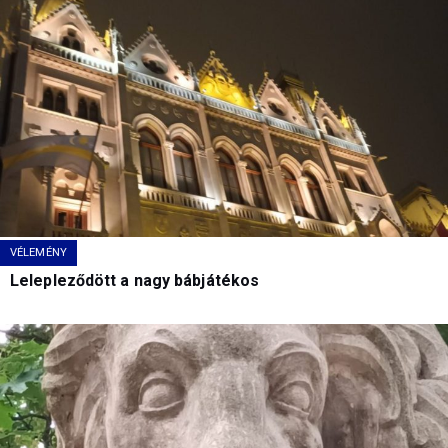
VÉLEMÉNY
Lelepleződött a nagy bábjátékos