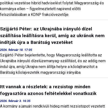
politikai vezetése hibrid hadviselést folytat Magyarország és
kormánya ellen – figyelmeztetett napirend előtti
felszólalásában a KDNP frakcióvezetője.
Szijjártó Péter: az Ukrajnába irányuló dízel
szállítása leállításra kerül, amíg az ukránok nem
indítják újra a Barátság vezetéket
2026. február 18. 17:05
Szijjártó Péter bejelentette, hogy Magyarország leállította az
Ukrajnába irányuló dízelüzemanyag-szállítást, és az addig nem
indul újra, amíg Ukrajna nem állítja helyre a kőolajtranzitot a
Barátság kőolajvezeték magyarországi irányába.
Itt vannak a részletek: a rezsistop minden
fogyasztóra azonos feltételekkel vonatkozik
2026. február 3. 16:35
A kormány a januári rendkívüli hideg miatt rezsistopot vezetett