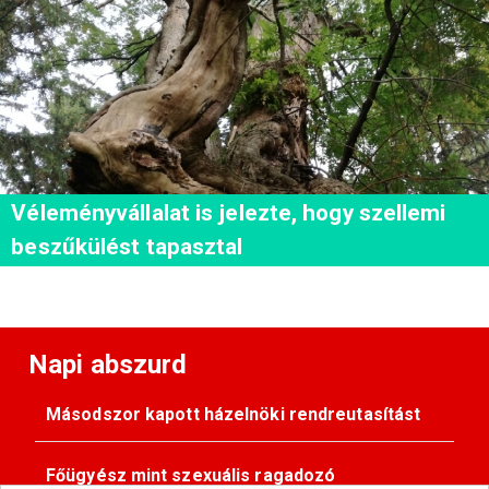
Véleményvállalat is jelezte, hogy szellemi
beszűkülést tapasztal
Napi abszurd
Másodszor kapott házelnöki rendreutasítást
Főügyész mint szexuális ragadozó