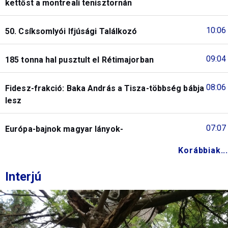
kettőst a montreali tenisztornán
10:06
50. Csíksomlyói Ifjúsági Találkozó
09:04
185 tonna hal pusztult el Rétimajorban
08:06
Fidesz-frakció: Baka András a Tisza-többség bábja
lesz
07:07
Európa-bajnok magyar lányok-
Korábbiak...
Interjú