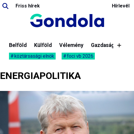
Friss hírek
Hírlevél
Belföld
Külföld
Vélemény
Gazdaság
köztársasági elnök
foci vb 2026
ENERGIAPOLITIKA