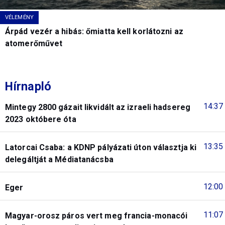
VÉLEMÉNY
Árpád vezér a hibás: őmiatta kell korlátozni az
atomerőművet
Hírnapló
14:37
Mintegy 2800 gázait likvidált az izraeli hadsereg
2023 októbere óta
13:35
Latorcai Csaba: a KDNP pályázati úton választja ki
delegáltját a Médiatanácsba
12:00
Eger
11:07
Magyar-orosz páros vert meg francia-monacói