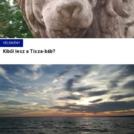
VÉLEMÉNY
Kiből lesz a Tisza-báb?