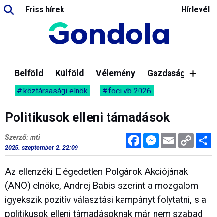
Friss hírek
Hírlevél
Belföld
Külföld
Vélemény
Gazdaság
köztársasági elnök
foci vb 2026
Politikusok elleni támadások
Facebook
Messenger
Email
Copy
M
Szerző: mti
Link
2025. szeptember 2. 22:09
Az ellenzéki Elégedetlen Polgárok Akciójának
(ANO) elnöke, Andrej Babis szerint a mozgalom
igyekszik pozitív választási kampányt folytatni, s a
politikusok elleni támadásoknak már nem szabad