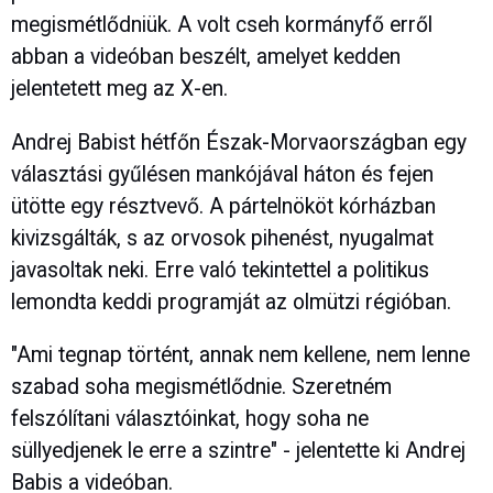
megismétlődniük. A volt cseh kormányfő erről
abban a videóban beszélt, amelyet kedden
jelentetett meg az X-en.
Andrej Babist hétfőn Észak-Morvaországban egy
választási gyűlésen mankójával háton és fejen
ütötte egy résztvevő. A pártelnököt kórházban
kivizsgálták, s az orvosok pihenést, nyugalmat
javasoltak neki. Erre való tekintettel a politikus
lemondta keddi programját az olmützi régióban.
"Ami tegnap történt, annak nem kellene, nem lenne
szabad soha megismétlődnie. Szeretném
felszólítani választóinkat, hogy soha ne
süllyedjenek le erre a szintre" - jelentette ki Andrej
Babis a videóban.