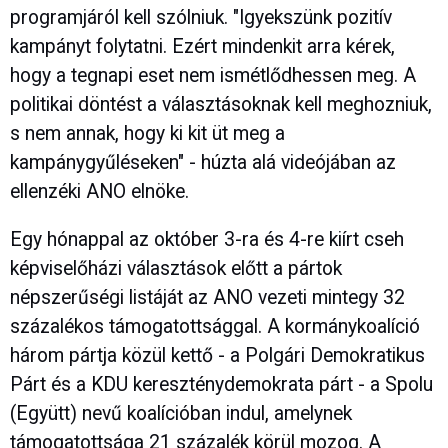
programjáról kell szólniuk. "Igyekszünk pozitív
kampányt folytatni. Ezért mindenkit arra kérek,
hogy a tegnapi eset nem ismétlődhessen meg. A
politikai döntést a választásoknak kell meghozniuk,
s nem annak, hogy ki kit üt meg a
kampánygyűléseken" - húzta alá videójában az
ellenzéki ANO elnöke.
Egy hónappal az október 3-ra és 4-re kiírt cseh
képviselőházi választások előtt a pártok
népszerűségi listáját az ANO vezeti mintegy 32
százalékos támogatottsággal. A kormánykoalíció
három pártja közül kettő - a Polgári Demokratikus
Párt és a KDU kereszténydemokrata párt - a Spolu
(Együtt) nevű koalícióban indul, amelynek
támogatottsága 21 százalék körül mozog. A