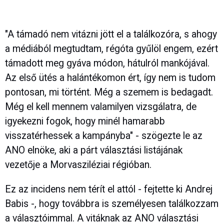
"A támadó nem vitázni jött el a találkozóra, s ahogy
a médiából megtudtam, régóta gyűlöl engem, ezért
támadott meg gyáva módon, hátulról mankójával.
Az első ütés a halántékomon ért, így nem is tudom
pontosan, mi történt. Még a szemem is bedagadt.
Még el kell mennem valamilyen vizsgálatra, de
igyekezni fogok, hogy minél hamarabb
visszatérhessek a kampányba" - szögezte le az
ANO elnöke, aki a párt választási listájának
vezetője a Morvasziléziai régióban.
Ez az incidens nem térít el attól - fejtette ki Andrej
Babis -, hogy továbbra is személyesen találkozzam
a választóimmal. A vitáknak az ANO választási