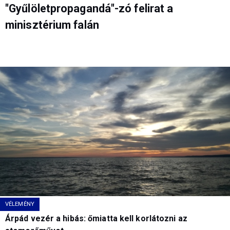
"Gyűlöletpropagandá"-zó felirat a
minisztérium falán
VÉLEMÉNY
Árpád vezér a hibás: őmiatta kell korlátozni az