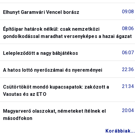
09:08
Elhunyt Garamvári Vencel borász
08:06
Építőipar határok nélkül: csak nemzetközi
gondolkodással maradhat versenyképes a hazai ágazat
06:07
Lelepleződött a nagy bábjátékos
22:36
A hatos lottó nyerőszámai és nyereményei
21:34
Csütörtököt mondó kupacsapatok: zakózott a
Vasutas és az ETO
20:04
Magyarverő olaszokat, németeket ítélnek el
másodfokon
Korábbiak...