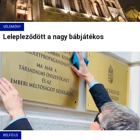
VÉLEMÉNY
Lelepleződött a nagy bábjátékos
BELFÖLD