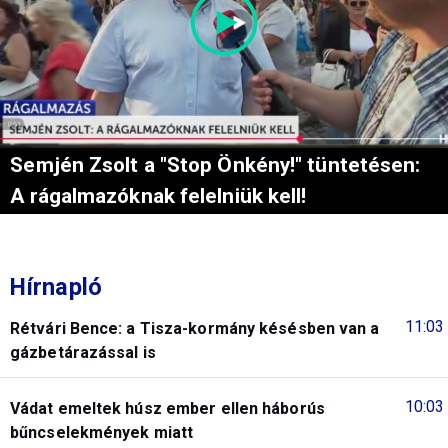
Semjén Zsolt a "Stop Önkény!" tüntetésen:
A rágalmazóknak felelniük kell!
Hírnapló
11:03
Rétvári Bence: a Tisza-kormány késésben van a
gázbetárazással is
10:03
Vádat emeltek húsz ember ellen háborús
bűncselekmények miatt