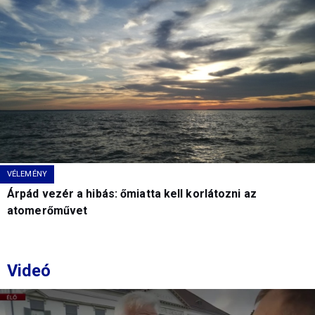
VÉLEMÉNY
Árpád vezér a hibás: őmiatta kell korlátozni az
atomerőművet
Videó