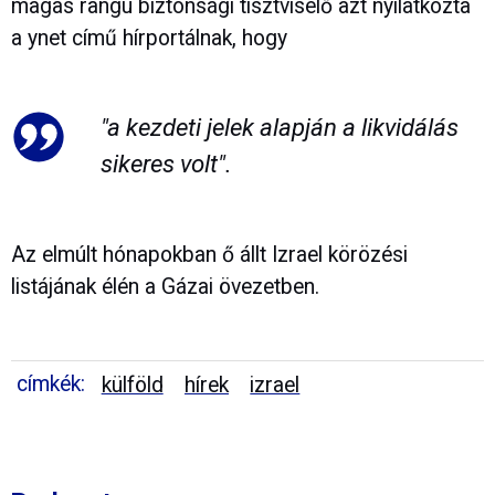
magas rangú biztonsági tisztviselő azt nyilatkozta
a ynet című hírportálnak, hogy
"a kezdeti jelek alapján a likvidálás
sikeres volt".
Az elmúlt hónapokban ő állt Izrael körözési
listájának élén a Gázai övezetben.
címkék:
külföld
hírek
izrael