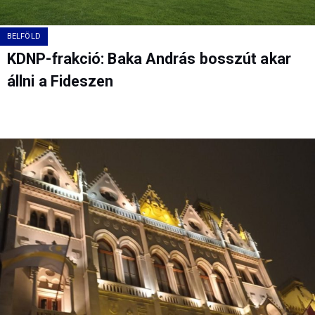
BELFÖLD
KDNP-frakció: Baka András bosszút akar
állni a Fideszen