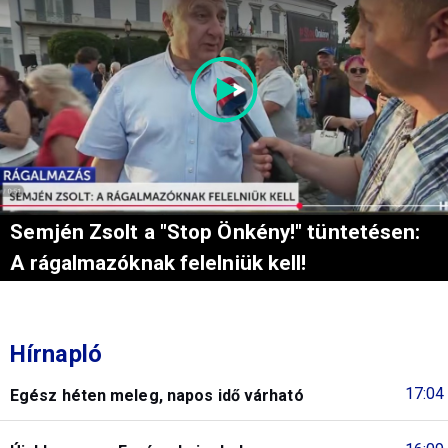
Semjén Zsolt a "Stop Önkény!" tüntetésen:
A rágalmazóknak felelniük kell!
Hírnapló
17:04
Egész héten meleg, napos idő várható