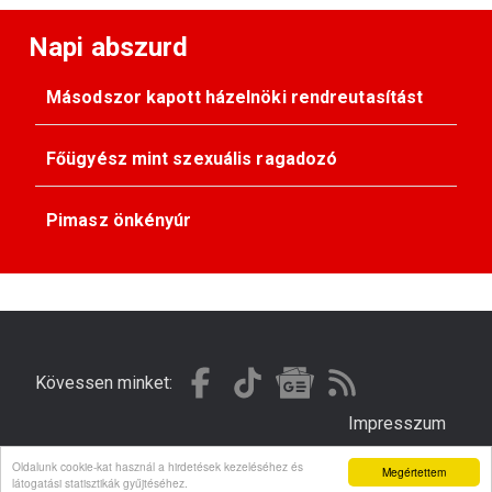
Napi abszurd
Másodszor kapott házelnöki rendreutasítást
Főügyész mint szexuális ragadozó
Pimasz önkényúr
Kövessen minket:
Impresszum
Oldalunk cookie-kat használ a hirdetések kezeléséhez és
Megértettem
© Gondola 2026 - Minden jog fenntartva
látogatási statisztikák gyűjtéséhez.