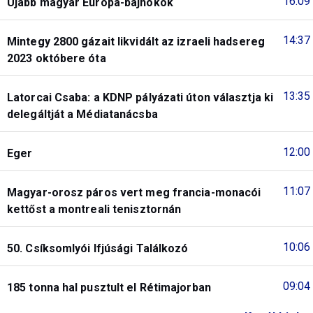
16:09
Újabb magyar Európa-bajnokok
14:37
Mintegy 2800 gázait likvidált az izraeli hadsereg
2023 októbere óta
13:35
Latorcai Csaba: a KDNP pályázati úton választja ki
delegáltját a Médiatanácsba
12:00
Eger
11:07
Magyar-orosz páros vert meg francia-monacói
kettőst a montreali tenisztornán
10:06
50. Csíksomlyói Ifjúsági Találkozó
09:04
185 tonna hal pusztult el Rétimajorban