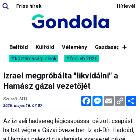
Friss hírek
Hírlevél
Belföld
Külföld
Vélemény
Gazdaság
köztársasági elnök
foci vb 2026
Izrael megpróbálta "likvidálni" a
Hamász gázai vezetőjét
Facebook
Messenger
Email
Copy
M
Szerző: MTI
Link
2026. május 16. 07:07
Az izraeli hadsereg légicsapással célzott csapást
hajtott végre a Gázai övezetben Iz ad-Dín Haddád,
a Hamász palesztin iszlamista szervezet gázai