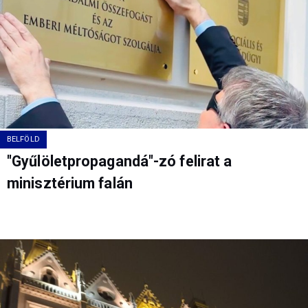
BELFÖLD
"Gyűlöletpropagandá"-zó felirat a
minisztérium falán