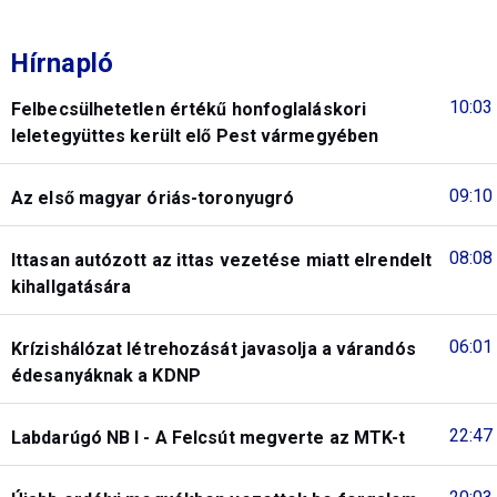
Hírnapló
10:03
Felbecsülhetetlen értékű honfoglaláskori
leletegyüttes került elő Pest vármegyében
09:10
Az első magyar óriás-toronyugró
08:08
Ittasan autózott az ittas vezetése miatt elrendelt
kihallgatására
06:01
Krízishálózat létrehozását javasolja a várandós
édesanyáknak a KDNP
22:47
Labdarúgó NB I - A Felcsút megverte az MTK-t