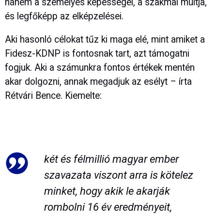
hanem a személyes képességei, a szakmai múltja,
és legfőképp az elképzelései.
Aki hasonló célokat tűz ki maga elé, mint amiket a
Fidesz-KDNP is fontosnak tart, azt támogatni
fogjuk. Aki a számunkra fontos értékek mentén
akar dolgozni, annak megadjuk az esélyt – írta
Rétvári Bence. Kiemelte:
két és félmillió magyar ember
szavazata viszont arra is kötelez
minket, hogy akik le akarják
rombolni 16 év eredményeit,