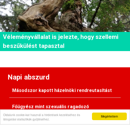
Véleményvállalat is jelezte, hogy szellemi
beszűkülést tapasztal
Napi abszurd
Másodszor kapott házelnöki rendreutasítást
Főügyész mint szexuális ragadozó
Oldalunk cookie-kat használ a hirdetések kezeléséhez és
Megértettem
látogatási statisztikák gyűjtéséhez.
Pimasz önkényúr