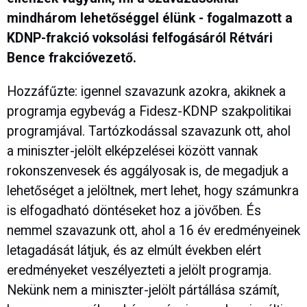
mindhárom lehetőséggel élünk - fogalmazott a
KDNP-frakció voksolási felfogásáról Rétvári
Bence frakcióvezető.
Hozzáfűzte: igennel szavazunk azokra, akiknek a
programja egybevág a Fidesz-KDNP szakpolitikai
programjával. Tartózkodással szavazunk ott, ahol
a miniszter-jelölt elképzelései között vannak
rokonszenvesek és aggályosak is, de megadjuk a
lehetőséget a jelöltnek, mert lehet, hogy számunkra
is elfogadható döntéseket hoz a jövőben. És
nemmel szavazunk ott, ahol a 16 év eredményeinek
letagadását látjuk, és az elmúlt években elért
eredményeket veszélyezteti a jelölt programja.
Nekünk nem a miniszter-jelölt pártállása számít,