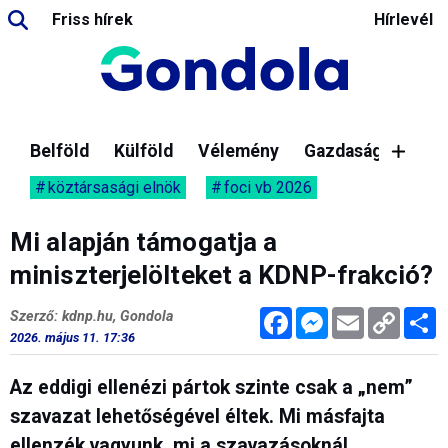
Friss hírek
Hírlevél
Belföld
Külföld
Vélemény
Gazdaság
köztársasági elnök
foci vb 2026
Mi alapján támogatja a
miniszterjelölteket a KDNP-frakció?
Facebook
Messenger
Email
Copy
M
Szerző: kdnp.hu, Gondola
Link
2026. május 11. 17:36
Az eddigi ellenézi pártok szinte csak a „nem”
szavazat lehetőségével éltek. Mi másfajta
ellenzék vagyunk, mi a szavazásoknál