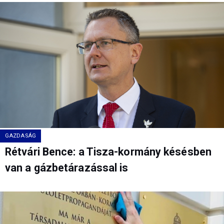
GAZDASÁG
Rétvári Bence: a Tisza-kormány késésben
van a gázbetárazással is