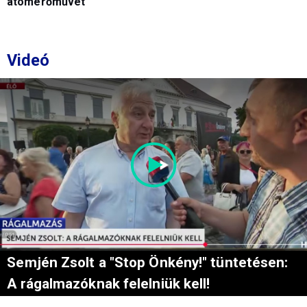
atomerőművet
Videó
Semjén Zsolt a "Stop Önkény!" tüntetésen:
A rágalmazóknak felelniük kell!