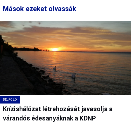
Mások ezeket olvassák
BELFÖLD
Krízishálózat létrehozását javasolja a
várandós édesanyáknak a KDNP