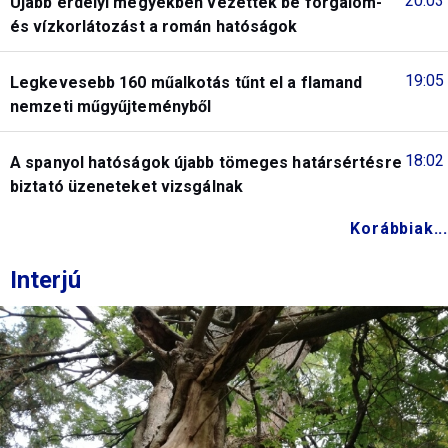
20:03
Újabb erdélyi megyékben vezettek be forgalom-
és vízkorlátozást a román hatóságok
19:05
Legkevesebb 160 műalkotás tűnt el a flamand
nemzeti műgyűjteményből
18:02
A spanyol hatóságok újabb tömeges határsértésre
biztató üzeneteket vizsgálnak
Korábbiak...
Interjú