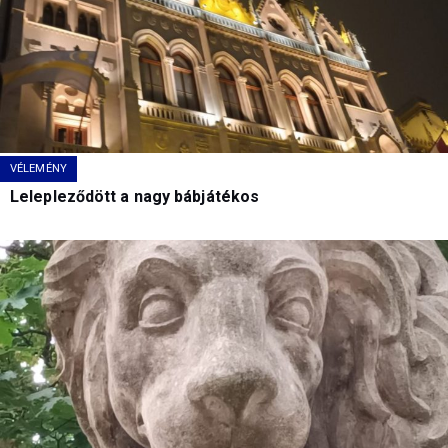
VÉLEMÉNY
Lelepleződött a nagy bábjátékos