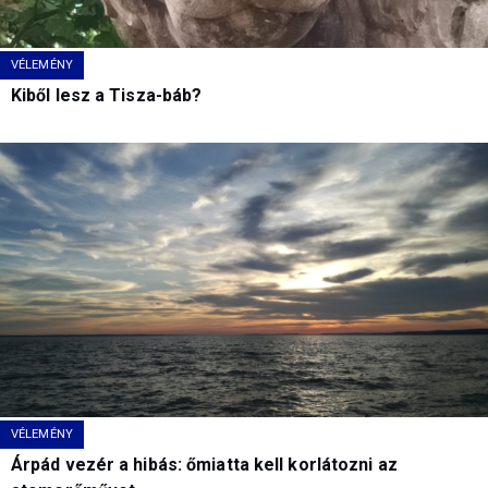
VÉLEMÉNY
Kiből lesz a Tisza-báb?
VÉLEMÉNY
Árpád vezér a hibás: őmiatta kell korlátozni az