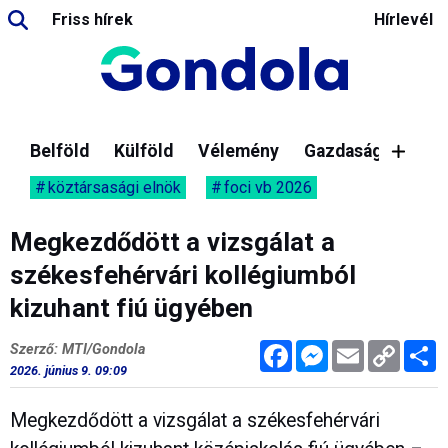
Friss hírek
Hírlevél
Belföld
Külföld
Vélemény
Gazdaság
köztársasági elnök
foci vb 2026
Megkezdődött a vizsgálat a
székesfehérvári kollégiumból
kizuhant fiú ügyében
Facebook
Messenger
Email
Copy
M
Szerző: MTI/Gondola
Link
2026. június 9. 09:09
Megkezdődött a vizsgálat a székesfehérvári