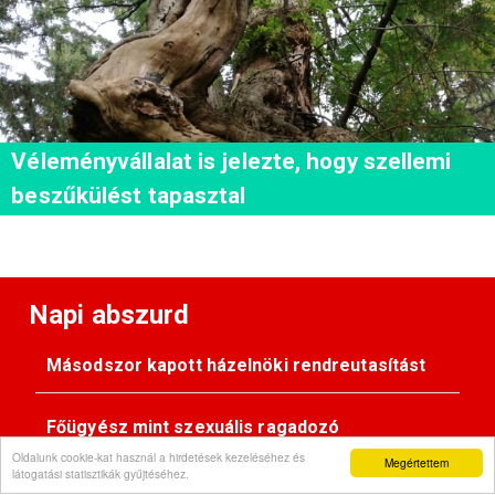
Véleményvállalat is jelezte, hogy szellemi
beszűkülést tapasztal
Napi abszurd
Másodszor kapott házelnöki rendreutasítást
Főügyész mint szexuális ragadozó
Oldalunk cookie-kat használ a hirdetések kezeléséhez és
Megértettem
látogatási statisztikák gyűjtéséhez.
Pimasz önkényúr