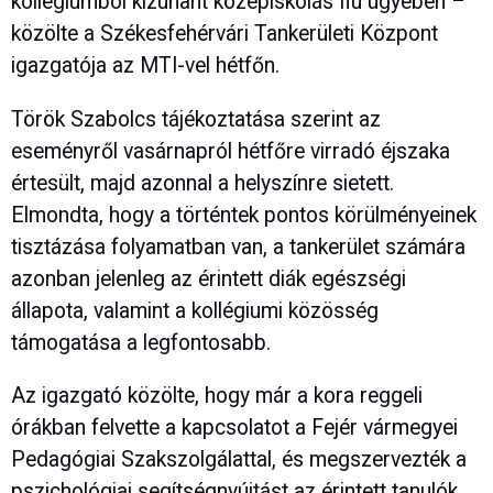
kollégiumból kizuhant középiskolás fiú ügyében –
közölte a Székesfehérvári Tankerületi Központ
igazgatója az MTI-vel hétfőn.
Török Szabolcs tájékoztatása szerint az
eseményről vasárnapról hétfőre virradó éjszaka
értesült, majd azonnal a helyszínre sietett.
Elmondta, hogy a történtek pontos körülményeinek
tisztázása folyamatban van, a tankerület számára
azonban jelenleg az érintett diák egészségi
állapota, valamint a kollégiumi közösség
támogatása a legfontosabb.
Az igazgató közölte, hogy már a kora reggeli
órákban felvette a kapcsolatot a Fejér vármegyei
Pedagógiai Szakszolgálattal, és megszervezték a
pszichológiai segítségnyújtást az érintett tanulók