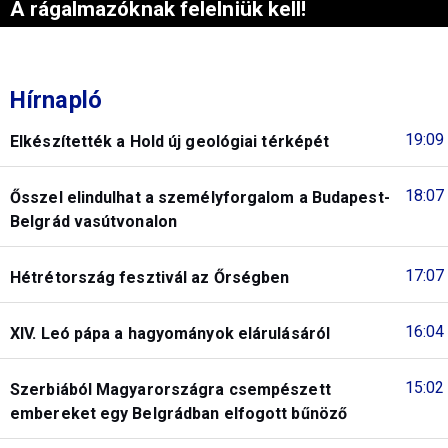
A rágalmazóknak felelniük kell!
Hírnapló
19:09
Elkészítették a Hold új geológiai térképét
18:07
Ősszel elindulhat a személyforgalom a Budapest-
Belgrád vasútvonalon
17:07
Hétrétország fesztivál az Őrségben
16:04
XIV. Leó pápa a hagyományok elárulásáról
15:02
Szerbiából Magyarországra csempészett
embereket egy Belgrádban elfogott bűnöző