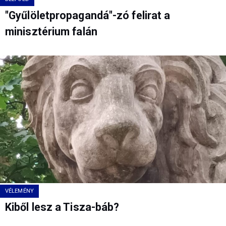
"Gyűlöletpropagandá"-zó felirat a
minisztérium falán
VÉLEMÉNY
Kiből lesz a Tisza-báb?