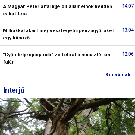
14:07
A Magyar Péter által kijelölt államelnök kedden
esküt tesz
13:04
Milliókkal akart megvesztegetni pénzügyőröket
egy bűnöző
12:06
"Gyűlöletpropagandá"-zó felirat a minisztérium
falán
Korábbiak...
Interjú