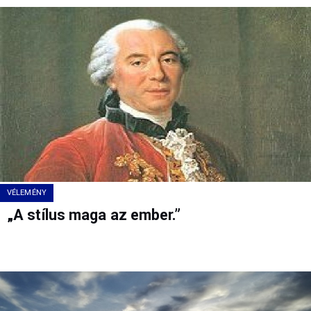
VÉLEMÉNY
„A stílus maga az ember.”