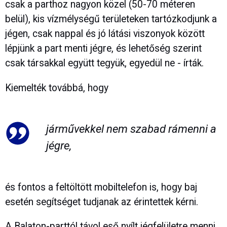
csak a parthoz nagyon közel (50-70 méteren
belül), kis vízmélységű területeken tartózkodjunk a
jégen, csak nappal és jó látási viszonyok között
lépjünk a part menti jégre, és lehetőség szerint
csak társakkal együtt tegyük, egyedül ne - írták.
Kiemelték továbbá, hogy
járművekkel nem szabad rámenni a
jégre,
és fontos a feltöltött mobiltelefon is, hogy baj
esetén segítséget tudjanak az érintettek kérni.
A Balaton-parttól távol eső nyílt jégfelületre menni