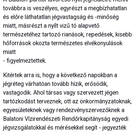
továbbra is veszélyes, egyrészt a megbízhatatlan
és előre láthatatlan jégvastagság és -minőség
miatt, másrészt a nyílt vizű tó alapvető
természetéhez tartozó rianások, repedések, kisebb
hőforrások okozta természetes elvékonyulások
miatt
- figyelmeztettek.
Kitértek arra is, hogy a következő napokban a
jégréteg várhatóan tovább hízik, erősödik,
vastagodik. Ahol társas vagy szervezett jégen
tartózkodást terveznek, ott az önkormányzatoknak,
egyesületeknek vagy rendezvényszervezőknek a
Balatoni Vízirendészeti Rendőrkapitányság egyedi
jégvizsgálatokkal és mérésekkel segít - jegyezték