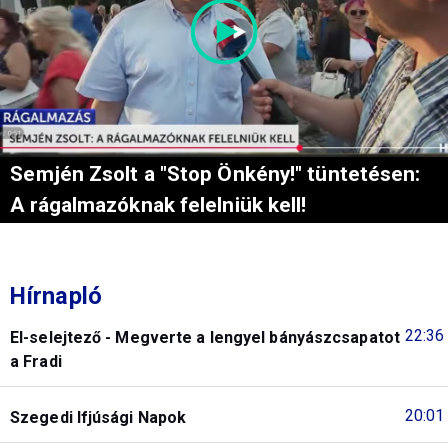
Semjén Zsolt a "Stop Önkény!" tüntetésen:
A rágalmazóknak felelniük kell!
Hírnapló
22:36
El-selejtező - Megverte a lengyel bányászcsapatot
a Fradi
20:01
Szegedi Ifjúsági Napok