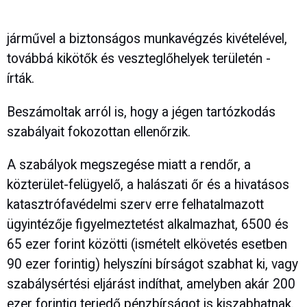
járművel a biztonságos munkavégzés kivételével,
továbbá kikötők és veszteglőhelyek területén -
írták.
Beszámoltak arról is, hogy a jégen tartózkodás
szabályait fokozottan ellenőrzik.
A szabályok megszegése miatt a rendőr, a
közterület-felügyelő, a halászati őr és a hivatásos
katasztrófavédelmi szerv erre felhatalmazott
ügyintézője figyelmeztetést alkalmazhat, 6500 és
65 ezer forint közötti (ismételt elkövetés esetben
90 ezer forintig) helyszíni bírságot szabhat ki, vagy
szabálysértési eljárást indíthat, amelyben akár 200
ezer forintig terjedő pénzbírságot is kiszabhatnak.