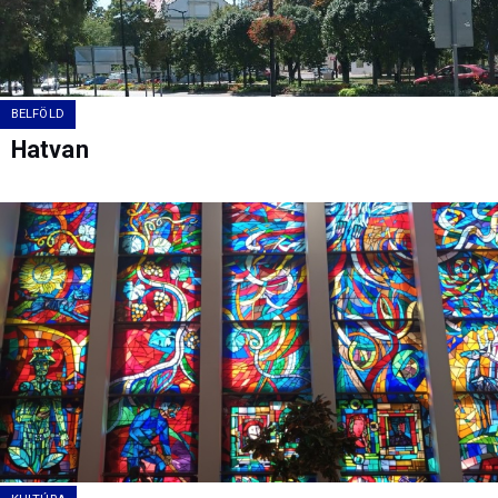
BELFÖLD
Hatvan