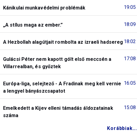
19:05
Kánikulai munkavédelmi problémák
18:09
„A stílus maga az ember.”
18:02
A Hezbollah alagútjait rombolta az izraeli hadsereg
17:08
Gulácsi Péter nem kapott gólt első meccsén a
Villarrealban, és győztek
16:05
Európa-liga, selejtező - A Fradinak meg kell vernie
a lengyel bányászcsapatot
15:08
Emelkedett a Kijev elleni támadás áldozatainak
száma
Korábbiak...