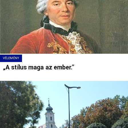
VÉLEMÉNY
„A stílus maga az ember.”