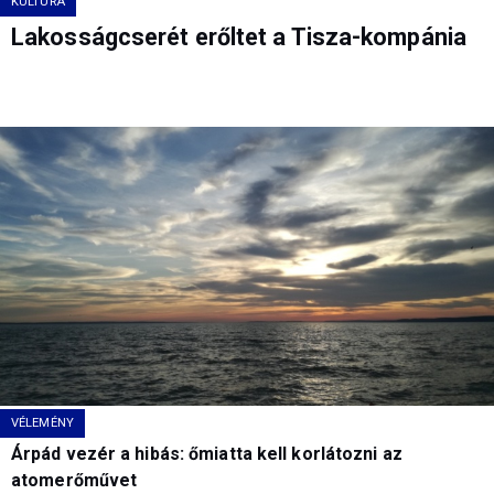
KULTÚRA
Lakosságcserét erőltet a Tisza-kompánia
VÉLEMÉNY
Árpád vezér a hibás: őmiatta kell korlátozni az
atomerőművet