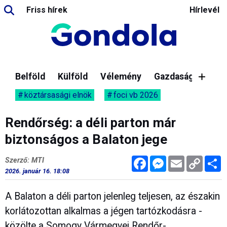
Friss hírek
Hírlevél
Belföld
Külföld
Vélemény
Gazdaság
köztársasági elnök
foci vb 2026
Rendőrség: a déli parton már
biztonságos a Balaton jege
Facebook
Messenger
Email
Copy
M
Szerző: MTI
Link
2026. január 16. 18:08
A Balaton a déli parton jelenleg teljesen, az északin
korlátozottan alkalmas a jégen tartózkodásra -
közölte a Somogy Vármegyei Rendőr-