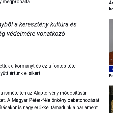
ny megpróbálta
Ár
k
nyből a keresztény kultúra és
ág védelmére vonatkozó
ttük a kormányt és ez a fontos tétel
tt értünk el sikert!
E
za ismételten az Alaptörvény módosításán
ket. A Magyar Péter-féle önkény bebetonozását
 írásakor is nagy erőkkel támadunk a parlamenti