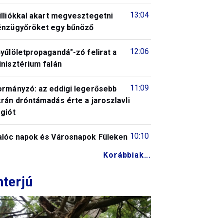
13:04
illiókkal akart megvesztegetni
énzügyőröket egy bűnöző
12:06
yűlöletpropagandá"-zó felirat a
nisztérium falán
11:09
ormányzó: az eddigi legerősebb
rán dróntámadás érte a jaroszlavli
giót
10:10
alóc napok és Városnapok Füleken
Korábbiak...
nterjú