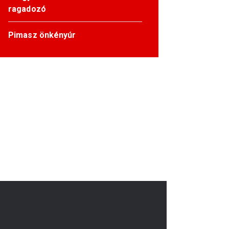
ragadozó
Pimasz önkényúr