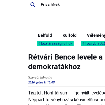
Friss hírek
Belföld
Külföld
Vélemén
köztársasági elnök
foci vb 202
Rétvári Bence levele a
demokratákhoz
Szerző: kdnp.hu
2026. július 9. 10:05
Tisztelt Honfitársam! - írja nyíilt leve
Néppárt törvényhozási képviselőcsopor