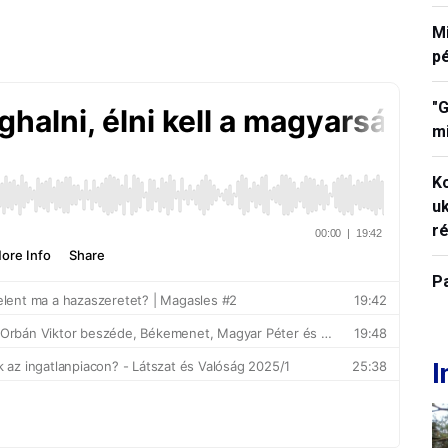
M
p
"G
mi
K
uk
ré
P
I