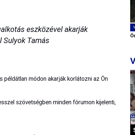
alkotás eszközével akarják
Ön
ból Sulyok Tamás
V
 példátlan módon akarják korlátozni az Ön
sszel szövetségben minden fórumon kijelenti,