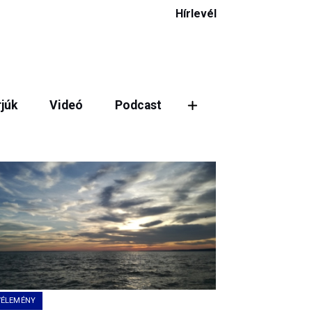
Hírlevél
rjúk
Videó
Podcast
ztás
VÉLEMÉNY