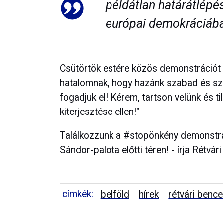
példátlan határátlépé
európai demokráciába
Csütörtök estére közös demonstrációt 
hatalomnak, hogy hazánk szabad és szu
fogadjuk el! Kérem, tartson velünk és t
kiterjesztése ellen!"
Találkozzunk a #stopönkény demonstrác
Sándor-palota előtti téren! - írja Rétv
címkék:
belföld
hírek
rétvári bence