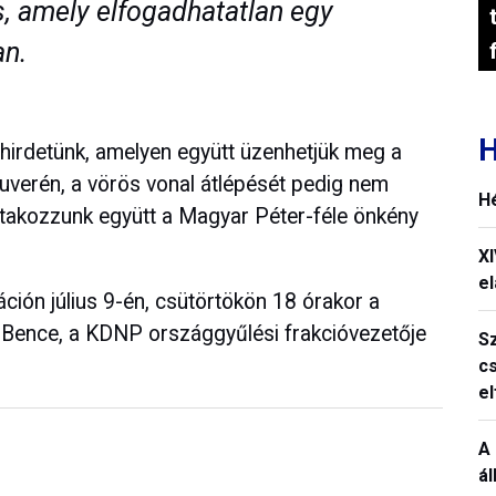
s, amely elfogadhatatlan egy
n.
H
hirdetünk, amelyen együtt üzenhetjük meg a
verén, a vörös vonal átlépését pedig nem
H
iltakozzunk együtt a Magyar Péter-féle önkény
X
el
ión július 9-én, csütörtökön 18 órakor a
ári Bence, a KDNP országgyűlési frakcióvezetője
S
c
e
A 
á