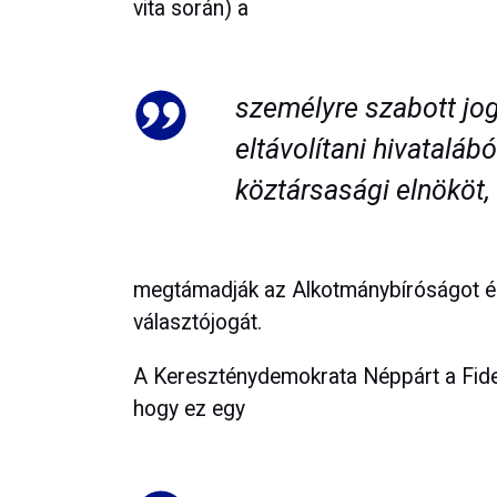
vita során) a
személyre szabott jog
eltávolítani hivatalá
köztársasági elnököt,
megtámadják az Alkotmánybíróságot és
választójogát.
A Kereszténydemokrata Néppárt a Fide
hogy ez egy