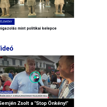
VÉLEMÉNY
igazolás mint politikai kelepce
ideó
Semjén Zsolt a "Stop Önkény!"