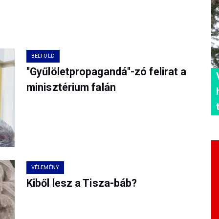
BELFÖLD
"Gyűlöletpropagandá"-zó felirat a
minisztérium falán
VÉLEMÉNY
Kiből lesz a Tisza-báb?