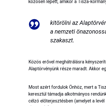
közösen lépett, amikor a Tisza-kormá
kitörölni az Alaptörvé
a nemzeti önazonoss
szakaszt.
Közös erővel meghátrálásra kényszeríte
Alaptörvényünk része maradt. Akkor együ
Most azért fordulok Önhöz, mert a Tis
keresztül támadja alkotmányos rendün
célzó előterjesztésben (amelyet a levél