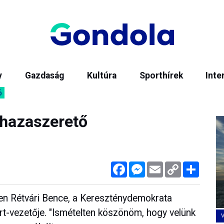
y
Gazdaság
Kultúra
Sporthírek
Inte
6
 hazaszerető
Facebook
Messenger
Email
Copy
Megos
Link
lében Rétvári Bence, a Kereszténydemokrata
t-vezetője. "Ismételten köszönöm, hogy velünk