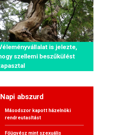
Véleményvállalat is jelezte,
hogy szellemi beszűkülést
tapasztal
Napi abszurd
Másodszor kapott házelnöki
rendreutasítást
Főügyész mint szexuális