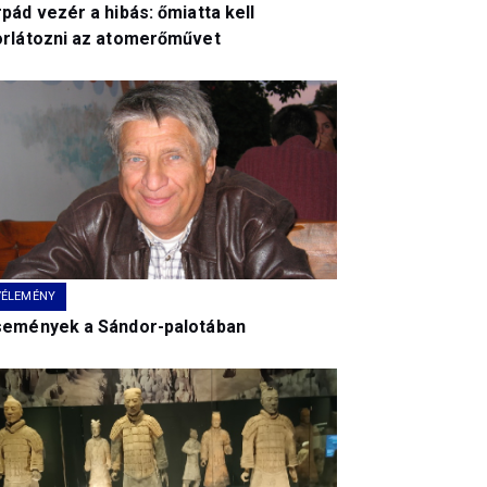
pád vezér a hibás: őmiatta kell
orlátozni az atomerőművet
VÉLEMÉNY
semények a Sándor-palotában