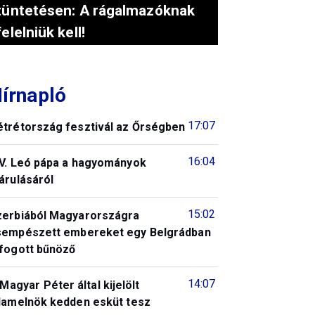
tüntetésen: A rágalmazóknak
felelniük kell!
írnapló
17:07
étrétország fesztivál az Őrségben
16:04
IV. Leó pápa a hagyományok
árulásáról
15:02
zerbiából Magyarországra
sempészett embereket egy Belgrádban
lfogott bűnöző
14:07
Magyar Péter által kijelölt
llamelnök kedden esküt tesz