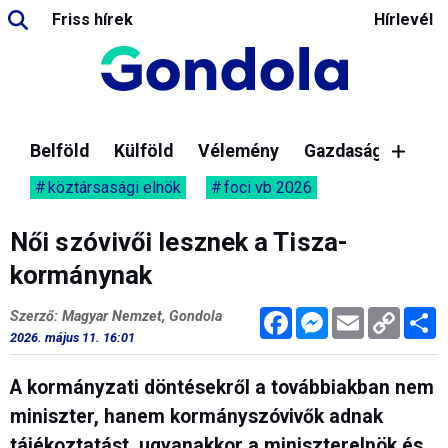
Friss hírek
Hírlevél
Belföld
Külföld
Vélemény
Gazdaság
köztársasági elnök
foci vb 2026
Női szóvivői lesznek a Tisza-
kormánynak
Facebook
Messenger
Email
Copy
M
Szerző: Magyar Nemzet, Gondola
Link
2026. május 11. 16:01
A kormányzati döntésekről a továbbiakban nem
miniszter, hanem kormányszóvivők adnak
tájékoztatást, ugyanakkor a miniszterelnök és