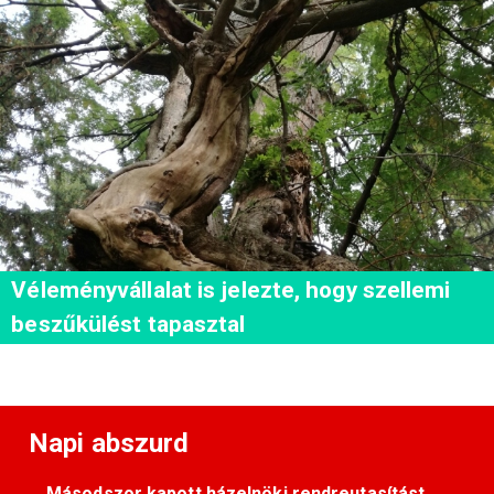
Véleményvállalat is jelezte, hogy szellemi
beszűkülést tapasztal
Napi abszurd
Másodszor kapott házelnöki rendreutasítást