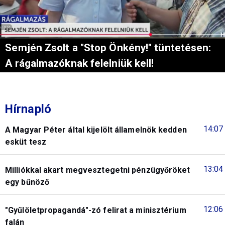
Semjén Zsolt a "Stop Önkény!" tüntetésen:
A rágalmazóknak felelniük kell!
Hírnapló
14:07
A Magyar Péter által kijelölt államelnök kedden
esküt tesz
13:04
Milliókkal akart megvesztegetni pénzügyőröket
egy bűnöző
12:06
"Gyűlöletpropagandá"-zó felirat a minisztérium
falán