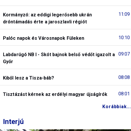
11:09
Kormányzó: az eddigi legerősebb ukrán
dróntámadás érte a jaroszlavli régiót
10:10
Palóc napok és Városnapok Füleken
09:07
Labdarúgó NB I - Skót bajnok belső védőt igazolt a
Győr
08:08
Kiből lesz a Tisza-báb?
08:01
Tisztázást kérnek az erdélyi magyar újságírók
Korábbiak...
Interjú