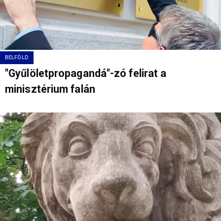
BELFÖLD
"Gyűlöletpropagandá"-zó felirat a
minisztérium falán