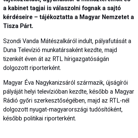
a kabinet tagjai is válaszolni fognak a sajtó
kérdéseire – tájékoztatta a Magyar Nemzetet a
Tisza Párt.
Szondi Vanda Mátészalkáról indult, pályafutását a
Duna Televízió munkatársaként kezdte, majd
tizenkét éven át az RTL hírigazgatóságán
dolgozott riporterként.
Magyar Éva Nagykanizsáról származik, újságírói
pályáját helyi televízióban kezdte, később a Magyar
Rádió győri szerkesztőségében, majd az RTL-nél
dolgozott nyugat-magyarországi tudósítóként,
később politikai riporterként.