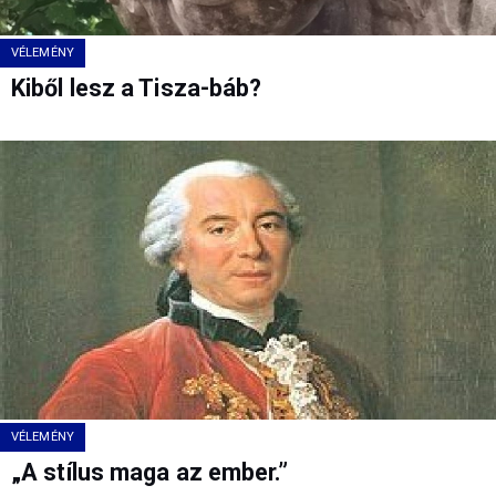
VÉLEMÉNY
Kiből lesz a Tisza-báb?
VÉLEMÉNY
„A stílus maga az ember.”