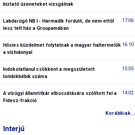
biztató üzeneteket vizsgálnak
17:06
Labdarúgó NB I - Harmadik forduló, de nem ettől
lesz telt ház a Groupamában
16:10
Hősies küzdelmet folytatnak a magyar haltermelők
a vízhiánnyal
15:05
Indokolatlanul csökkent a megszületett
lombikbébik száma
14:02
A vízügyi államtitkár elbocsátására szólított fel a
Fidesz-frakció
Korábbiak...
Interjú