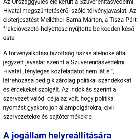
Az Országgyűlés elé került a Szuverenitásvédelmi
Hivatal megszüntetéséről szóló törvényjavaslat. Az
előterjesztést Melléthei-Barna Márton, a Tisza Párt
frakcióvezető-helyettese nyújtotta be kedden késő
este.
A törvényalkotási bizottság tiszás alelnöke által
jegyzett javaslat szerint a Szuverenitásvédelmi
Hivatal „tényleges közfeladatot nem lát el”,
létrehozása pedig kizárólag politikai szándékokat
és érdekeket szolgált. Az indoklás szerint a
szervezet valódi célja az volt, hogy politikai
nyomást gyakoroljon állampolgárokra, civil
szervezetekre és sajtótermékekre.
A jogállam helyreállítására