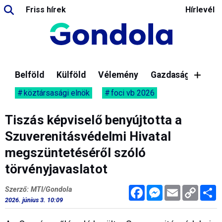
Friss hírek
Hírlevél
Belföld
Külföld
Vélemény
Gazdaság
köztársasági elnök
foci vb 2026
Tiszás képviselő benyújtotta a
Szuverenitásvédelmi Hivatal
megszüntetéséről szóló
törvényjavaslatot
Facebook
Messenger
Email
Copy
M
Szerző: MTI/Gondola
Link
2026. június 3. 10:09