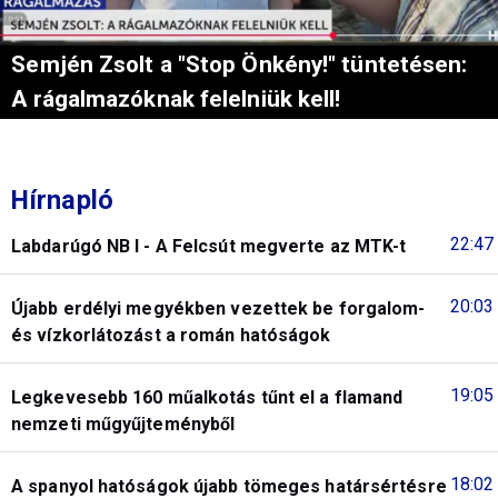
Semjén Zsolt a "Stop Önkény!" tüntetésen:
A rágalmazóknak felelniük kell!
Hírnapló
22:47
Labdarúgó NB I - A Felcsút megverte az MTK-t
20:03
Újabb erdélyi megyékben vezettek be forgalom-
és vízkorlátozást a román hatóságok
19:05
Legkevesebb 160 műalkotás tűnt el a flamand
nemzeti műgyűjteményből
18:02
A spanyol hatóságok újabb tömeges határsértésre