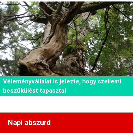
Véleményvállalat is jelezte, hogy szellemi
beszűkülést tapasztal
Napi abszurd