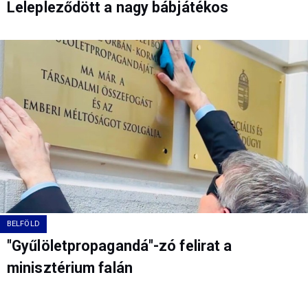
Lelepleződött a nagy bábjátékos
BELFÖLD
"Gyűlöletpropagandá"-zó felirat a
minisztérium falán