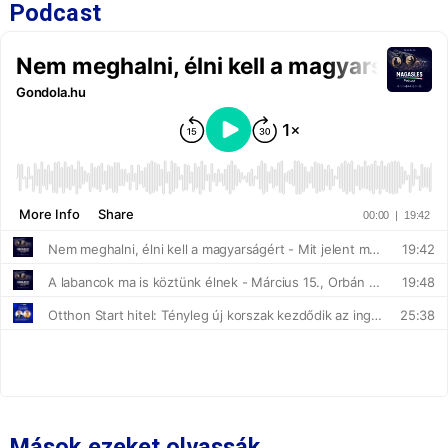
Podcast
Mások ezeket olvassák