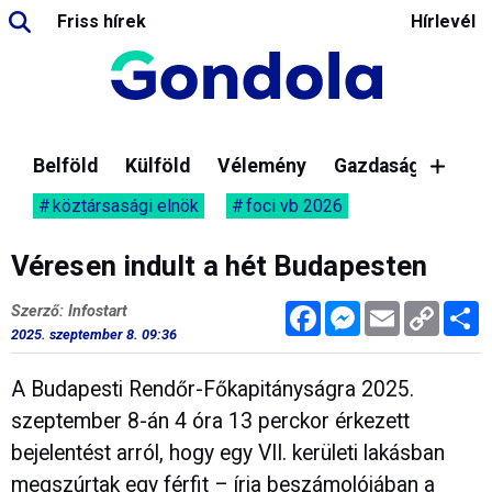
Friss hírek
Hírlevél
Belföld
Külföld
Vélemény
Gazdaság
köztársasági elnök
foci vb 2026
Véresen indult a hét Budapesten
Facebook
Messenger
Email
Copy
M
Szerző: Infostart
Link
2025. szeptember 8. 09:36
A Budapesti Rendőr-Főkapitányságra 2025.
szeptember 8-án 4 óra 13 perckor érkezett
bejelentést arról, hogy egy VII. kerületi lakásban
megszúrtak egy férfit – írja beszámolójában a