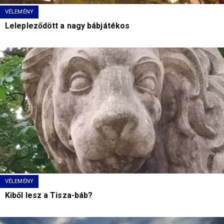
VÉLEMÉNY
Lelepleződött a nagy bábjátékos
VÉLEMÉNY
Kiből lesz a Tisza-báb?