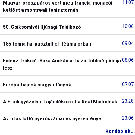
11:07
Magyar-orosz páros vert meg francia-monacói
kettőst a montreali tenisztornán
10:06
50. Csíksomlyói Ifjúsági Találkozó
09:04
185 tonna hal pusztult el Rétimajorban
08:06
Fidesz-frakció: Baka András a Tisza-többség bábja
lesz
07:07
Európa-bajnok magyar lányok-
23:28
A Fradi győzelmet ajándékozott a Real Madridnak
23:06
Az ötös lottó nyerőszámai és nyereményei
Korábbiak...