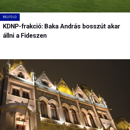
BELFÖLD
KDNP-frakció: Baka András bosszút akar
állni a Fideszen