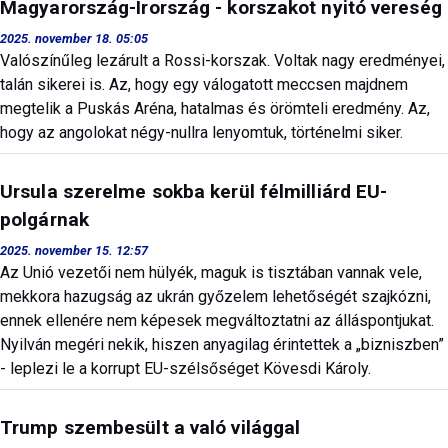
Magyarország-Írország - korszakot nyitó vereség
2025. november 18. 05:05
Valószínűleg lezárult a Rossi-korszak. Voltak nagy eredményei,
talán sikerei is. Az, hogy egy válogatott meccsen majdnem
megtelik a Puskás Aréna, hatalmas és örömteli eredmény. Az,
hogy az angolokat négy-nullra lenyomtuk, történelmi siker.
Ursula szerelme sokba kerül félmilliárd EU-
polgárnak
2025. november 15. 12:57
Az Unió vezetői nem hülyék, maguk is tisztában vannak vele,
mekkora hazugság az ukrán győzelem lehetőségét szajkózni,
ennek ellenére nem képesek megváltoztatni az álláspontjukat.
Nyilván megéri nekik, hiszen anyagilag érintettek a „bizniszben”
- leplezi le a korrupt EU-szélsőséget Kövesdi Károly.
Trump szembesült a való világgal