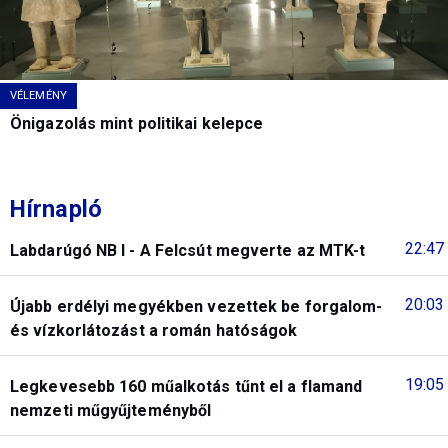
VÉLEMÉNY
Önigazolás mint politikai kelepce
Hírnapló
22:47
Labdarúgó NB I - A Felcsút megverte az MTK-t
20:03
Újabb erdélyi megyékben vezettek be forgalom-
és vízkorlátozást a román hatóságok
19:05
Legkevesebb 160 műalkotás tűnt el a flamand
nemzeti műgyűjteményből