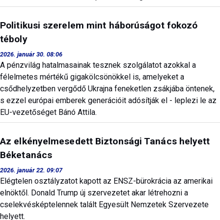
Politikusi szerelem mint háborúságot fokozó
téboly
2026. január 30. 08:06
A pénzvilág hatalmasainak tesznek szolgálatot azokkal a
félelmetes mértékű gigakölcsönökkel is, amelyeket a
csődhelyzetben vergődő Ukrajna feneketlen zsákjába öntenek,
s ezzel európai emberek generációit adósítják el - leplezi le az
EU-vezetőséget Bánó Attila.
Az elkényelmesedett Biztonsági Tanács helyett
Béketanács
2026. január 22. 09:07
Elégtelen osztályzatot kapott az ENSZ-bürokrácia az amerikai
elnöktől. Donald Trump új szervezetet akar létrehozni a
cselekvésképtelennek talált Egyesült Nemzetek Szervezete
helyett.