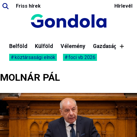
Friss hírek
Hírlevél
Belföld
Külföld
Vélemény
Gazdaság
köztársasági elnök
foci vb 2026
MOLNÁR PÁL