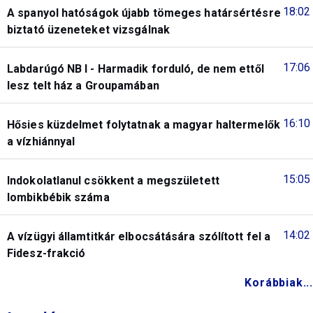
18:02
A spanyol hatóságok újabb tömeges határsértésre
biztató üzeneteket vizsgálnak
17:06
Labdarúgó NB I - Harmadik forduló, de nem ettől
lesz telt ház a Groupamában
16:10
Hősies küzdelmet folytatnak a magyar haltermelők
a vízhiánnyal
15:05
Indokolatlanul csökkent a megszületett
lombikbébik száma
14:02
A vízügyi államtitkár elbocsátására szólított fel a
Fidesz-frakció
Korábbiak...