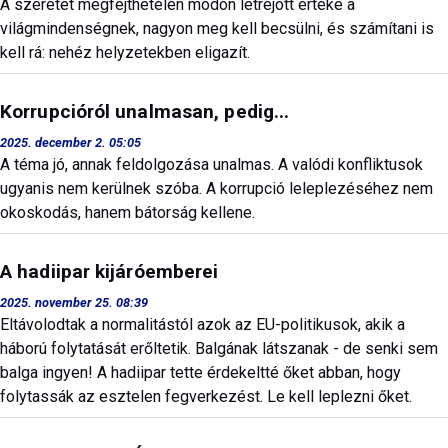
A szeretet megfejthetelen módon létrejött értéke a
világmindenségnek, nagyon meg kell becsülni, és számítani is
kell rá: nehéz helyzetekben eligazít.
Korrupcióról unalmasan, pedig...
2025. december 2. 05:05
A téma jó, annak feldolgozása unalmas. A valódi konfliktusok
ugyanis nem kerülnek szóba. A korrupció leleplezéséhez nem
okoskodás, hanem bátorság kellene.
A hadiipar kijáróemberei
2025. november 25. 08:39
Eltávolodtak a normalitástól azok az EU-politikusok, akik a
háború folytatását erőltetik. Balgának látszanak - de senki sem
balga ingyen! A hadiipar tette érdekeltté őket abban, hogy
folytassák az esztelen fegverkezést. Le kell leplezni őket.