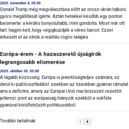
2025. november 4. 05:05
Donald Trump még megválasztása előtt az orosz-ukrán háború
gyors megállítását ígérte. Aztán hetekkel később egy ponton
beismerte: a kérdés bonyolultabb, mint gondolta. Most már ott
tart: hagyni kell, hogy végigküzdjék a véres harcot. Ezzel
érkezett el az elnök a realitás rögös talajára.
Európa-érem - A hazaszerető újságírók
legrangosabb elismerése
2025. október 30. 05:08
A tágabb közösség: Európa is jelentőségteljes számára, ez
derül ki publicisztikáiból: ezekben az írásokban gyakran rámutat
arra a deficitre, amely az Európai Unió mai brüsszeli vezetőit
jellemzi: pont az európaiság hiányzik ezekből a sokféle
gyanúval körülfehőzött politikusokból.
További tartalmak: