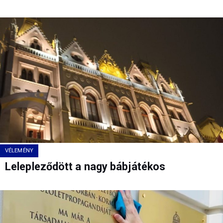
VÉLEMÉNY
Lelepleződött a nagy bábjátékos