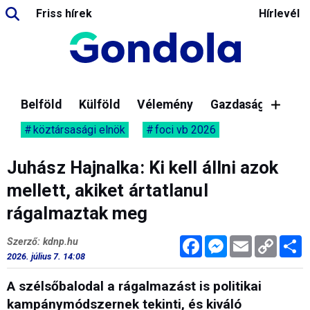
Friss hírek
Hírlevél
Belföld
Külföld
Vélemény
Gazdaság
köztársasági elnök
foci vb 2026
Juhász Hajnalka: Ki kell állni azok
mellett, akiket ártatlanul
rágalmaztak meg
Facebook
Messenger
Email
Copy
M
Szerző: kdnp.hu
Link
2026. július 7. 14:08
A szélsőbalodal a rágalmazást is politikai
kampánymódszernek tekinti, és kiváló