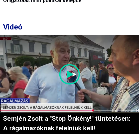
Önigazolás mint politikai kelepce
Videó
Semjén Zsolt a "Stop Önkény!" tüntetésen:
A rágalmazóknak felelniük kell!