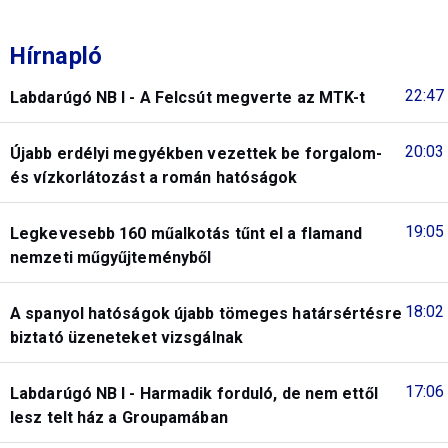
Hírnapló
22:47
Labdarúgó NB I - A Felcsút megverte az MTK-t
20:03
Újabb erdélyi megyékben vezettek be forgalom-
és vízkorlátozást a román hatóságok
19:05
Legkevesebb 160 műalkotás tűnt el a flamand
nemzeti műgyűjteményből
18:02
A spanyol hatóságok újabb tömeges határsértésre
biztató üzeneteket vizsgálnak
17:06
Labdarúgó NB I - Harmadik forduló, de nem ettől
lesz telt ház a Groupamában