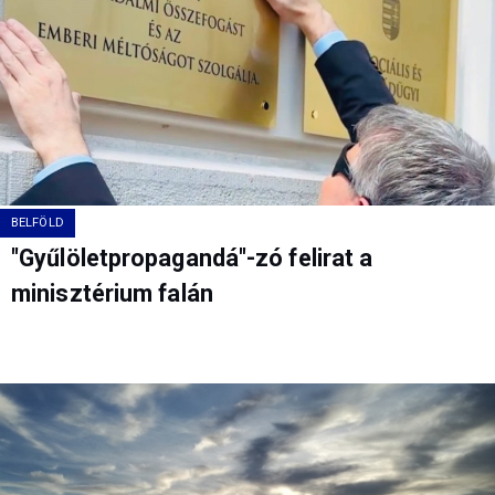
BELFÖLD
"Gyűlöletpropagandá"-zó felirat a
minisztérium falán