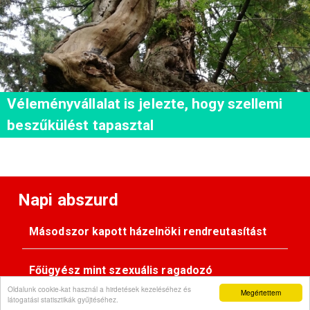
Véleményvállalat is jelezte, hogy szellemi
beszűkülést tapasztal
Napi abszurd
Másodszor kapott házelnöki rendreutasítást
Főügyész mint szexuális ragadozó
Oldalunk cookie-kat használ a hirdetések kezeléséhez és
Megértettem
látogatási statisztikák gyűjtéséhez.
Pimasz önkényúr