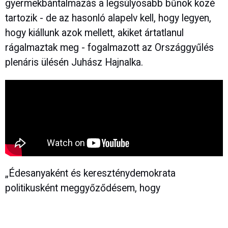
gyermekbántalmazás a legsúlyosabb bűnök közé
tartozik - de az hasonló alapelv kell, hogy legyen,
hogy kiállunk azok mellett, akiket ártatlanul
rágalmaztak meg - fogalmazott az Országgyűlés
plenáris ülésén Juhász Hajnalka.
„Édesanyaként és kereszténydemokrata
politikusként meggyőződésem, hogy