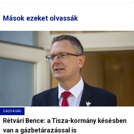
Mások ezeket olvassák
GAZDASÁG
Rétvári Bence: a Tisza-kormány késésben
van a gázbetárazással is