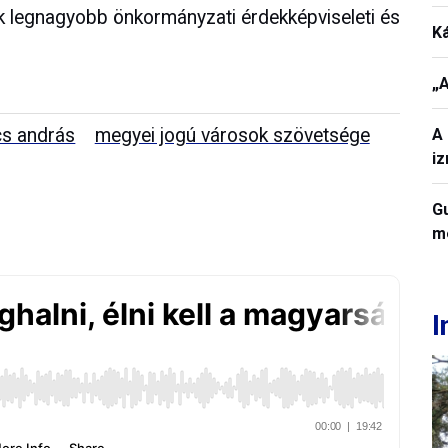
ik legnagyobb önkormányzati érdekképviseleti és
K
„A
cs andrás
megyei jogú városok szövetsége
A 
iz
Gu
me
I