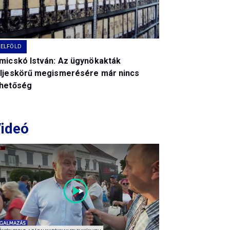
BELFÖLD
imicskó István: Az ügynökakták
eljeskörű megismerésére már nincs
ehetőség
ideó