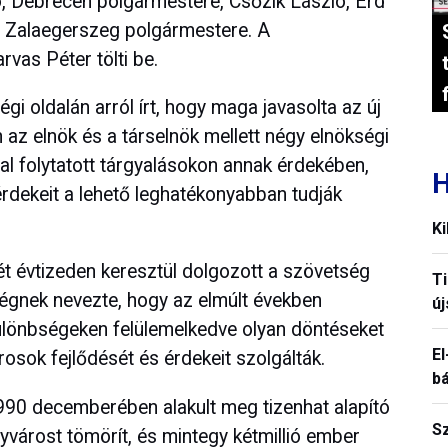
, Debrecen polgármestere, Csőzik László, Érd
n, Zalaegerszeg polgármestere. A
rvas Péter tölti be.
gi oldalán arról írt, hogy maga javasolta az új
 az elnök és a társelnök mellett négy elnökségi
al folytatott tárgyalásokon annak érdekében,
H
érdekeit a lehető leghatékonyabban tudják
Ki
ét évtizeden keresztül dolgozott a szövetség
T
égnek nevezte, hogy az elmúlt években
új
 különbségeken felülemelkedve olyan döntéseket
El
osok fejlődését és érdekeit szolgálták.
b
0 decemberében alakult meg tizenhat alapító
S
várost tömörít, és mintegy kétmillió ember