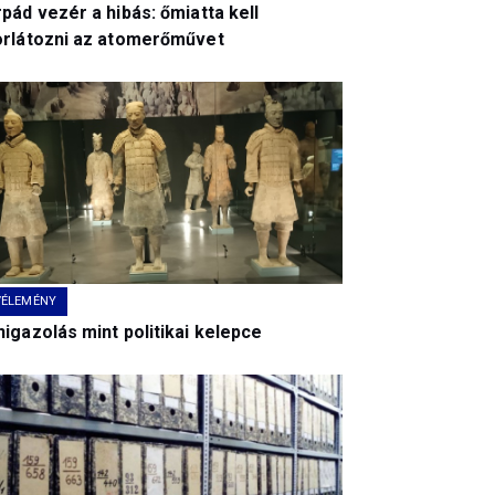
pád vezér a hibás: őmiatta kell
orlátozni az atomerőművet
VÉLEMÉNY
igazolás mint politikai kelepce