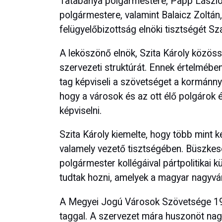
Tatabánya polgármestere, Papp László
polgármestere, valamint Balaicz Zoltá
felügyelőbizottság elnöki tisztségét Sza
A leköszönő elnök, Szita Károly közössé
szervezeti struktúrát. Ennek értelmében
tag képviseli a szövetséget a kormánny
hogy a városok és az ott élő polgárok 
képviselni.
Szita Károly kiemelte, hogy több mint k
valamely vezető tisztségében. Büszkes
polgármester kollégáival pártpolitikai
tudtak hozni, amelyek a magyar nagyvár
A Megyei Jogú Városok Szövetsége 199
taggal. A szervezet mára huszonöt nagy