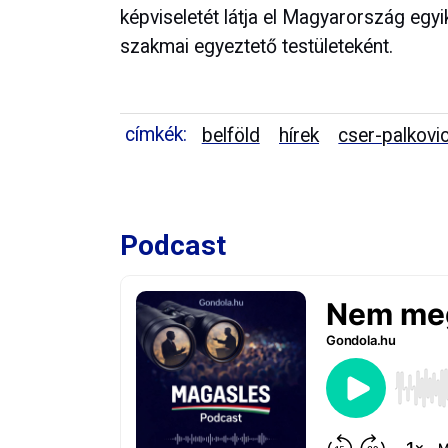
képviseletét látja el Magyarország egy
szakmai egyeztető testületeként.
címkék:
belföld
hírek
cser-palkovi
Podcast