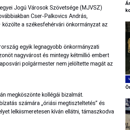
Ár
a Megyei Jogú Városok Szövetsége (MJVSZ)
k
továbbiakban Cser-Palkovics András,
 közölte a székesfehérvári önkormányzat az
ország egyik legnagyobb önkormányzati
zonöt nagyvárost és mintegy kétmillió embert
 kaposvári polgármester nem jelöltette magát az
Ön
án megköszönte kollégái bizalmát.
bízatás számára „óriási megtiszteltetés” és
et lelkiismeretesen kíván ellátni, támaszkodva