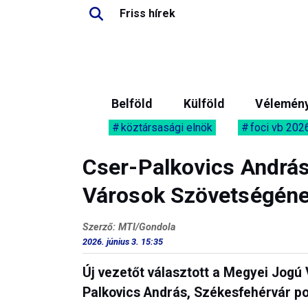
Friss hírek
Belföld
Külföld
Vélemén
köztársasági elnök
foci vb 202
Cser-Palkovics András
Városok Szövetségéne
Szerző: MTI/Gondola
2026. június 3. 15:35
Új vezetőt választott a Megyei Jogú
Palkovics András, Székesfehérvár po