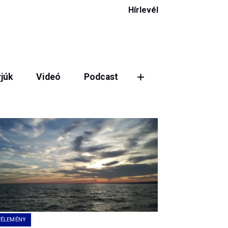
Hírlevél
rjúk
Videó
Podcast
ztás
VÉLEMÉNY