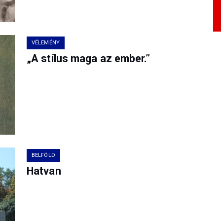
VÉLEMÉNY
„A stílus maga az ember.”
BELFÖLD
Hatvan