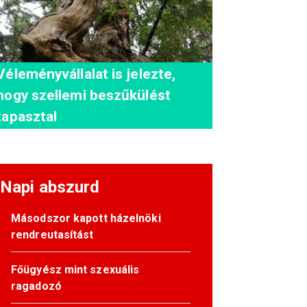
Véleményvállalat is jelezte,
hogy szellemi beszűkülést
tapasztal
Napi abszurd
Másodszor kapott házelnöki
rendreutasítást
Főügyész mint szexuális
ragadozó