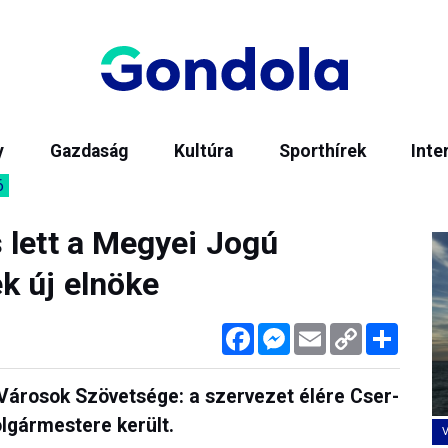
y
Gazdaság
Kultúra
Sporthírek
Inte
6
 lett a Megyei Jogú
k új elnöke
Facebook
Messenger
Email
Copy
Megos
Link
 Városok Szövetsége: a szervezet élére Cser-
lgármestere került.