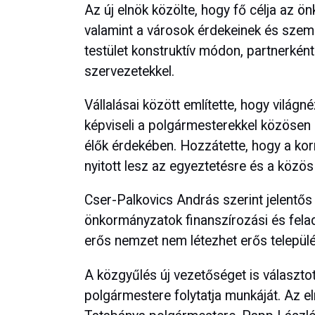
Az új elnök közölte, hogy fő célja az ö
valamint a városok érdekeinek és szemp
testület konstruktív módon, partnerké
szervezetekkel.
Vállalásai között említette, hogy világné
képviseli a polgármesterekkel közösen 
élők érdekében. Hozzátette, hogy a k
nyitott lesz az egyeztetésre és a közö
Cser-Palkovics András szerint jelentős 
önkormányzatok finanszírozási és fela
erős nemzet nem létezhet erős települé
A közgyűlés új vezetőséget is választ
polgármestere folytatja munkáját. Az el