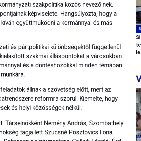
nkormányzati szakpolitika közös nevezőinek,
ontjainak képviselete. Hangsúlyozta, hogy a
nt kíván együttműködni a kormánnyal és más
S
t
zeti és pártpolitikai különbségektől függetlenül
l
kialakított szakmai álláspontokat a városokban
ormánnyal és a döntéshozókkal minden témában
s munkára.
V
feladatok állnak a szövetség előtt, mert az
datrendszere reformra szorul. Kiemelte, hogy
sek és helyi közösségek nélkül.
ott. Társelnökként Nemény András, Szombathely
nökség tagja lett Szücsné Posztovics Ilona,