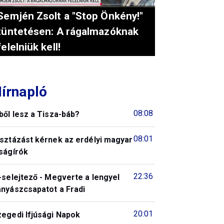
Semjén Zsolt a "Stop Önkény!"
tüntetésen: A rágalmazóknak
felelniük kell!
írnapló
08:08
ből lesz a Tisza-báb?
08:01
isztázást kérnek az erdélyi magyar
ságírók
22:36
-selejtező - Megverte a lengyel
ányászcsapatot a Fradi
20:01
zegedi Ifjúsági Napok