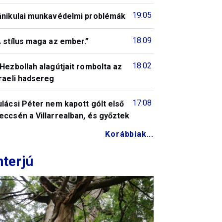
19:05
ánikulai munkavédelmi problémák
18:09
 stílus maga az ember.”
18:02
Hezbollah alagútjait rombolta az
raeli hadsereg
17:08
lácsi Péter nem kapott gólt első
ccsén a Villarrealban, és győztek
Korábbiak...
nterjú