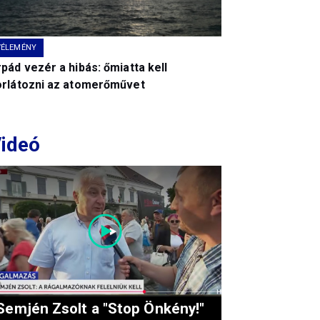
VÉLEMÉNY
pád vezér a hibás: őmiatta kell
orlátozni az atomerőművet
ideó
Semjén Zsolt a "Stop Önkény!"