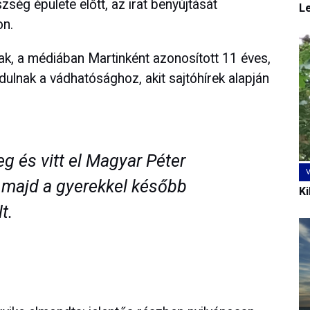
ég épülete előtt, az irat benyújtását
L
on.
nak, a médiában Martinként azonosított 11 éves,
dulnak a vádhatósághoz, akit sajtóhírek alapján
g és vitt el Magyar Péter
 majd a gyerekkel később
Ki
t.