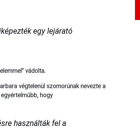
kiképezték egy lejárató
elemmel" vádolta.
arbara végtelenül szomorúnak nevezte a
re egyértelműbb, hogy
sre használták fel a