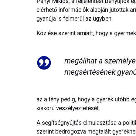
Panyi Miklós, a feljelentést benyújtók 
elérhető információk alapján jutottak 
gyanúja is felmerül az ügyben.
Közlése szerint amiatt, hogy a gyermek
megállhat a személy
megsértésének gyanú
az a tény pedig, hogy a gyerek utóbb egy 
kiskorú veszélyeztetését.
A segítségnyújtás elmulasztása a politi
szerint bedrogozva megtalált gyerekne