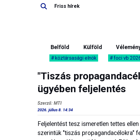
Friss hírek
Belföld
Külföld
Vélemén
köztársasági elnök
foci vb 202
"Tiszás propagandacél
ügyében feljelentés
Szerző: MTI
2026. július 8. 14:34
Feljelentést tesz ismeretlen tettes ell
szerintük "tiszás propagandacélokra" f