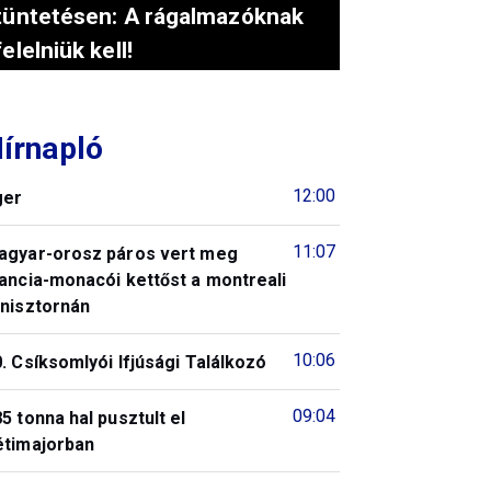
tüntetésen: A rágalmazóknak
felelniük kell!
írnapló
12:00
ger
11:07
agyar-orosz páros vert meg
ancia-monacói kettőst a montreali
enisztornán
10:06
. Csíksomlyói Ifjúsági Találkozó
09:04
5 tonna hal pusztult el
étimajorban