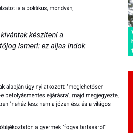
lzatot is a politikus, mondván,
" kívántak készíteni a
tőjog ismeri: ez aljas indok
ak alapján úgy nyilatkozott: "meglehetősen
-e befolyásmentes eljárásra", majd megjegyezte,
yben "nehéz lesz nem a józan ész és a világos
tótájékoztatón a gyermek "fogva tartásáról"