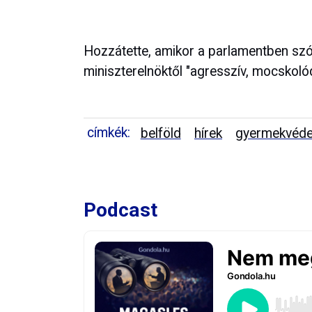
Hozzátette, amikor a parlamentben szób
miniszterelnöktől "agresszív, mocskol
címkék:
belföld
hírek
gyermekvéd
Podcast