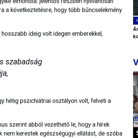
egyike elmondta: jelentős részben nyilvánosan
arra a következtetésre, hogy több bűncselekmény
Ár
 hosszabb ideig volt idegen emberekkel,
k
es szabadság
V
ja,
hétig pszichiátriai osztályon volt, felveti a
kus szerint abból vezethető le, hogy a hírek
k nem kerestek egészségügyi ellátást, de szóba