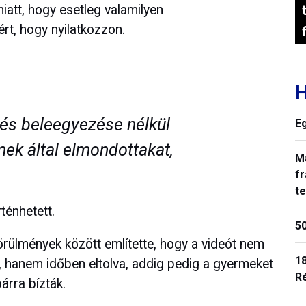
iatt, hogy esetleg valamilyen
ért, hogy nyilatkozzon.
H
és beleegyezése nélkül
E
mek által elmondottakat,
M
fr
t
ténhetett.
50
örülmények között említette, hogy a videót nem
18
l, hanem időben eltolva, addig pedig a gyermeket
R
árra bízták.