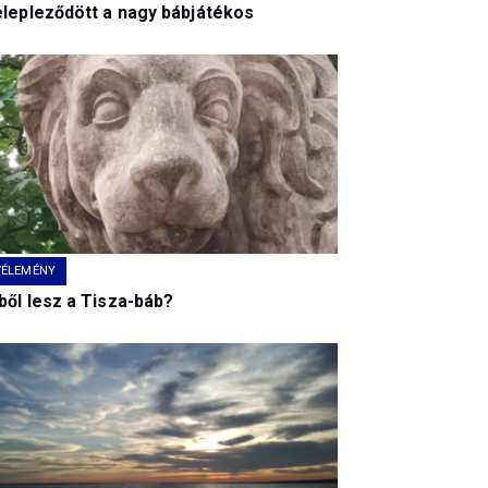
elepleződött a nagy bábjátékos
VÉLEMÉNY
ből lesz a Tisza-báb?