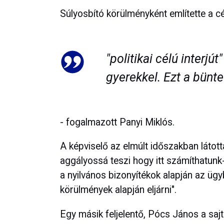
Súlyosbító körülményként említette a cé
"politikai célú interjút
gyerekkel. Ezt a bünte
- fogalmazott Panyi Miklós.
A képviselő az elmúlt időszakban látott
aggályossá teszi hogy itt számíthatunk
a nyilvános bizonyítékok alapján az üg
körülmények alapján eljárni".
Egy másik feljelentő, Pócs János a saj