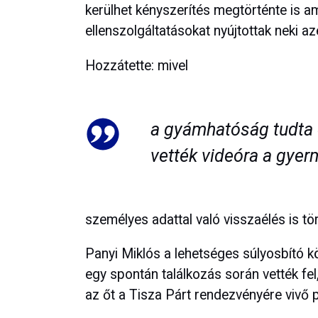
kerülhet kényszerítés megtörténte is am
ellenszolgáltatásokat nyújtottak neki az
Hozzátette: mivel
a gyámhatóság tudta 
vették videóra a gyer
személyes adattal való visszaélés is tör
Panyi Miklós a lehetséges súlyosbító k
egy spontán találkozás során vették fe
az őt a Tisza Párt rendezvényére vivő p