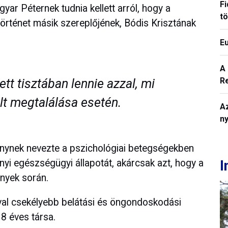
Fi
yar Péternek tudnia kellett arról, hogy a
t
történet másik szereplőjének, Bódis Krisztának
E
A
R
tt tisztában lennie azzal, mi
elt megtalálása esetén.
A
n
ménynek nevezte a pszichológiai betegségekben
I
nyi egészségügyi állapotát, akárcsak azt, hogy a
nyek során.
val csekélyebb belátási és öngondoskodási
8 éves társa.