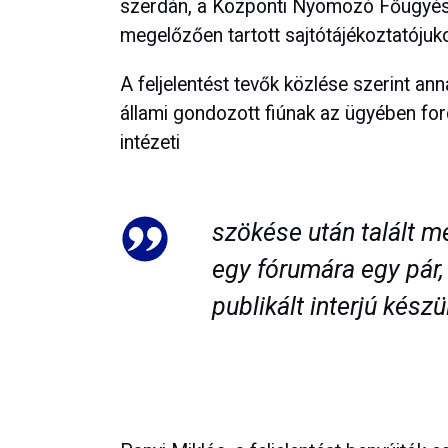
szerdán, a Központi Nyomozó Főügyészs
megelőzően tartott sajtótájékoztatójuk
A feljelentést tevők közlése szerint an
állami gondozott fiúnak az ügyében for
intézeti
szökése után talált me
egy fórumára egy pár,
publikált interjú készül