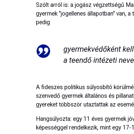
Szólt arról is: a jogász végzettségű Mag
gyermek "jogellenes állapotban" van, a 
pedig
gyermekvédőként kelle
a teendő intézeti nev
A fideszes politikus súlyosbító körül
szenvedő gyermek általános és pillanat
gyereket többször utaztattak az esemé
Hangsúlyozta: egy 11 éves gyermek jó
képességgel rendelkezik, mint egy 17-1