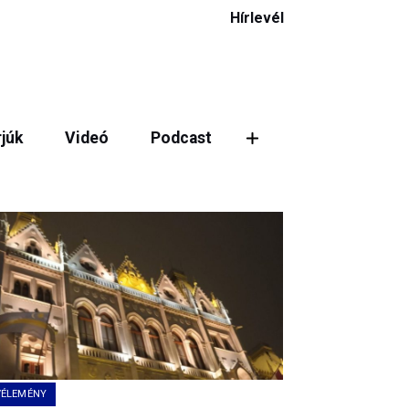
Hírlevél
rjúk
Videó
Podcast
ztás
VÉLEMÉNY