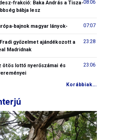
08:06
desz-frakció: Baka András a Tisza-
öbbség bábja lesz
07:07
urópa-bajnok magyar lányok-
23:28
 Fradi győzelmet ajándékozott a
eal Madridnak
23:06
z ötös lottó nyerőszámai és
yereményei
Korábbiak...
nterjú