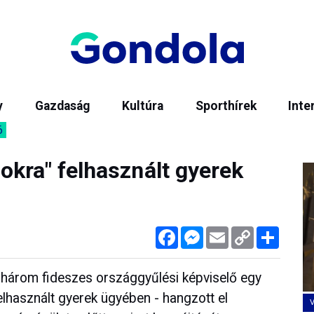
y
Gazdaság
Kultúra
Sporthírek
Inte
6
okra" felhasznált gyerek
Facebook
Messenger
Email
Copy
Megos
Link
en három fideszes országgyűlési képviselő egy
elhasznált gyerek ügyében - hangzott el