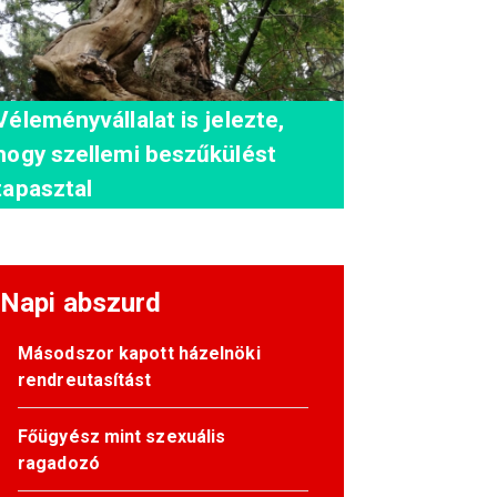
Véleményvállalat is jelezte,
hogy szellemi beszűkülést
tapasztal
Napi abszurd
Másodszor kapott házelnöki
rendreutasítást
Főügyész mint szexuális
ragadozó