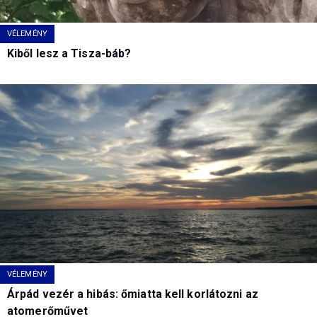
VÉLEMÉNY
Kiből lesz a Tisza-báb?
VÉLEMÉNY
Árpád vezér a hibás: őmiatta kell korlátozni az
atomerőművet