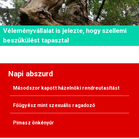
Véleményvállalat is jelezte, hogy szellemi
beszűkülést tapasztal
Napi abszurd
Másodszor kapott házelnöki rendreutasítást
Főügyész mint szexuális ragadozó
Pimasz önkényúr