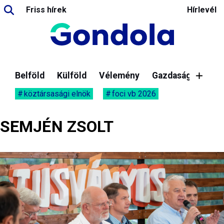
Friss hírek
Hírlevél
Belföld
Külföld
Vélemény
Gazdaság
köztársasági elnök
foci vb 2026
SEMJÉN ZSOLT