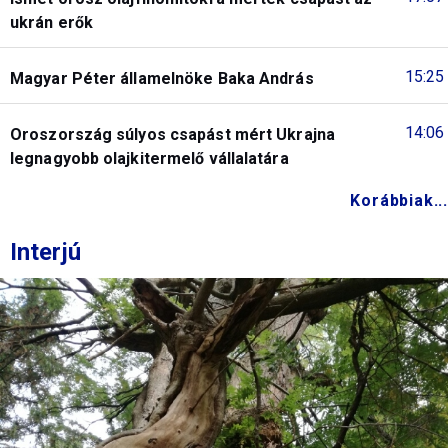
ukrán erők
15:25
Magyar Péter államelnöke Baka András
14:06
Oroszország súlyos csapást mért Ukrajna
legnagyobb olajkitermelő vállalatára
Korábbiak...
Interjú