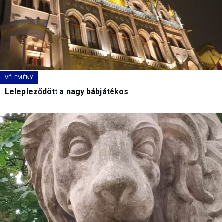
VÉLEMÉNY
Lelepleződött a nagy bábjátékos