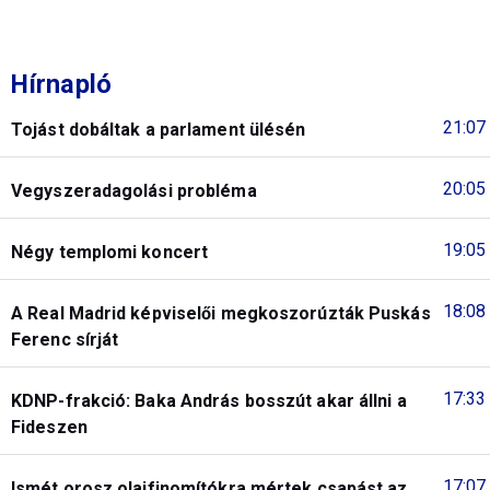
Hírnapló
21:07
Tojást dobáltak a parlament ülésén
20:05
Vegyszeradagolási probléma
19:05
Négy templomi koncert
18:08
A Real Madrid képviselői megkoszorúzták Puskás
Ferenc sírját
17:33
KDNP-frakció: Baka András bosszút akar állni a
Fideszen
17:07
Ismét orosz olajfinomítókra mértek csapást az