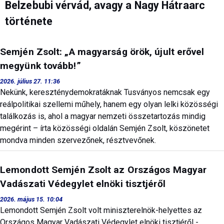
Belzebubi vérvád, avagy a Nagy Hátraarc
története
Semjén Zsolt: „A magyarság örök, újult erővel
megyünk tovább!”
2026. július 27. 11:36
Nekünk, kereszténydemokratáknak Tusványos nemcsak egy
reálpolitikai szellemi műhely, hanem egy olyan lelki közösségi
találkozás is, ahol a magyar nemzeti összetartozás mindig
megérint – írta közösségi oldalán Semjén Zsolt, köszönetet
mondva minden szervezőnek, résztvevőnek.
Lemondott Semjén Zsolt az Országos Magyar
Vadászati Védegylet elnöki tisztjéről
2026. május 15. 10:04
Lemondott Semjén Zsolt volt miniszterelnök-helyettes az
Országos Magyar Vadászati Védegylet elnöki tisztjéről -