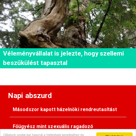
Véleményvállalat is jelezte, hogy szellemi
beszűkülést tapasztal
Napi abszurd
Másodszor kapott házelnöki rendreutasítást
Főügyész mint szexuális ragadozó
Oldalunk cookie-kat használ a hirdetések kezeléséhez és