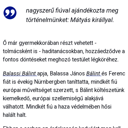
nagyszerű fiúval ajándékozta meg
történelmünket: Mátyás királlyal.
Ő már gyermekkorában részt vehetett -
tolmácsként is - haditanácsokban, hozzáedződve a
fontos döntéseket meghozó testület légköréhez.
Balassi Bálint
apja, Balassa János
Bálint
és Ferenc
fiát is évekig Nürnbergben taníttatta, mindkét fiú
európai műveltséget szerzett, s Bálint költészetünk
kiemelkedő, európai szellemiségű alakjává
válhatott. Mindkét fiú a haza védelmében hősi
halált halt.