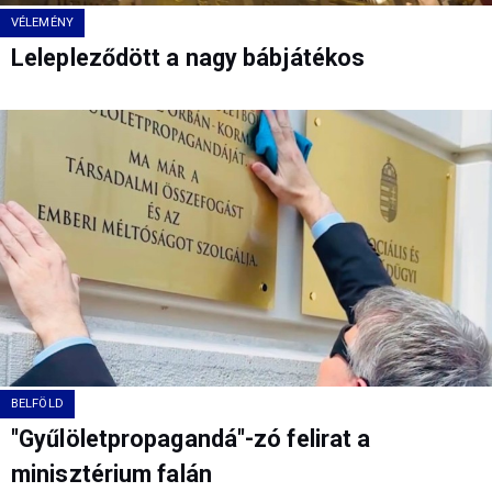
VÉLEMÉNY
Lelepleződött a nagy bábjátékos
BELFÖLD
"Gyűlöletpropagandá"-zó felirat a
minisztérium falán