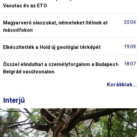
Vasutas és az ETO
20:04
Magyarverő olaszokat, németeket ítélnek el
másodfokon
19:09
Elkészítették a Hold új geológiai térképét
18:07
Ősszel elindulhat a személyforgalom a Budapest-
Belgrád vasútvonalon
Korábbiak...
Interjú