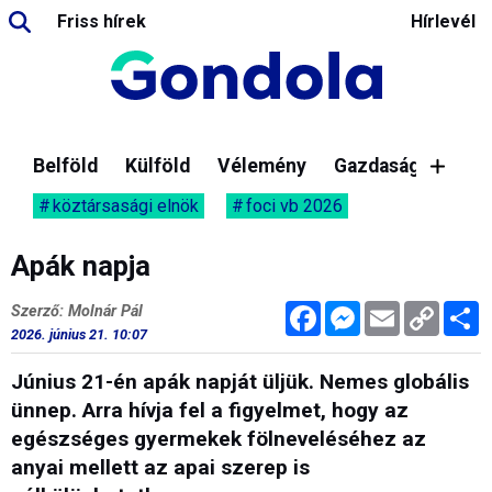
Friss hírek
Hírlevél
Belföld
Külföld
Vélemény
Gazdaság
köztársasági elnök
foci vb 2026
Apák napja
Facebook
Messenger
Email
Copy
M
Szerző: Molnár Pál
Link
2026. június 21. 10:07
Június 21-én apák napját üljük. Nemes globális
ünnep. Arra hívja fel a figyelmet, hogy az
egészséges gyermekek fölneveléséhez az
anyai mellett az apai szerep is