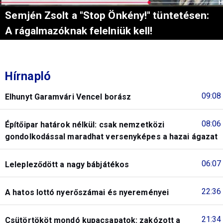
Semjén Zsolt a "Stop Önkény!" tüntetésen:
A rágalmazóknak felelniük kell!
Hírnapló
09:08
Elhunyt Garamvári Vencel borász
08:06
Építőipar határok nélkül: csak nemzetközi
gondolkodással maradhat versenyképes a hazai ágazat
06:07
Lelepleződött a nagy bábjátékos
22:36
A hatos lottó nyerőszámai és nyereményei
21:34
Csütörtököt mondó kupacsapatok: zakózott a