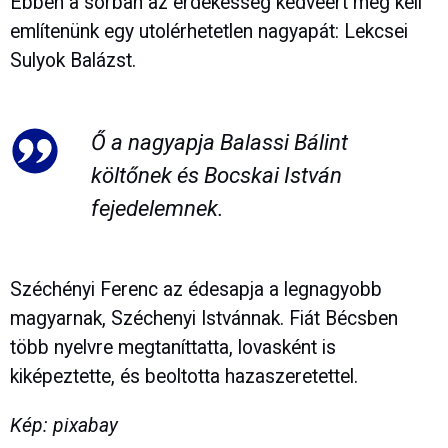
Ebben a sorban az érdekesség kedvéért meg kell
említenünk egy utolérhetetlen nagyapát: Lekcsei
Sulyok Balázst.
Ő a nagyapja Balassi Bálint
költőnek és Bocskai István
fejedelemnek.
Széchényi Ferenc az édesapja a legnagyobb
magyarnak, Széchenyi Istvánnak. Fiát Bécsben
több nyelvre megtaníttatta, lovasként is
kiképeztette, és beoltotta hazaszeretettel.
Kép: pixabay