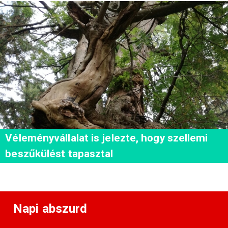
Véleményvállalat is jelezte, hogy szellemi
beszűkülést tapasztal
Napi abszurd