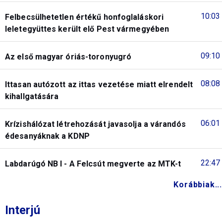
10:03
Felbecsülhetetlen értékű honfoglaláskori
leletegyüttes került elő Pest vármegyében
09:10
Az első magyar óriás-toronyugró
08:08
Ittasan autózott az ittas vezetése miatt elrendelt
kihallgatására
06:01
Krízishálózat létrehozását javasolja a várandós
édesanyáknak a KDNP
22:47
Labdarúgó NB I - A Felcsút megverte az MTK-t
Korábbiak...
Interjú