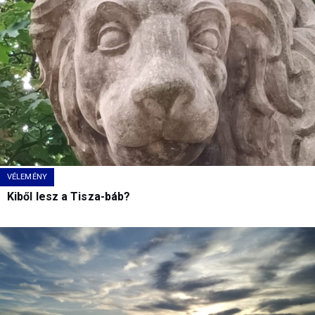
VÉLEMÉNY
Kiből lesz a Tisza-báb?