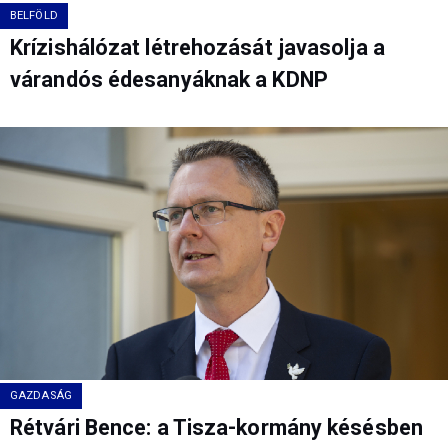
BELFÖLD
Krízishálózat létrehozását javasolja a
várandós édesanyáknak a KDNP
GAZDASÁG
Rétvári Bence: a Tisza-kormány késésben