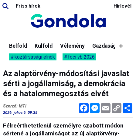
Friss hírek
Hírlevél
Belföld
Külföld
Vélemény
Gazdaság
köztársasági elnök
foci vb 2026
Az alaptörvény-módosítási javaslat
sérti a jogállamiság, a demokrácia
és a hatalommegosztás elvét
Facebook
Messenger
Email
Copy
M
Szerző: MTI
Link
2026. július 9. 09:35
Félreérthetetlenül személyre szabott módon
sértené a jogállamiságot az új alaptörvény-