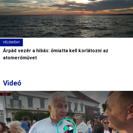
VÉLEMÉNY
Árpád vezér a hibás: őmiatta kell korlátozni az
atomerőművet
Videó