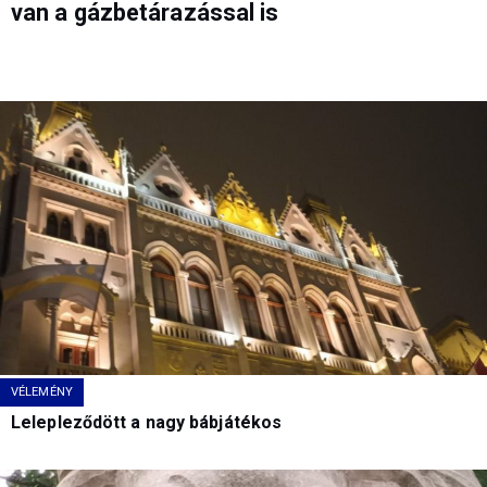
van a gázbetárazással is
VÉLEMÉNY
Lelepleződött a nagy bábjátékos