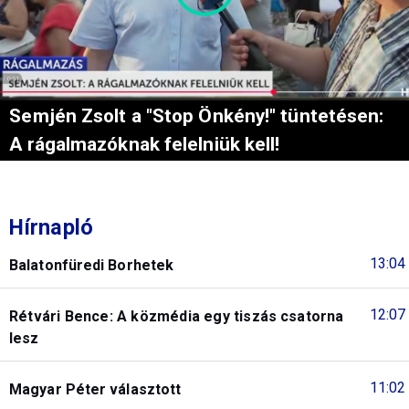
Semjén Zsolt a "Stop Önkény!" tüntetésen:
A rágalmazóknak felelniük kell!
Hírnapló
13:04
Balatonfüredi Borhetek
12:07
Rétvári Bence: A közmédia egy tiszás csatorna
lesz
11:02
Magyar Péter választott