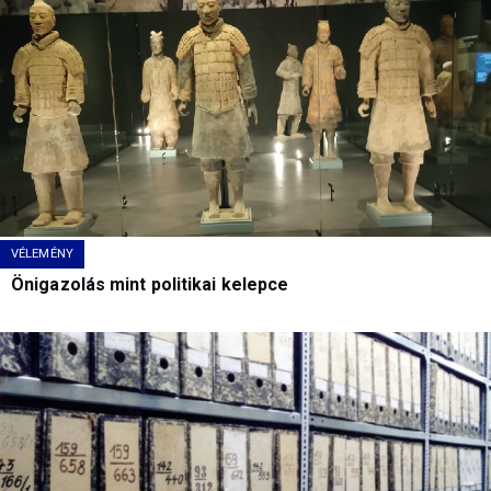
VÉLEMÉNY
Önigazolás mint politikai kelepce