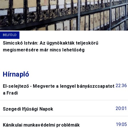
BELFÖLD
Simicskó István: Az ügynökakták teljeskörű
megismerésére már nincs lehetőség
Hírnapló
22:36
El-selejtező - Megverte a lengyel bányászcsapatot
a Fradi
20:01
Szegedi Ifjúsági Napok
19:05
Kánikulai munkavédelmi problémák