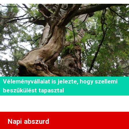
Véleményvállalat is jelezte, hogy szellemi
beszűkülést tapasztal
Napi abszurd