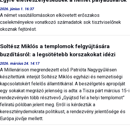
2026. június 1. 16:37
A német vasútállomásokon elkövetett erőszakos
cselekményekre vonatkozó számadatok sok tisztviselőnek
okoznak fejtörést.
Soltész Miklós a templomok felgyújtására
buzdításról: a legsötétebb korszakokat idézi
2026. március 24. 14:17
A Millenárison megrendezett első Patrióta Nagygyűlésen
készítettünk interjút Soltész Miklós egyházi és nemzetiségi
kapcsolatokért felelős államtitkárral. A beszélgetés apropóját
egy sokakat megrázó jelenség is adta: a Tisza párt március 15-i
rendezvényén több résztvevő „Gyújtsd fel a helyi templomot”
feliratú pólóban jelent meg. Erről is kérdeztük a
kereszténydemokrata politikust, a rendezvény jelentősége és
Európa jövője mellett.