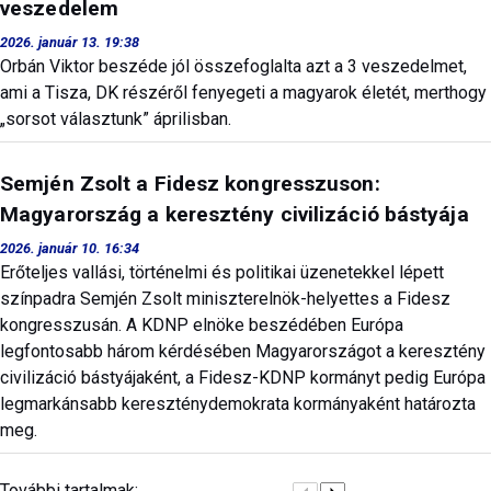
veszedelem
2026. január 13. 19:38
Orbán Viktor beszéde jól összefoglalta azt a 3 veszedelmet,
ami a Tisza, DK részéről fenyegeti a magyarok életét, merthogy
„sorsot választunk” áprilisban.
Semjén Zsolt a Fidesz kongresszuson:
Magyarország a keresztény civilizáció bástyája
2026. január 10. 16:34
Erőteljes vallási, történelmi és politikai üzenetekkel lépett
színpadra Semjén Zsolt miniszterelnök-helyettes a Fidesz
kongresszusán. A KDNP elnöke beszédében Európa
legfontosabb három kérdésében Magyarországot a keresztény
civilizáció bástyájaként, a Fidesz-KDNP kormányt pedig Európa
legmarkánsabb kereszténydemokrata kormányaként határozta
meg.
További tartalmak: