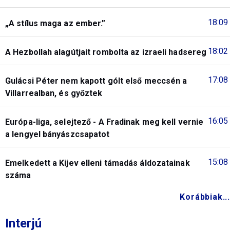
18:09
„A stílus maga az ember.”
18:02
A Hezbollah alagútjait rombolta az izraeli hadsereg
17:08
Gulácsi Péter nem kapott gólt első meccsén a
Villarrealban, és győztek
16:05
Európa-liga, selejtező - A Fradinak meg kell vernie
a lengyel bányászcsapatot
15:08
Emelkedett a Kijev elleni támadás áldozatainak
száma
Korábbiak...
Interjú