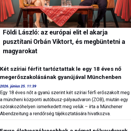
Földi László: az európai elit el akarja
pusztítani Orbán Viktort, és megbüntetni a
magyarokat
Két szíriai férfit tartóztattak le egy 18 éves nő
megerőszakolásának gyanújával Münchenben
2026. június 25. 11:39
Egy 18 éves nőt a gyanú szerint két szíriai férfi erőszakolt meg
a müncheni központi autóbusz-pályaudvaron (ZOB), miután egy
szórakozóhelyen ismerkedett meg velük – írta a Münchener
Abendzeitung a rendőrség tájékoztatására hivatkozva.
Egyre életveszélyesebbek a német pályaudvarok