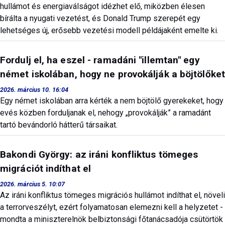
hullámot és energiaválságot idézhet elő, miközben élesen
bírálta a nyugati vezetést, és Donald Trump szerepét egy
lehetséges új, erősebb vezetési modell példájaként emelte ki.
Fordulj el, ha eszel - ramadáni "illemtan" egy
német iskolában, hogy ne provokálják a böjtölőket
2026. március 10. 16:04
Egy német iskolában arra kérték a nem böjtölő gyerekeket, hogy
evés közben forduljanak el, nehogy „provokálják” a ramadánt
tartó bevándorló hátterű társaikat.
Bakondi György: az iráni konfliktus tömeges
migrációt indíthat el
2026. március 5. 10:07
Az iráni konfliktus tömeges migrációs hullámot indíthat el, növeli
a terrorveszélyt, ezért folyamatosan elemezni kell a helyzetet -
mondta a miniszterelnök belbiztonsági főtanácsadója csütörtök