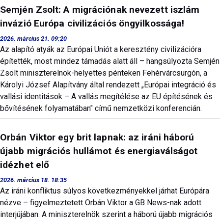
Semjén Zsolt: A migrációnak nevezett iszlám
invázió Európa civilizációs öngyilkossága!
2026. március 21. 09:20
Az alapító atyák az Európai Uniót a keresztény civilizációra
építették, most mindez támadás alatt áll – hangsúlyozta Semjén
Zsolt miniszterelnök-helyettes pénteken Fehérvárcsurgón, a
Károlyi József Alapítvány által rendezett „Európai integráció és
vallási identitások – A vallás megítélése az EU építésének és
bővítésének folyamatában" című nemzetközi konferencián.
Orbán Viktor egy brit lapnak: az iráni háború
újabb migrációs hullámot és energiaválságot
idézhet elő
2026. március 18. 18:35
Az iráni konfliktus súlyos következményekkel járhat Európára
nézve – figyelmeztetett Orbán Viktor a GB News-nak adott
interjújában. A miniszterelnök szerint a háború újabb migrációs